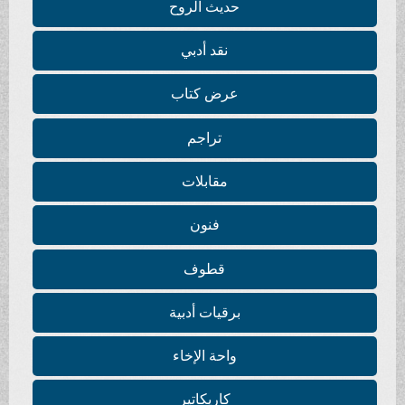
حديث الروح
نقد أدبي
عرض كتاب
تراجم
مقابلات
فنون
قطوف
برقيات أدبية
واحة الإخاء
كاريكاتير