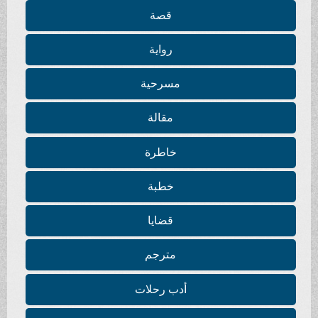
قصة
رواية
مسرحية
مقالة
خاطرة
خطبة
قضايا
مترجم
أدب رحلات