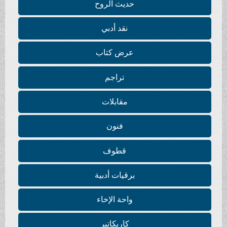
حديث الروح
نقد أدبي
عرض كتاب
تراجم
مقابلات
فنون
قطوف
برقيات أدبية
واحة الإخاء
كاريكاتير