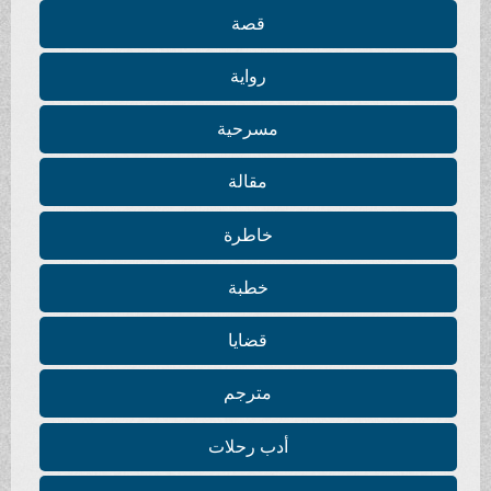
قصة
رواية
مسرحية
مقالة
خاطرة
خطبة
قضايا
مترجم
أدب رحلات