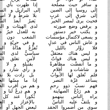
و سافر حيث
مصلحة
إذا ظهرت بأي
مكان
إلى روسيا إلى
الصين
إلى البرازيل و
السودان
إلى شرقٍ إلى
غربٍ
بلا شرطً و لا
استئذان
فحيث يرى لمصر الخير
يَعبرُ أبعدَ
الشُّطآن
و يرفض وضع
صورته
لدى الهيئات و
الديوان
و يكتب خير
دستورٍ
به للعدل خيرُ
ضمان
و يسعى لاكتمال مؤسسات
الشعب دون
توان
و عاش الناس في
عدلٍ
و في حريّةٍ و
أمان
فلا زوَّار
بالليل
تُفزِّعُ هدْأةَ
السّكان
و ليس هناك
معتقلٌ
سياسيٌّ لدى
السجان
و ليس هناك
قواتٌ
لأمنٍ تغلق الميدان
و ما انفضَّت
مظاهرةٌ
بقنبلةٍ و لا
دخان
و شاشات و
أقلام
و رأي شارد و
أغان
فلم تُغلق لها
الأبوابُ
بل زادت بلا
نقصان
يساعد غزّة
النصر
إذا ما مسّها
العدوان
فهم نسبٌ ذوو رحمٍ
و هم من أقرب
الجيران
و هم رَدْعُ
الصهاينة
و هم دِرعٌ لنا و
أمان
يراه الناس بينهمو
بُكوراً عند كل أذان
و يلتفُّ عليه
الناسُ
بالإعزاز و العِرفان
سوى من أضمروا
الحقد
لبعض الجهل أو
أضغان