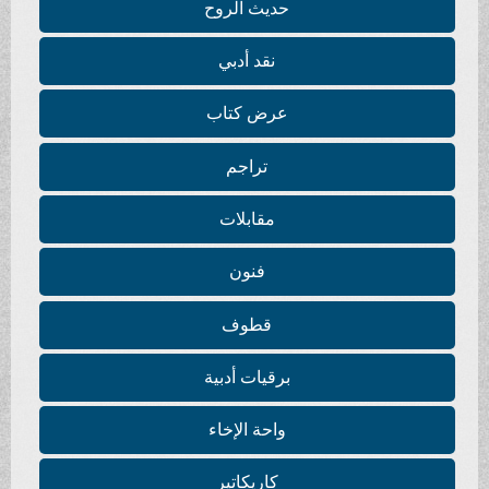
حديث الروح
نقد أدبي
عرض كتاب
تراجم
مقابلات
فنون
قطوف
برقيات أدبية
واحة الإخاء
كاريكاتير