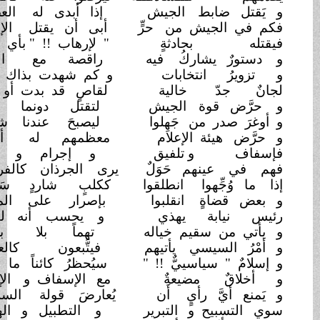
و يَقتل ضابط
الجيش
إذا أبدى له
العصيان
فكم في الجيش من
حرٍّ
أبى أن يقتل
الإخوان
فيقتله
بحادثةٍ
" لإرهاب !! " بأي
مكان
و دستورٌ يشاركُ
فيه
راقصة مع
الفنان
و تزويرُ
انتخابات
و كم شهدت بذاك لجان
لجانٌ جدّ
خالية
لقاصٍ قد بدت أو
دان
و حرَّض قوة
الجيش
لتقتل دونما
تبيان
و أوغرَ صدر من
جَهِلوا
ليصبحَ عندنا شعبان
و حرَّض هيئة الإعلام
معظمهم له
أعوان
فإسفاف
و تلفيق
و إجرام و
بهتان
فهم في عينهم حَوَلٌ
يرى الجرذان
كالفرسان
إذا ما وُجِّهوا
انطلقوا
ككلبٍ شاردٍ
سَعْران
و بعض قضاةٍ
انقلبوا
بإصرار على
الميزان
رئيس نيابة يهذي
و يحسب أنه
لقمان
و يأتي من سقيم خياله
تهماً بلا
برهان
و أمْرُ السيسي
يأتيهم
فيتَّبعون
كالعميان
و إسلامٌ " سياسييٌّ !!
"
سيُحظرُ كائناً ما
كان
و أخلاقٌ
مضيعةٌ
مع الإسفاف و
الإمعان
و يَمنع أيَّ رأيٍ
أَن
يُعارضَ قولة
السلطان
سوي التسبيح و
التبرير
و التطبيل و الهذيان