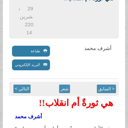
.
29
ت
شرين
2
20
14
أشرف محمد
طباعة
البريد الإلكتروني
< السابق
شعر
التالي >
هي ثورةٌ أم انقلاب!!
أشرف محمد