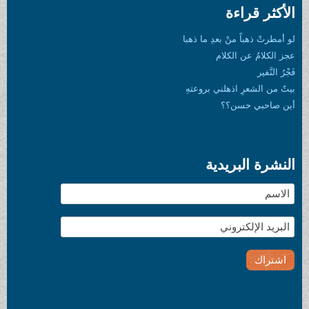
كثر قراءة
مطرتْ ذهباً منْ بعدِ ما ذهبا
الكلامُ عن الكلام
 النَّفير
 من الشعرِ اذهلني بروعتهِ
 صاحبي حسن؟؟
شرة البريدية