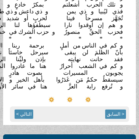
و تلك الحرب
أشعلتم
بمكرً خادعٍ و
جبان
فذي ليُبيا و ذي يمن
و ذي داعش و ذي طهران
تُجَهَّز مسرحاً
فينا
لحربٍ أو شديد
طعان
و هم إن أوقدوا
نارا
سيطفؤها لنا
الرحمن
فحزب الحقِّ
منصورٌ
و حزب الشرك في
خسران
*
* *
*
* *
و كم في الناس من
أملٍ
برحمة ربنا المنان
بأنّ الظلمَ لن يبقى
سيرحل خاسئاً
ندمان
فقد حانت نهايته
بإذن وليِّنا
الرحمن
و كم في الشعب
أحرارٌ
هنا ما غادروا
الميدان
يجوبون
المسيرات
بصوت هادرٍ
رنان
سيسقطُ حكمُ مَن
غَدَرُوا
بأهل الخير و
الإيمان
و تُرفع راية
العزَّ
هنا في سائر
الأوطان
< السابق
التالي >