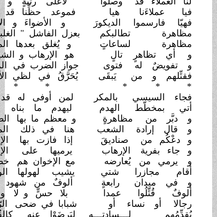
لنا العملاءُ قد
وصلوا
لأعلى رتبةٍ و مكان
فيا عملاءَنا
هيا
فموعد حظِّنا قد
حان
فهيّا فارسموا
الديكورَ
و الأضواءَ و الألوان
مظاهرة تطالبكم
بعزل الفاشل " الغلبان
"
مظاهرة
لساعاتٍ
و يُغلق بعدها الميدان
و أي تظاهرٍ
تالٍ
هو الإرهاب و الشيطان
و تفويضٌ له
فتوى
جواز الضرب في
المليان
فقتِّلهم و من
يَبقَى
يُحَرَّقُ في لظي
الأفران
*
* *
*
* *
فجاء السيسي
بالمكر
لمن أوفى له قد خان
أتي بمخطّط
الهدم
ليهدم ما بناه
البان
و دبَّر من
مظاهرةٍ
و معظم ما بها
الصلبان
و قال إرادة
الشعب
هنا في ذلك
الميدان
و دعْكُم من
صناديقَ
إذا فازت بها
الإخوان
و جاء بفرية
الإرهاب
يرميها على
الإخوان
و يرمي من
يُعارضه
مع الإخوان هم
خصمان
أقام مجازرا
شتي
يشيب لهولها الولدان
و في ميدان
رابعةٍ
ألوفٌ من شهود عيان
ألوفٌ قُتِّلُوا
عمدا
بلا حسٍّ و لا
وجدان
رجالا أو نساء
أو
شبابا في ضحى
الرّيعان
يُقدِّمُهم
لـــسادتـــه
ليَرضَوْا عنه
كالقُربان