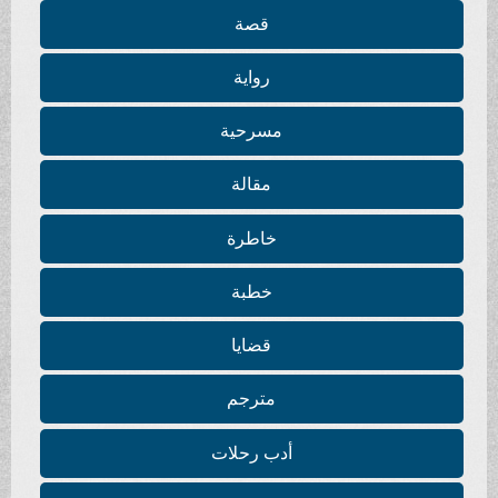
قصة
رواية
مسرحية
مقالة
خاطرة
خطبة
قضايا
مترجم
أدب رحلات