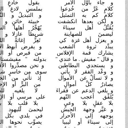
و جاء بأوَّل
الأمر
بقول خادعٍ
فتان
كلامٍ غَرَّ من
خُدِعوا
بملمسِ لادغِ
الثعبان
كلامٍ كم به
التمثيل
و التبديلُ و
التَّوَهَان
و لكن بعدها
انكشفت
خبيئة خائنٍ و
جبان
يُقَتِّلُ أهل
سيناءَ
يُهّجِّرُ أهلها
السكان
ليضمنَ للصهاينة
شريطاً عازلا و
أمان
و يعزل أهل غزة
كي
تَعِزُّ إغاثةُ
اللهفان
يبدِّد ثروة
الشعب
و يفرض أبهظ الأثمان
يشارك قمة
الإفلاس
من قبرص أو
اليونان
و قال " مفيش . ما عندي "
بدولته " مفيشستان
"
و يستجدي
البطاطين
و نحن مصدِّروا
الأقطان
و وعْد الفقر لا
يأتي
سوى من خاسرٍ
شيطان
و لا تسألْ عن
الأموال
إذ تأتي من
الخلجان
يصادرُ كلَّ
أموالٍ
من البرٍّ أو
الإحسان
و يلغي الدعم عن
فقراءَ
لا يلغيه
للحيتان
يُلفِّق أعجب
التّهم
على مرسي أو
الإخوان
بلا عقلٍ بلا
وعيٍ
بلا قلبٍ بلا
برهان
و غيَّر وجهة
الجيش
ليحمىَ لليهود
أمان
يوجهه إلى
الأحرار
في بلدي بكل
مكان
إلى سيناءَ أو
ليبيا
يصوِّب نحوها
النيران