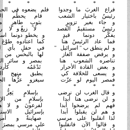
*
* *
*
* *
فراع الغربَ ما وجدوا
فلم يضعوه في
الحسبان
رئيسٌ باختيار
الشعب
قام يحطِّم
الأوثان
و جاء بغير
تزويرٍ
بثوبٍ طاهرٍ
مزدان
رئيسٌ مستقيمُ
القصد
لا زيغٌ و لا
روغان
يفكّر دونما
قيدٍ
و يخطو دونما
استئذان
فما عاد الرئيسُ هنا
كما اعتادوه طوْعَ بنان
و لم ينطق ب " اسرائيل
"
في حفلٍ بأي
لسان
و يرفض صفقة الغاز
لها بالبخس من أثمان
تناصره الشعوب
هنا
بمصر و سائر
البلدان
و بعض القادة
الأحرار
تَدْعَمُه
كأردوغان
و يسعى للخلافة كي
يطبق منهج
القرآن
فمصر اليوم لو
عزّت
سيغزو عزُّها
الجيران
*
* *
*
* *
و قال الغرب لن
نرضى
بإسلامٍ يَعِزُّ
الآن
و لن نرضى هنا
أبدا
بإسلامٍ من
الإخوان
فهم لم يرضخوا
أبدا
لفرعونَ و لا
هامان
و هم لن يقبلوا
أبدا
بإسرائيل الاستيطان
لذا انقلبوا على
مرسي
صهاينةٌ و
أمريكان
و قالوا الآن
فانقلبوا
على مرسي بمصرَ
الآن