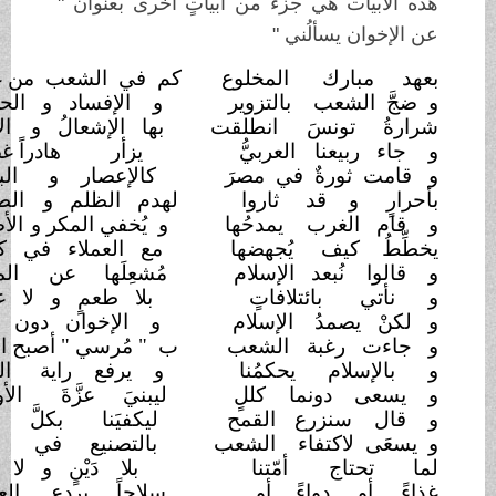
هذه الأبيات هي جزءٌ من أبياتٍ أخرى بعنوان "
عن الإخوان يسألُني "
بعهد مبارك
المخلوع
كم في الشعب من غلَيَان
و ضجَّ الشعب
بالتزوير
و الإفساد و الحرمان
شرارةُ تونسَ
انطلقت
بها الإشعالُ و
الإيذان
و جاء ربيعنا
العربيُّ
يزأر هادراً غضبان
و قامت ثورةٌ في مصرَ
كالإعصار و
البركان
بأحرارٍ و قد
ثاروا
لهدم الظلم و
الطغيان
و قام الغرب
يمدحُها
و يُخفي المكر و
الأضغان
يخطِّطُ كيف
يُجهضها
مع العملاء في كتمان
و قالوا نُبعد الإسلام
مُشعِلَها عن
الميدان
و نأتي
بائتلافاتٍ
بلا طعمٍ و لا
عنوان
و لكنْ يصمدُ
الإسلام
و الإخوان دون
توان
و جاءت رغبة
الشعب
ب " مُرسي " أصبح الرُّبّان
و بالإسلام
يحكمُنا
و يرفع راية
القرآن
و يسعى دونما
كللٍ
ليبنيَ عزَّةَ
الأوطان
و قال سنزرع
القمح
ليكفيَنا بكلَّ
أوان
و يسعَى لاكتفاء
الشعب
بالتصنيع في
إتقان
لما تحتاج
أمّتنا
بلا دَيْنٍ و لا
دَيَّان
غذاءً أو دواءً
أو
سلاحاً يردع
العدوان