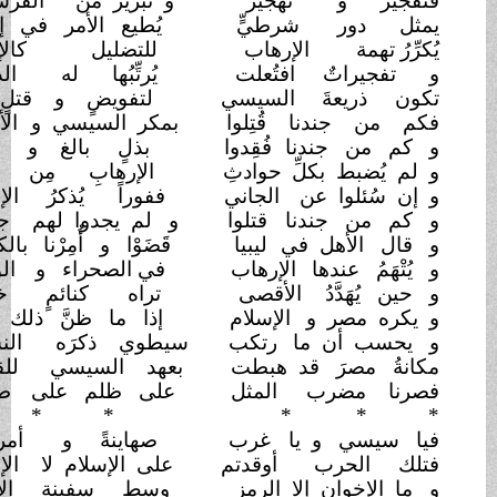
فتفجيرٌ و
تهجيرٌ
و تبريرٌ من " الفرسان "
يمثل دور
شرطيٍّ
يُطيع الأمر في
إذعان
يُكرِّرُ تهمة
الإرهاب
للتضليل
كالإدمان
و تفجيراتٌ افتُعلت
يُرتِّبُها له
الذؤبان
تكون ذريعةَ
السيسي
لتفويضٍ و قتلٍ ثان
فكم من جندنا قُتِلوا
بمكر السيسي و
الأعوان
و كم من جندنا
فُقِدوا
بذلٍ بالغ و
هَوان
و لم يُضبط بكلِّ
حوادثِ
الإرهابِ مِن
جان
و إن سُئلوا عن
الجاني
ففوراً يُذكرُ الإخوان
و كم من جندنا
قتلوا
و لم يجدوا لهم
جثمان
و قال الأهل في
ليبيا
قَضَوْا و أُمِرْنا
بالكتمان
و يُتْهَمُ عندها
الإرهاب
في الصحراء و
الوديان
و حين يُهَدَّدُ
الأقصى
تراه كنائمٍ
خزيان
و يكره مصر و
الإسلام
إذا ما ظنَّ ذلك
ظان
و يحسب أن ما
رتكب
سيطوي ذكرَه
النسيان
مكانةُ مصرَ قد هبطت
بعهد السيسي
للقيعان
فصرنا مضرب
المثل
على ظلم على
طغيان
*
* *
*
* *
فيا سيسي و يا
غرب
صهاينةً و
أمريكان
فتلك الحرب
أوقدتم
على الإسلام لا
الإخوان
و ما الإخوان إلا الرمز
وسط سفينة الإيمان