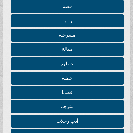
قصة
رواية
مسرحية
مقالة
خاطرة
خطبة
قضايا
مترجم
أدب رحلات