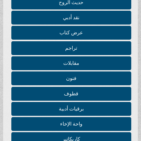
حديث الروح
نقد أدبي
عرض كتاب
تراجم
مقابلات
فنون
قطوف
برقيات أدبية
واحة الإخاء
كاريكاتير