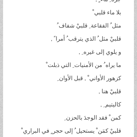
بلا ماء قلبي ْ
مثل ُ الفقاعة ِ قلبيْ شفاف ُ
قلبيْ مثل ُ الذي يترقب ُ أمرا ً ,
و يلوي إلى غيره ِ ,
ما يراه ُ من الأمنيات ِ التي ذبلت ْ
كزهور الأواني ْ , قبل الأوان ِ
قلبيْ هنا ,
كاليتيم ِ ,
كمن ْ فقد الوجدَ بالحزن ِ
قلبيْ كمَن ْ يستحيل ُ إلى حجر ٍ في البراري ْ