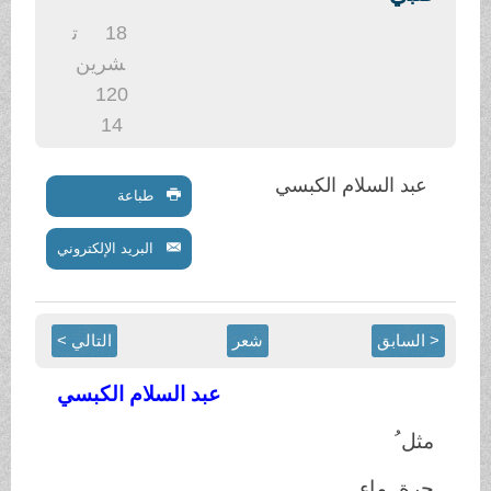
.
18
ت
شرين
1
20
14
عبد السلام الكبسي
طباعة
البريد الإلكتروني
< السابق
شعر
التالي >
عبد السلام الكبسي
مثل ُ
جرة ِ ماء ٍ ,