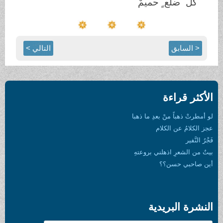
كل ِّ ضلع ٍ حميمْ
< السابق
التالي >
الأكثر قراءة
لو أمطرتْ ذهباً منْ بعدِ ما ذهبا
عجز الكلامُ عن الكلام
فَجْرُ النَّفير
بيتٌ من الشعرِ اذهلني بروعتهِ
أين صاحبي حسن؟؟
النشرة البريدية