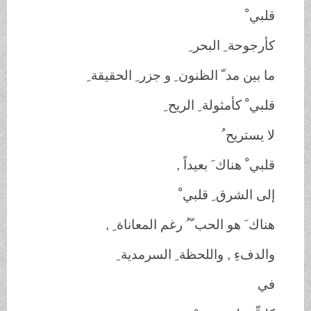
قلبي ْ
كأرجوحة ِ البحر ِ
ما بين مد ّ الظنون ِ و جزر ِ الحقيقة ِ
قلبي ْ كأمثولة ِ الريح ِ
لا يستريح ُ
قلبي ْ هناك َ بعيداً ,
إلى الشرق ِ قلبي ْ
هناك َ هو الحب ّ ُ رغم المعاناة ِ ,
والدفءِ , واللحظة ِ السرمدية ِ
في