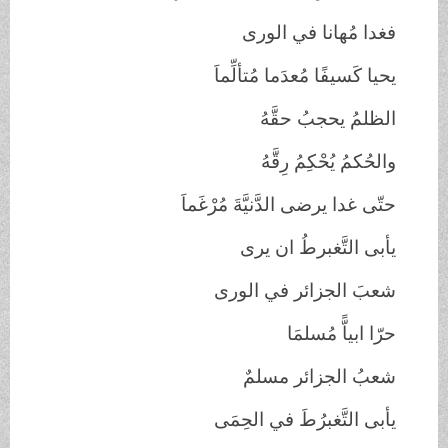
فغدا مُهانا في الورى
يحيا كَسيفًا مُعدَما مُتألِّماَ
الظلمُ يحجبُ حقَّهُ
والحُكمُ يُحْكِمُ رِقَّهُ
حتّى غدا يرضى الدَّنيَّةَ مُرْغَماَ
يأبى التَّغبرطُ ان يرى
شعبَ الجزائر في الورى
حرّا ابياًّ مُسلمَا
شعبُ الجزائر مسلمٌ
يأبى التَّغبرُطَ في الحِمَى