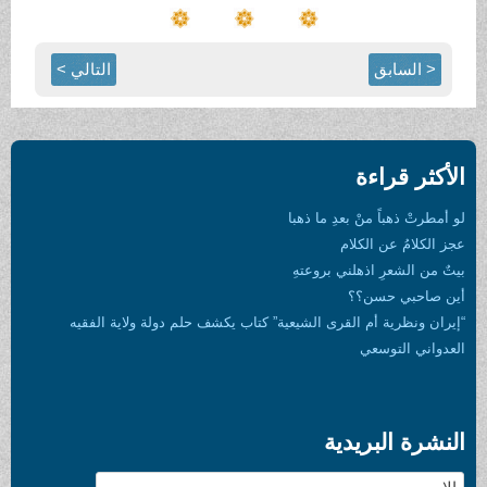
< السابق
التالي >
الأكثر قراءة
لو أمطرتْ ذهباً منْ بعدِ ما ذهبا
عجز الكلامُ عن الكلام
بيتٌ من الشعرِ اذهلني بروعتهِ
أين صاحبي حسن؟؟
“إيران ونظرية أم القرى الشيعية” كتاب يكشف حلم دولة ولاية الفقيه
العدواني التوسعي
النشرة البريدية