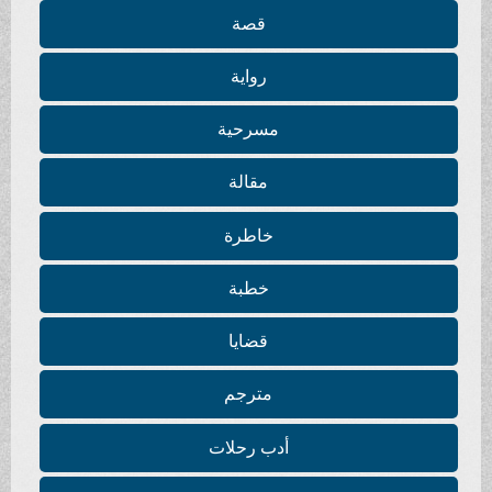
قصة
رواية
مسرحية
مقالة
خاطرة
خطبة
قضايا
مترجم
أدب رحلات