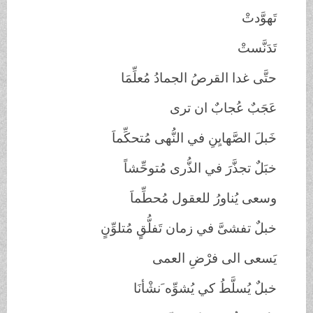
تَهوَّدتْ
تَدَنَّستْ
حتَّى غدا القرصُ الجمادُ مُعلِّمَا
عَجَبٌ عُجابٌ ان ترى
خَبلَ الصَّهايِنِ في النُّهى مُتحكِّماَ
خبَلٌ تجذَّرَ في الذُّرى مُتوحِّشاً
وسعى يُناورُ للعقول مُحطِّماَ
خبلٌ تفشىَّ في زمان تَفلُّقٍ مُتلوِّنٍ
يَسعى الى فرْضِ العمى
خبلٌ يُسلَّطُ كي يُشوِّه َنشْأنَا