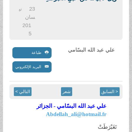
.
23
ني
سان
201
5
علي عبد الله البسّامي
طباعة
البريد الإلكتروني
< السابق
شعر
التالي >
علي
عبد الله البسّامي - الجزائر
Abdellah_ali@hotmail.fr
تَغَبْرَطَتْ