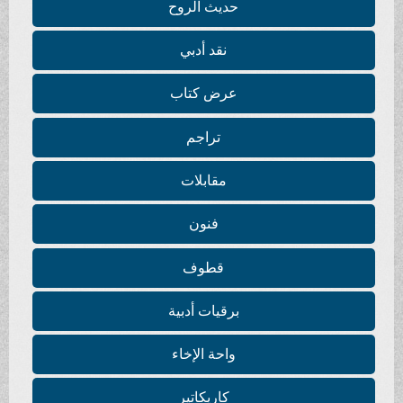
حديث الروح
نقد أدبي
عرض كتاب
تراجم
مقابلات
فنون
قطوف
برقيات أدبية
واحة الإخاء
كاريكاتير