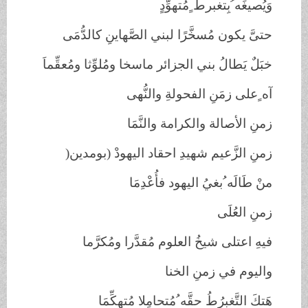
وَيُصيغَه ُبِتغبرط ٍمُتهوِّدٍ
حتىَّ يكون مُسخَّرًا لبني الصَّهاينِ كالدُّمَى
خبَلٌ يَطالُ بني الجزائر ماسخا ومُلوِّثا ومُعقِّماَ
آه ٍعلى زمَنِ الفحولةِ والنُّهى
زمنِ الأصالة والكرامة والنَّمَا
زمنِ الزَّعيم شهيدِ احقاد اليهودْ (بومدين
)
منْ طَالَه ُبغيُ اليهود فأُعْدِمَا
زمنِ العُلَى
فيهِ اعتلى شيخُ العلوم مُقدَّرا ومُكرَّما
واليوم في زمنِ الخنا
هَتكَ التَّغبرُطُ حقَّه ُمُتحامِلا مُتهكِّمَا