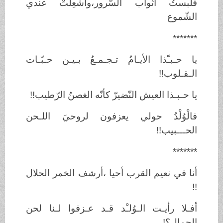
فلبستُ أثواب السّرور،وأشْعِلَتْ عندي
الشّموع
*******
يا حـبـّذا الأيـامُ تـجـمـعُ بـيـن حـبّـات
الـقـلوب!!
يا حـبـذا العيش النّضيرّ كأنّه الغصنُ الرّطيب!!
فالْوُلْدُ حولي يعزفون لروحيَ اللـحن
الحـــبيب!!
*******
أنا في نعيم القرب أحيا ،أرشف الخمر الحلال
!!
أفـلا رأيـت الـوُلـْد قـد عـزفوا لـنا لحن
الجمال؟!