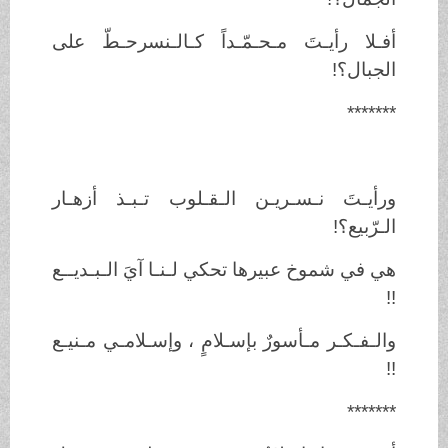
أفـلا رأيـتَ مـحـمّـداً كـالـنسرحـطّ على
الجبال؟!
*******
ورأيـتَ نـسـريـن الـقـلوب تـبـذ أزهـار
الـرّبيع؟!
هي في شموخ عبيرها تحكي لـنـا آيَ الـبـديــع
!!
والـفـكـر مـأسورٌ بإسـلامٍ ، وإسـلامـي مـنيـع
!!
*******