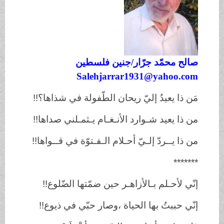
صالح محمّد جرّ
ار/
جنين فلسطين
Salehjarrar1931@yahoo.com
مَن ذا يعيدُ إليّ ريحان الطّفولة في شذاها؟!!
من ذا يعيد شـوارد الأنـغـام يـثمـلني صداها!!
من ذا يــردّ إلـيّ أحـلام الـفـتوّة في قــواها!!
*******
إنّي لأحـلم بـالأزاهـر حين ضمّتها الضّلوع!!
إنّي حببتُ بها الحياة ،وصار حبّي في ذيوع!!