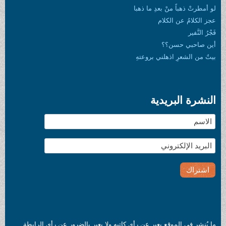
لو أمطرتْ ذهباً منْ بعدِ ما ذهبا
عجز الكلامُ عن الكلام
فَجْرُ النَّفير
أين صاحبي حسن؟؟
بيتٌ من الشعرِ اذهلني بروعتهِ
النشرة البريدية
ما يُنشر في الموقع يعبر عن رأي كاتبه ولا يعبر بالضرور عن رأي الرابطة