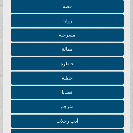
قصة
رواية
مسرحية
مقالة
خاطرة
خطبة
قضايا
مترجم
أدب رحلات