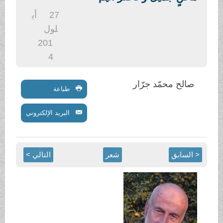
.
27
أي
لول
201
4
صالح محمّد جرّار
طباعة
البريد الإلكتروني
< السابق
شعر
التالي >