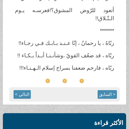
أتعود للرّوض المشوق؟!فعرسـه يـوم
الـتّـلاق!!
*******
ربّاهُ ، يا رحمانُ ، إنّا عـنـد بـابـك فـي رجـاء!!
ربّاه ، قد ضعُف القويّ ،وشأنـنـا أبـداً بـكـاء !!
ربّاه ، فارحم ضعفنا بسراح إسلام الـهـنـاء!!!
< السابق
التالي >
الأكثر قراءة