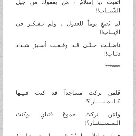
أتعبتَ ،يا إسلامُ ، مَن يقفوك من جيل
الشّبــاب!!
لم تُصغِ يوماً للعذول ، ولم تـفـكـر في
الإيــاب!!
ناضـلـتَ حـتّـى قـد وقـعـت أسـيرَ شـذاذ
ذئـاب!!
*******
فَلمن تركتَ مساجداً قد كنتَ فـيـها
كـالـمـنــــار ؟!
ولمَن تركتَ جموعَ فتيانٍ ،وكنتَ
الـمـسـتشـار؟!
فهنا جهادكَ ،يا بُـنَـيّ ، وأنــت حـارسٌ