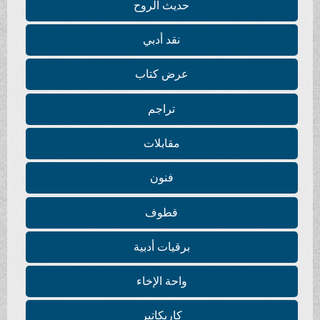
حديث الروح
نقد أدبي
عرض كتاب
تراجم
مقابلات
فنون
قطوف
برقيات أدبية
واحة الإخاء
كاريكاتير