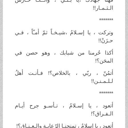
الـثـمـار!!
*******
وتركت ، يا إسـلامُ ،شيـخـاً ثمّ أمـّاً ، فـي
حـزَنْ!!
أكذا حُرمنا من شبابك ، وهو حصن في
المحَن؟!
أتمُنّ ، ربّي ، بالخلاص؟! فـأنـت أهلُ
لـلـمـنـن!!
*******
أتعود ، يا إسـلامُ ، تـأسـو جرح أيـام
الـفـراق؟!
أتعود ، يا إسلامُ ، تمنحنـا الرّعايـة والـعـنـاق؟!