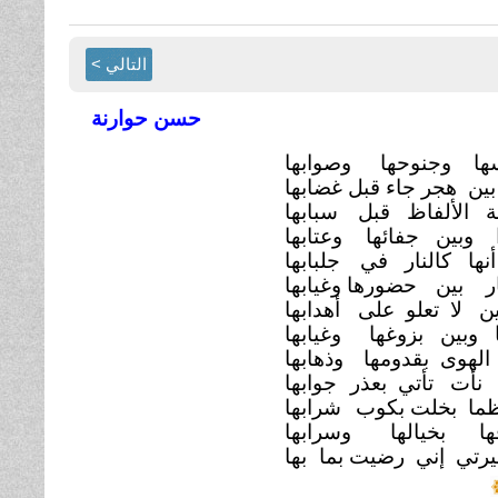
التالي >
حسن حوارنة
ها وجنوحها
وصوابها
بين هجر جاء قبل غضابها
ة الألفاظ قبل
سبابها
 وبين جفائها
وعتابها
أنها كالنار في
جلبابها
ار بين
حضورها وغيابها
ين لا تعلو على
أهدابها
 وبين بزوغها
وغيابها
الهوى بقدومها
وذهابها
ا نأت تأتي بعذر
جوابها
ظما بخلت بكوب
شرابها
قها بخيالها
وسرابها
يرتي إني رضيت بما
بها