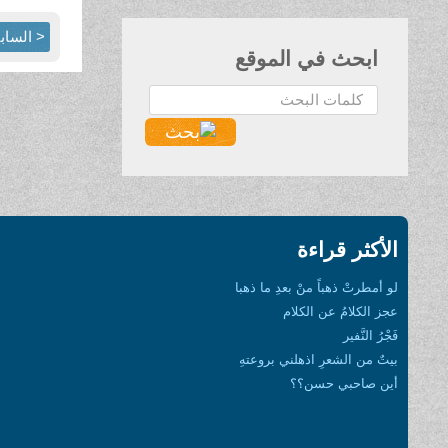
< الساب
ابحث في الموقع
البحث...
الأكثر قراءة
لو أمطرتْ ذهباً منْ بعدِ ما ذهبا
عجز الكلامُ عن الكلام
فَجْرُ النَّفير
بيتٌ من الشعرِ اذهلني بروعتهِ
أين صاحبي حسن؟؟