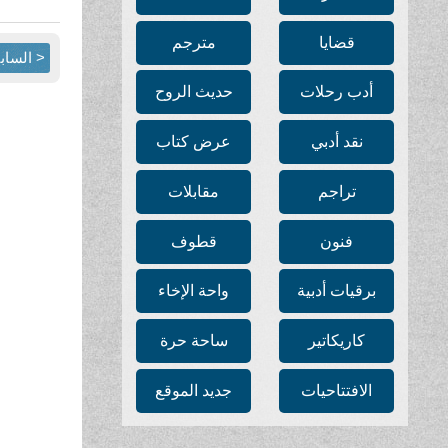
قضايا
مترجم
< الساب
أدب رحلات
حديث الروح
نقد أدبي
عرض كتاب
تراجم
مقابلات
فنون
قطوف
برقيات أدبية
واحة الإخاء
كاريكاتير
ساحة حرة
الافتتاحيات
جديد الموقع