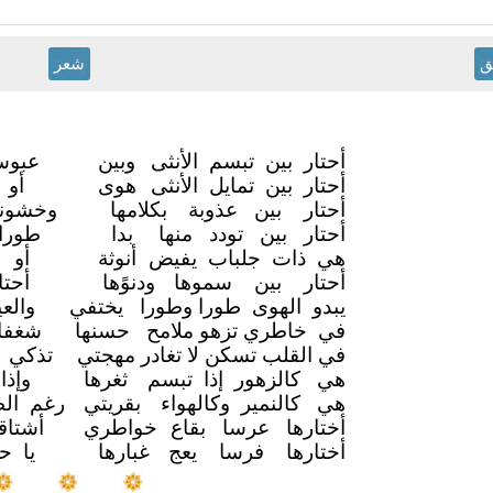
ق
شعر
أحتار بين تبسم الأنثى
وبين
عبوس
أحتار بين تمايل الأنثى
هوى
أو 
أحتار بين عذوبة
بكلامها
وخشون
أحتار بين تودد منها
بدا
طورا
هي ذات جلباب يفيض
أنوثة
أو 
أحتار بين سموها
ودنوًها
أحت
يبدو الهوى طورا وطورا
يختفي
والع
في خاطري تزهو ملامح
حسنها
شغفا
في القلب تسكن لا تغادر مهجتي
تذكي 
هي كالزهور إذا تبسم
ثغرها
وإذ
هي كالنمير وكالهواء
بقريتي
رغم ال
أختارها عرسا بقاع
خواطري
أشتا
أختارها فرسا يعج
غبارها
يا ح