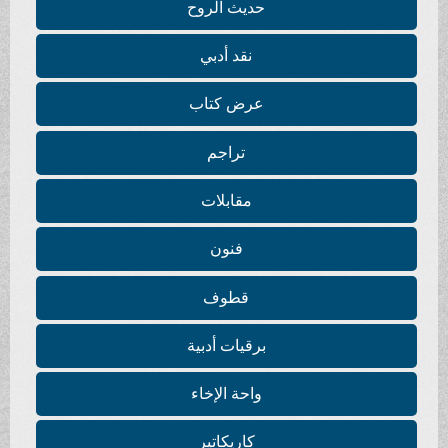
حديث الروح
نقد أدبي
عرض كتاب
تراجم
مقابلات
فنون
قطوف
برقيات أدبية
واحة الإخاء
كاريكاتير