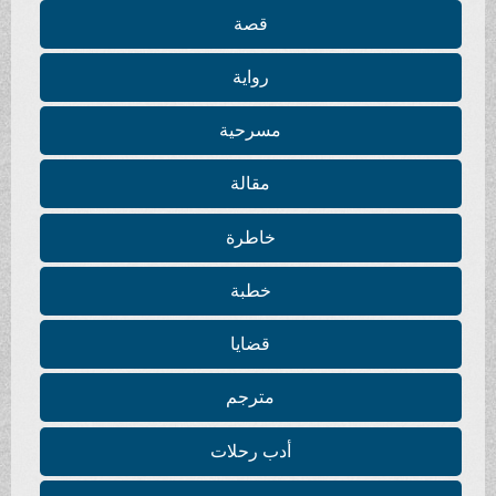
قصة
رواية
مسرحية
مقالة
خاطرة
خطبة
قضايا
مترجم
أدب رحلات