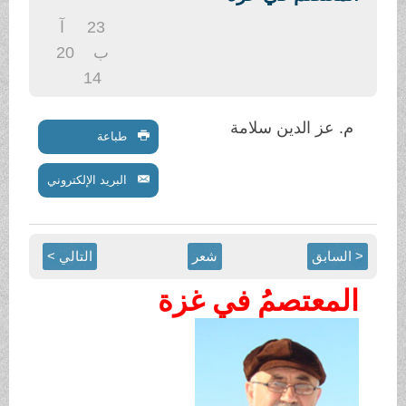
.
23
آ
ب
20
14
م. عز الدين سلامة
طباعة
البريد الإلكتروني
< السابق
شعر
التالي >
المعتصمُ في غزة