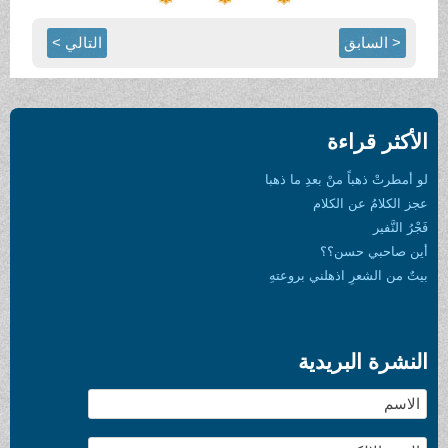
< السابق
التالي >
الأكثر قراءة
لو أمطرتْ ذهباً منْ بعدِ ما ذهبا
عجز الكلامُ عن الكلام
فَجْرُ النَّفير
أين صاحبي حسن؟؟
بيتٌ من الشعرِ اذهلني بروعتهِ
النشرة البريدية