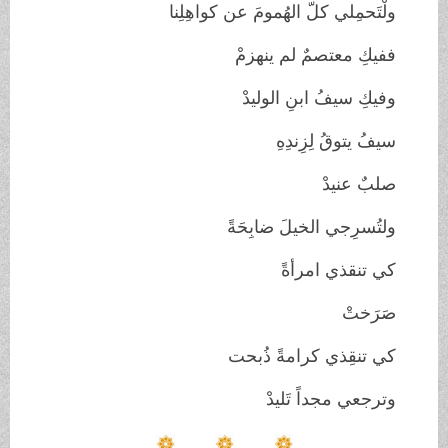
ولْتَحمِلي كلّ الهُمومَ عن كواهِلِنا
ففيكِ معتصمٌ لم ينهزمْ
وفيكِ سيفُ ابنِ الوليدْ
سيفُ يتوقُ لِزِندِهِ
صلبٌ عنيدْ
ولتُسرِجي الخيلَ ضابِحَةً
كي تنقذي امرأةً
صَرَختْ
كي تنقِذي كرامةً ذُبحت
وترجعي مجداً تَليدْ