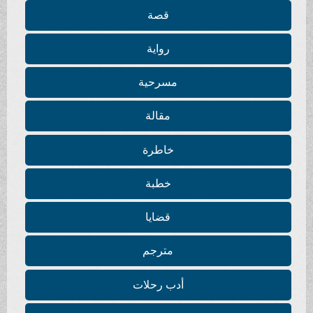
قصة
رواية
مسرحية
مقالة
خاطرة
خطبة
قضايا
مترجم
أدب رحلات