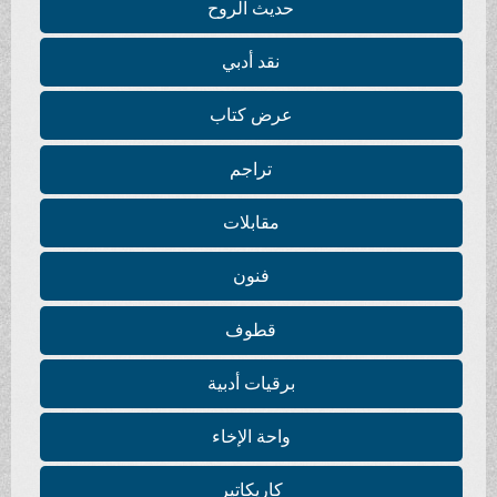
حديث الروح
نقد أدبي
عرض كتاب
تراجم
مقابلات
فنون
قطوف
برقيات أدبية
واحة الإخاء
كاريكاتير