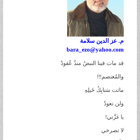
م. عز الدين سلامة
bara_ezo@yahoo.com
قد مات فينا النبضُ منذُ عُقودْ
والمُعتصم
!!!
ماتت سَنابِكُ خَيلِهِ
ولن تعودْ
يا غزَّتي
!
لا تصرخي