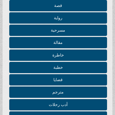
قصة
رواية
مسرحية
مقالة
خاطرة
خطبة
قضايا
مترجم
أدب رحلات