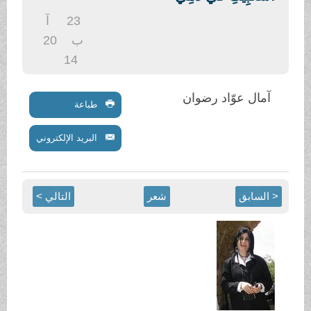
.
23
آ
ب
20
14
آمال عوّاد رضوان
طباعة
البريد الإلكتروني
< السابق
شعر
التالي >