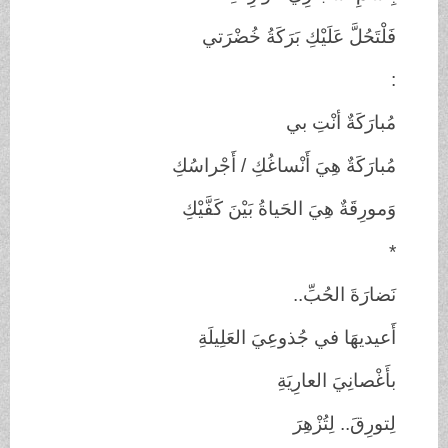
فَلْتَحُلَّ عَلَيْكِ
بَرَكَةُ خُضْرَتي
:
مُبارَكَةٌ أنْتِ
بي
مُبارَكَةٌ هِيَ
أَنْساغُكِ / أَجْراسُكِ
وَمورِقَةٌ هِيَ الحَياةُ
بَيْنَ كَفَّيْكِ
*
نَضارَةَ
الحُبِّ..
أَعيديهَا في جُذوعِيَ
العَلِيلَةِ
بأَغْصانِيَ
العارِيَةِ
لِتورِقَ..
لِتُزْهِرَ