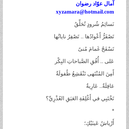
آمال عوّاد رضوان
xyzamara@hotmail.com
نَسائِمُ شُرودٍ
تُحَلِّقُ
تَصْفَرُّ
أَعْوادُها
..
تَصْفِرُ
ناياتُها
تَسْفَحُ غَمامَ
مُنىً
عَلى .. أُفُقِ الصَّباحاتِ
البِكْر
أَمِنَ
المُنْتَهى تَنْقَشِعُ
طُفولَةٌ
غافِلَةٌ..
عَارِيةٌ
تَخْتَبِي في أَغْلِفَةِ
العَبَقِ العُذْرِيِّ؟
*
أَرْياشُ عَينَيْكِ؛