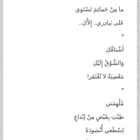
ما مِنْ حَمائِمَ
تَسْتَوي
عَلى بَيادِري.. إِلاَّكِ..
*
أشْتاقُكِ
وَالشَّوْقُ
إِلَيْكِ
مَعْصِيَةٌ لا تُغْتَفَر!
*
مُلْهِمَتي
طِبْتِ بِفَيْضٍ مِنْ
إبْداعٍ
اِسْطَعي أُنْشودَةً