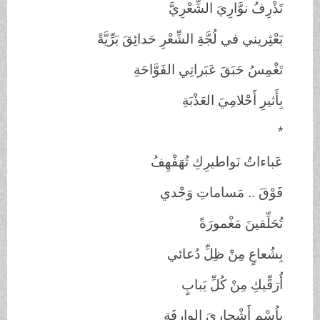
تَذْرِفُ نوَّارِيَ
الشِّعْرِيَّ
بَعْثِريني في لُجَّةِ
الشِّعْرِ حَدائِقَ بَرِّيَّةً
تَغْمِسُ حَبَقَ عَبَراتِي
الفَوَّاحَةِ
بِأَثيرِ أَحْلامِيَ
العَذْبَةِ
*
عَباءاتُ نَواطيرِكِ
تُهَفْهِفُ
فَوْقَ .. مَساماتِ
وَجْدي
تُحَلِّقينَ مَغْمورَةً
بِشُعاعٍ مِنْ ظِلِّ
دُعائي
أُرَقِّيكِ مِنْ كُلِّ
يَبابٍ
بِاُسْمِ أَشْجارِيَ
الوارِفَةِ