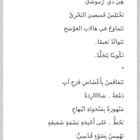
هِيَ ذي
رُموشُكِ
تَخْتَلِسُ قَميصِيَ
البَحْرِيَّ
تَتَماوَجُ في هالاتِ
العَوْسَجِ
تَتَوالَدُ
نَعيمًا..
تَكْوينًا يَتَخَلَّدُ..
*
تَتَفاقَسُ بِأَعْشَاشِ
فَرَحٍ آتٍ
دَمْعَةٌ .. شااااارِدَةٌ
مَبْهورَةٌ بِمَنْحوتَةِ
ابْتِهاجٍ
تَحُطُّ .. عَلى أَجْنِحَةِ
بَسْمَةٍ شَفيفَةٍ
تَهْمِسُ بِضَوْءٍ
قُدْسِيٍّ: