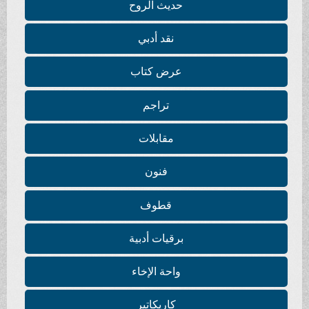
حديث الروح
نقد أدبي
عرض كتاب
تراجم
مقابلات
فنون
قطوف
برقيات أدبية
واحة الإخاء
كاريكاتير