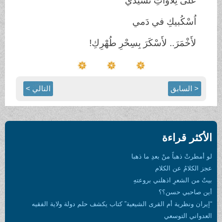
عَلى تِلاواتِ
نَشيدي
اُسْكُبيكِ في دَمي
لأَخْمَرَ
..
لأَسْكَرَ بِسِحْرِ
طُهْرِكِ!
< السابق
التالي >
الأكثر قراءة
لو أمطرتْ ذهباً منْ بعدِ ما ذهبا
عجز الكلامُ عن الكلام
بيتٌ من الشعرِ اذهلني بروعتهِ
أين صاحبي حسن؟؟
“إيران ونظرية أم القرى الشيعية” كتاب يكشف حلم دولة ولاية الفقيه
العدواني التوسعي