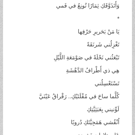
وَأَتَذَوَّقَكِ ثِمَارًا
تُونِعُ في فَمي
*
يَا مَنْ بَحَريرِ
حَرْفِها
تَغْزِلُني
شَرنَقَةً
تَبْعَثُني نَحْلَةً في
صَوْمَعَةِ اللَّيْلِ
هِي ذي أَطْرافُ
الدَّهْشَةِ
تَسْتَعْسِلُني
كُلَّما ساحَ في
مُقْلَتَيْكِ.. رَقْراقُ عَيْنَيَّ
لَوِّنيني
بِعَبَثِيَّتِكِ
اُنْقُشي هَمَجِيَّتَكِ
دُروبًا