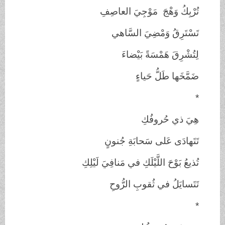
تُرْبِكُ وَهْجَ مَوْجِيَ
العاصِفِ
تَسْتَرِقُ وَمْضِيَ
السَّاهي
لِتُشْرِقَ هَمْسَةً
بَيْضاءَ
ضَمَّخَها طَلُّ
حَياءٍ
*
هِيَ ذي
حُروفُكِ
تَتَهادَى عَلى سَحابَةِ
جُنونٍ
تُذيعُ بَوْحَ
اللَّيْلَكِ في مَنافِيَ لَيْلِكِ
تَتَسايَلُ في ثُقوبِ
الرُّوحِ
*