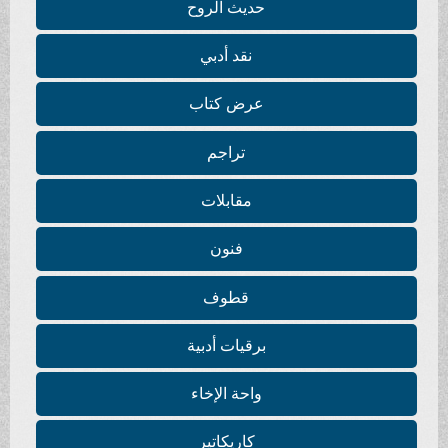
حديث الروح
نقد أدبي
عرض كتاب
تراجم
مقابلات
فنون
قطوف
برقيات أدبية
واحة الإخاء
كاريكاتير