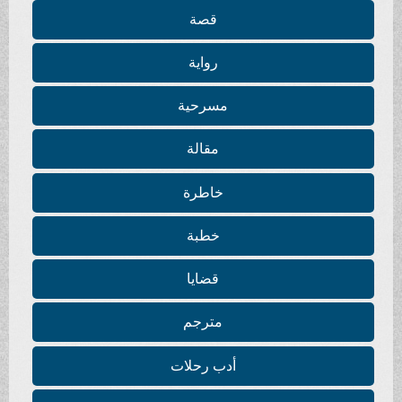
قصة
رواية
مسرحية
مقالة
خاطرة
خطبة
قضايا
مترجم
أدب رحلات