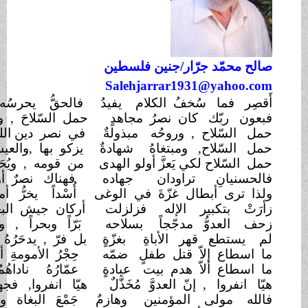
د جرّ
ار/
جنين فلسطين
Salehjarrar1931@y
ما سُخفُ الكلام
يفيدُ
فالحقُّ يحرسُه دمٌ وحديدُ
!
ّك كان نصرُ مجاهدٍ
حمل السّلاحَ , وزادُه التّوحيدُ
!
لاح , وروحُه
مبذولةٌ
في نصر دين الله , وهو رشيدُ
!
لاح, ومبتغاهُ
شهادةٌ
يزكو بها ,والعيش بعدُ رغيدُ
!
ح لكي يَعزَّ أولو
الهدى
من قومه , ويُحَققَ المقصودُ
!
انِ تراودان
جهاده
فهناك نصرٌ أو هناك شهيدُ !
 أبطال غزّةَ في
الوغى
أُسْداً يخرُّ أمامَها التّهديدُ
!
تكبير الإله
فزلزلت
أركان جيش البغي , وهو حديدُ
!
وُّ مدجّجاً
بسلاحه
بَرّاً وبحراً , والسّماءُ رعودُ
!
ع قهر الأباةِ
بغزّةٍ
بل فرّ , يدحَرُهُ الفتى الصّنديدُ
!
 إلاّ قتل طفلٍ
ضمّه
حِجْرُ الأمومةِ أو أبٌ مكدودُ
!
 ألاّ هدم بيت
عبادةٍ
عمّارُهُ ناداهُمُ المعبودُ
!
ا , إنّ العدوَّ
مُخَذَّلٌ
هيّا انفروا, فجهادُكم مشهودُ
!
ولى المؤمنين
وهازمٌ
جَمْعَ البغاة وإنّ ذا موعودُ !