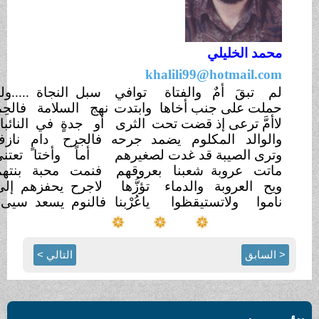
 الخليلي
khalili99@hotmail
بقَ أمٌ والفتاة
توافي
سبل النجاة .....وللحياة
أثافي
 على جنب أخاها
وابتدت
نهج السلامة فالحِمامُ
موافي
َ ترعى إذ قضت تحت
الثرى
أو جدةٍ في النائبات
تشافي
الد المكلوم يضمد
جرحه
فالجرح دامٍ نازفٌ
برعافِ
 الصيبة قد غدت لصغيرهم
أماً وأختا تعتني
بضعافِ
 عروبة شعبنا
بعروقهم
فنمت محبة بنتهم
بشغافِ
العروبة والدماء
تؤزُّها
لاجرح يحفزهم إلى
الإنصافِ
ا ولاتستيقظوا
ياعُرْبنا
فالنوم يسعد سيىء
الأوصافِ
بق
التالي >