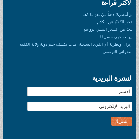
راءة
ً منْ بعدِ ما ذهبا
ن الكلام
ِ اذهلني بروعتهِ
حسن؟؟
ة أم القرى الشيعية” كتاب يكشف حلم دولة ولاية الفقيه
وسعي
لبريدية