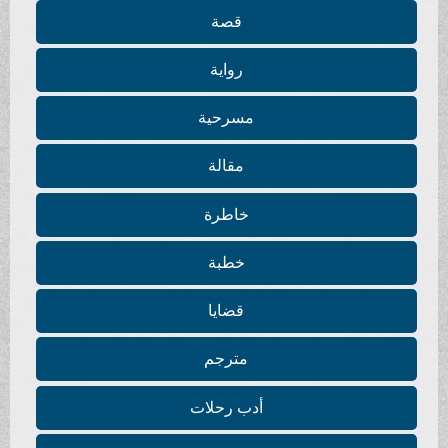
قصة
رواية
مسرحية
مقالة
خاطرة
خطبة
قضايا
مترجم
أدب رحلات