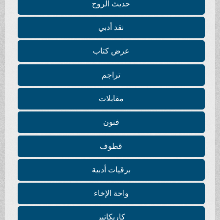
حديث الروح
نقد أدبي
عرض كتاب
تراجم
مقابلات
فنون
قطوف
برقيات أدبية
واحة الإخاء
كاريكاتير