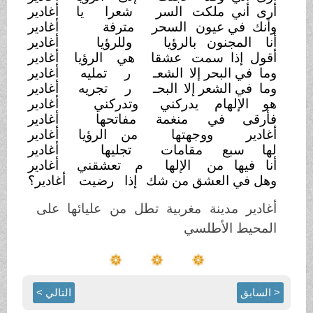
أرى أني ملكت
السر
شعرا يا أغادير
وأنك في عيون
السحر
مترفة
أغادير
أنا المجنون بالرؤيا
وللرؤيا
أغادير
أقول إذا سمت
عشقا
هي الرؤيا
أغادير
وما في البحر إلا
الشعـ
ر تمليه
أغادير
وما في الشعر إلا
البحـ
ر تجريه
أغادير
هو الإلهام
يدركني
وتدركني
أغادير
فأرقى في
منغمة
مفاتحها
أغادير
أغادير
ووجهتها
من الرؤيا
أغادير
لها سبع
مقامات
تجليها
أغادير
أنا فيها من
الإلها
م تعشقني
أغادير
وهل في العشق من شك
إذا رضيت
أغادير؟
أغادير مدينة مغربية تطل من عليائها على
المحيط الأطلسي
< السابق
التالي >