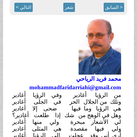
< السابق
شعر
التالي >
محمد فريد الرياحي
mohammadfaridarriahi@gmail.com
من الرؤيا
أغادير
وفي الرؤيا
أغادير
وتلك من الجلال
الحر
في الجلى
أغادير
هي الرؤيا وما فيها
ضحى إلا
أغادير
وهل في الوهج من
شك
إذا طلعت
أغادير؟
لي الأشعار مبحرة
ولي منها
أغادير
ولي فيها
مقصدة
هي المثلى
أغادير
أرى أني وقد
عجلت
إلى الرؤيا
أغادير