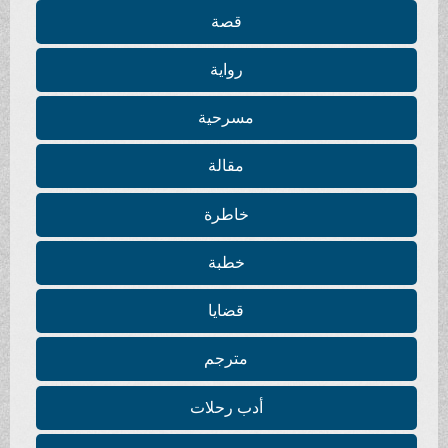
قصة
رواية
مسرحية
مقالة
خاطرة
خطبة
قضايا
مترجم
أدب رحلات