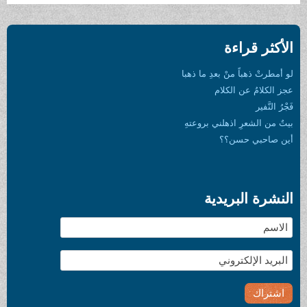
الأكثر قراءة
لو أمطرتْ ذهباً منْ بعدِ ما ذهبا
عجز الكلامُ عن الكلام
فَجْرُ النَّفير
بيتٌ من الشعرِ اذهلني بروعتهِ
أين صاحبي حسن؟؟
النشرة البريدية