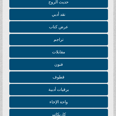
حديث الروح
نقد أدبي
عرض كتاب
تراجم
مقابلات
فنون
قطوف
برقيات أدبية
واحة الإخاء
كاريكاتير