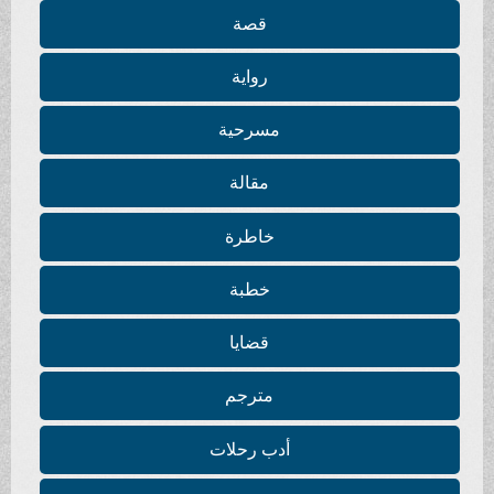
قصة
رواية
مسرحية
مقالة
خاطرة
خطبة
قضايا
مترجم
أدب رحلات