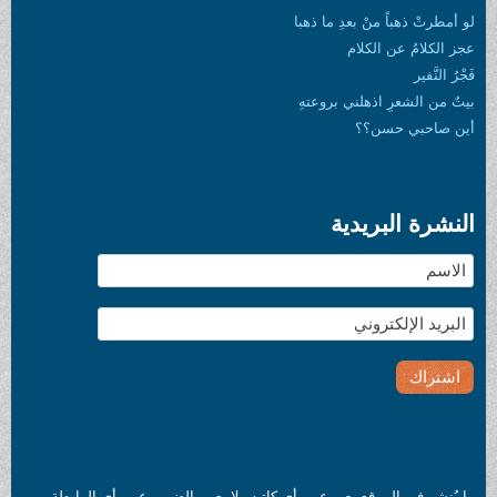
لو أمطرتْ ذهباً منْ بعدِ ما ذهبا
عجز الكلامُ عن الكلام
فَجْرُ النَّفير
بيتٌ من الشعرِ اذهلني بروعتهِ
أين صاحبي حسن؟؟
النشرة البريدية
ما يُنشر في الموقع يعبر عن رأي كاتبه ولا يعبر بالضرور عن رأي الرابطة