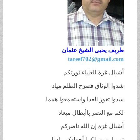
طريف يحيى الشيخ عثمان
tareef702@gmail.com
أشبال غزة للعلياء ثورتكم
شدوا الوثاق فصرح الظلم مياد
سدوا ثغور العدا واستجمعوا همما
لكم مع النصر ياأبطال ميعاد
أشبال غزة إن الله ناصركم
ثوروا وزودوا كما أجدادكم زادوا