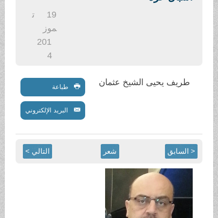
.
19
ت
موز
201
4
طريف يحيى الشيخ عثمان
طباعة
البريد الإلكتروني
< السابق
شعر
التالي >