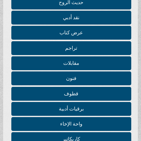
حديث الروح
نقد أدبي
عرض كتاب
تراجم
مقابلات
فنون
قطوف
برقيات أدبية
واحة الإخاء
كاريكاتير