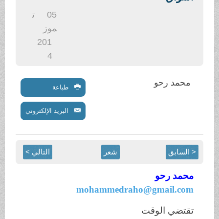
.
05
ت
موز
201
4
محمد رحو
طباعة
البريد الإلكتروني
< السابق
شعر
التالي >
محمد رحو
mohammedraho@gmail.com
تقتضي الوقت