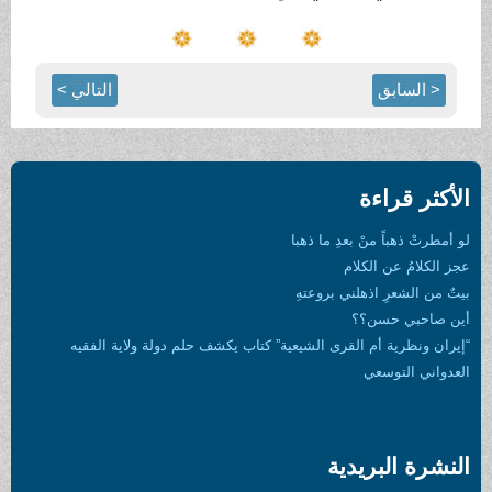
< السابق
التالي >
الأكثر قراءة
لو أمطرتْ ذهباً منْ بعدِ ما ذهبا
عجز الكلامُ عن الكلام
بيتٌ من الشعرِ اذهلني بروعتهِ
أين صاحبي حسن؟؟
“إيران ونظرية أم القرى الشيعية” كتاب يكشف حلم دولة ولاية الفقيه
العدواني التوسعي
النشرة البريدية