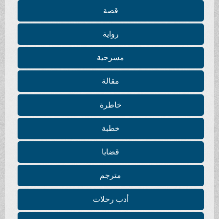
قصة
رواية
مسرحية
مقالة
خاطرة
خطبة
قضايا
مترجم
أدب رحلات