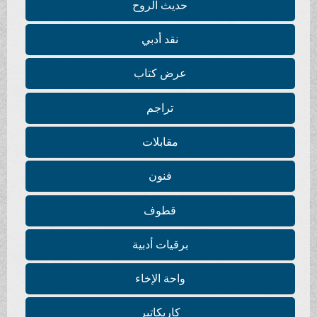
حديث الروح
نقد أدبي
عرض كتاب
تراجم
مقابلات
فنون
قطوف
برقيات أدبية
واحة الإخاء
كاريكاتير