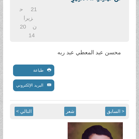
.
21
ح
زيرا
ن
20
14
محسن عبد المعطي عبد ربه
طباعة
البريد الإلكتروني
< السابق
شعر
التالي >