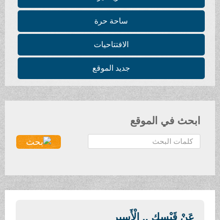
ساحة حرة
الافتتاحيات
جديد الموقع
ابحث في الموقع
ا
ل
ب
ح
ث
.
.
عَنْ قَيْسِكِ .. الْأَسِيرِ