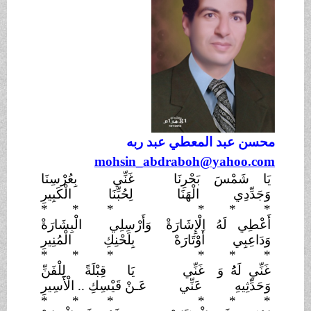
محسن عبد المعطي عبد ربه
mohsin_abdraboh@yahoo.com
يَا شَمْسَ بَحْرِنَا
غَنِّي
بِعُرْسِنَا
وَجَدِّدِي
الْهَنَا
لِحُبِّنَا
الْكَبِيرِ
* * *
* * *
أَعْطِي لَهُ الْإِشَارَةْ
وَأَرْسِلِي
الْبِشَارَةْ
وَدَاعِبِي أَوْتَارَهْ
بِلَحْنِكِ
الْمُنِيرِ
* * *
* * *
غَنِّي لَهُُ وَ
غَنِّي
يَا قِبْلَةً
لِلْفَنِّ
وَحَدِّثِيهِ
عَنِّي
عَـنْ قَيْسِكِ .. الْأَسِيرِ
* * *
* * *