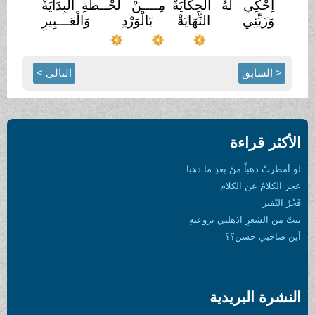
اِحْكِي لَهُ الْحِكَايَةْ
مِــــنْ لَحْــظَةِ الْبِدَايَةْ
وَزَيِّنِي
النِّهَايَةْ
بَالْوَرْدِ
وَالْعَـــبِيرِ
< السابق
التالي >
الأكثر قراءة
لو أمطرتْ ذهباً منْ بعدِ ما ذهبا
عجز الكلامُ عن الكلام
فَجْرُ النَّفير
بيتٌ من الشعرِ اذهلني بروعتهِ
أين صاحبي حسن؟؟
النشرة البريدية