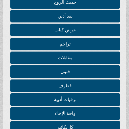
حديث الروح
نقد أدبي
عرض كتاب
تراجم
مقابلات
فنون
قطوف
برقيات أدبية
واحة الإخاء
كاريكاتير