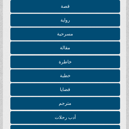
قصة
رواية
مسرحية
مقالة
خاطرة
خطبة
قضايا
مترجم
أدب رحلات