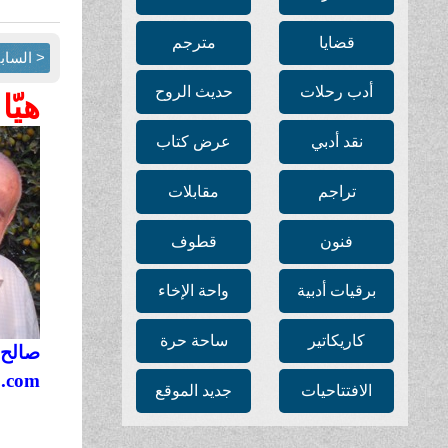
قضايا
مترجم
< الساب
أدب رحلات
حديث الروح
هيّا
نقد أدبي
عرض كتاب
تراجم
مقابلات
فنون
قطوف
برقيات أدبية
واحة الإخاء
كاريكاتير
ساحة حرة
صالح 
o.com
الافتتاحيات
جديد الموقع