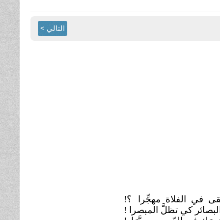
التالي >
بقى في الفلاة مهجِّرا
؟!
لبصائر كي تظلَّ المبصرا !