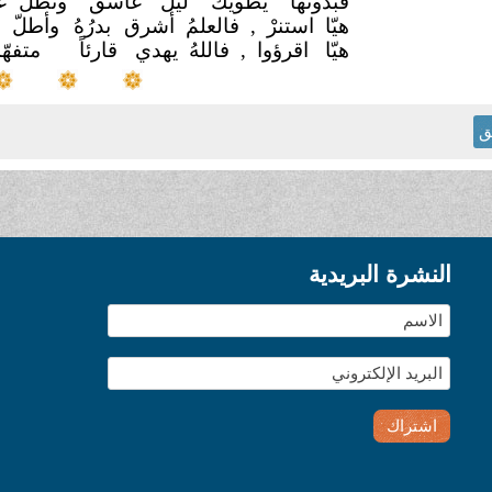
فبدونها يطويكَ ليلٌ
غاسقٌ
وتظلُّ ع
هيّا استنرْ , فالعلمُ أشرق
بدرُهُ
وأطلّ م
هيّا اقرؤوا , فاللهُ يهدي
قارئاً
متفه
ق
النشرة البريدية