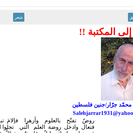
ق
شعر
 إلى المكتبة !!
محمّد جرّ
ار/
جنين فلسطين
Salehjarrar1931@yaho
روضٌ تفتّح بالعلوم وأزهرا
فإلامَ ت
فتعال وادخل روضة العلم
الّتي
تجلوا ا