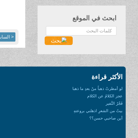
ابحث في الموقع
البحث...
< الساب
الأكثر قراءة
لو أمطرتْ ذهباً منْ بعدِ ما ذهبا
عجز الكلامُ عن الكلام
فَجْرُ النَّفير
بيتٌ من الشعرِ اذهلني بروعتهِ
أين صاحبي حسن؟؟