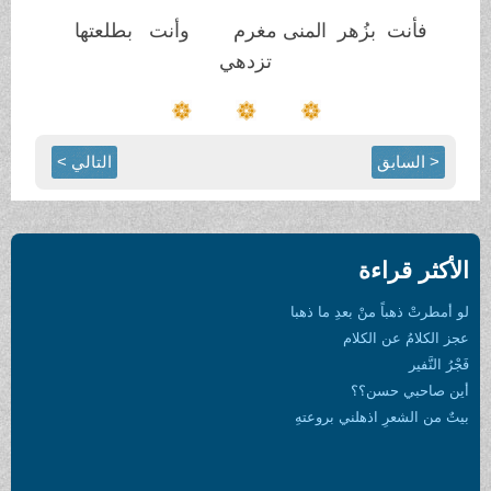
فأنت بزُهر المنى مغرم وأنت بطلعتها
تزدهي
< السابق
التالي >
الأكثر قراءة
لو أمطرتْ ذهباً منْ بعدِ ما ذهبا
عجز الكلامُ عن الكلام
فَجْرُ النَّفير
أين صاحبي حسن؟؟
بيتٌ من الشعرِ اذهلني بروعتهِ