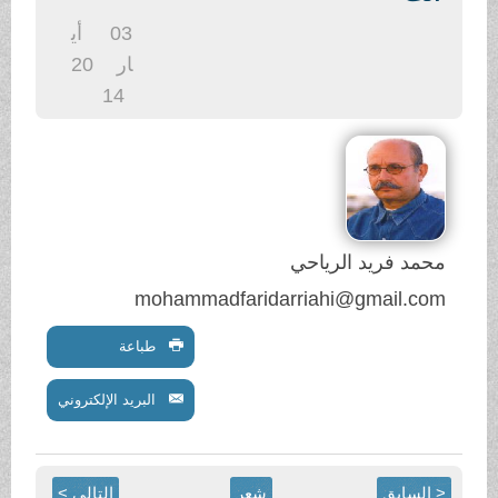
.
03
أي
ار
20
14
محمد فريد الرياحي
mohammadfaridarriahi@gmail.com
طباعة
البريد الإلكتروني
< السابق
شعر
التالي >