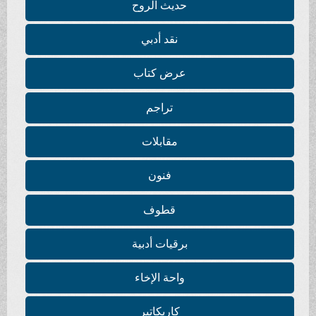
حديث الروح
نقد أدبي
عرض كتاب
تراجم
مقابلات
فنون
قطوف
برقيات أدبية
واحة الإخاء
كاريكاتير