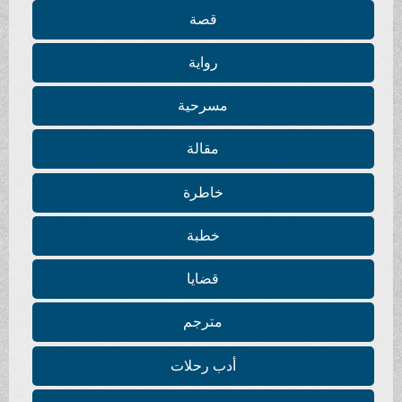
قصة
رواية
مسرحية
مقالة
خاطرة
خطبة
قضايا
مترجم
أدب رحلات