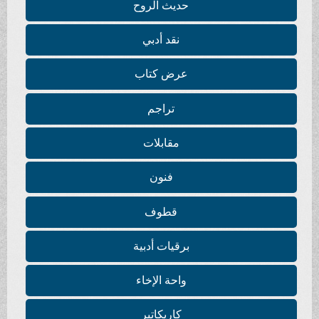
حديث الروح
نقد أدبي
عرض كتاب
تراجم
مقابلات
فنون
قطوف
برقيات أدبية
واحة الإخاء
كاريكاتير