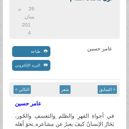
.
26
ني
سان
201
4
عامر حسين
طباعة
البريد الإلكتروني
< السابق
شعر
التالي >
عامر حسين
في أجواءِ القهرِ والظلم ِوالتعسفِ والجّور،
يَحَارُ الإنسانُ كيفَ يعبرُ عن مشاعره ِنحوَ أهله