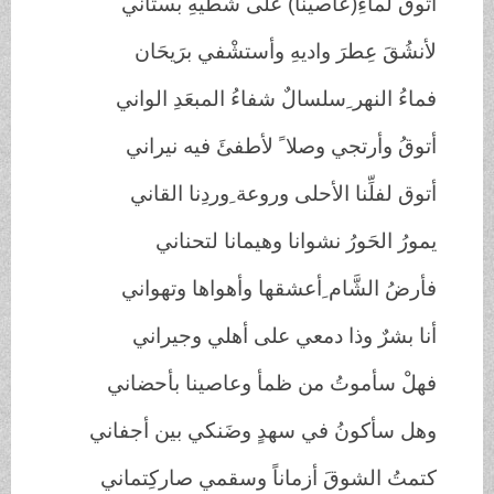
أتوقُ لماءِ(عاصينا) على شطيهِ بستاني
لأنشُقَ عِطرَ واديهِ وأستشْفي برَيحَان
فماءُ النهر ِسلسالٌ شفاءُ المبعَدِ الواني
أتوقُ وأرتجي وصلا ً لأطفئَ فيه نيراني
أتوق لفلِّنا الأحلى وروعة ِوردِنا القاني
يمورُ الحَورُ نشوانا وهيمانا لتحناني
فأرضُ الشَّام ِأعشقها وأهواها وتهواني
أنا بشرٌ وذا دمعي على أهلي وجيراني
فهلْ سأموتُ من ظمأ وعاصينا بأحضاني
وهل سأكونُ في سهدٍ وضَنكي بين أجفاني
كتمتُ الشوقَ أزماناً وسقمي صاركِتماني