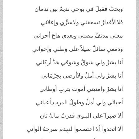
وبحتُ فقيلَ في بوحي نديمٌ بين ندمان
فلاالأقدارُ تسعفني ولاسرِّي وإعلاني
معنى مدنفٌ مضنى وبعدي هاجَ أحزاني
ودمعي سائلٌ سيلاً على وطني وإخواني
أنا بشرٌ ولي شوقٌ وشوقي هدَّ أركاني
أنا بشرٌ ولي أملٌ ولاأرضى بحِرْمَاني
أنا بشرٌ وأمنيتي أموت بتربِ أوطاني
أحبائي ولي أملٌ وطولُ الدرب ِأعياني
ألا صبرا ًعلى البلوى فدربٌ مالهُ ثان
ألا اتحدوا ألا اعتصموا لنهدم صرحهُ الواني