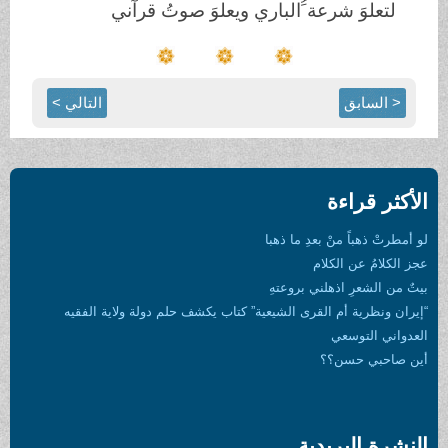
لتعلوَ شرعة َُالباري ويعلوَ صوتُ قرآني
< السابق
التالي >
الأكثر قراءة
لو أمطرتْ ذهباً منْ بعدِ ما ذهبا
عجز الكلامُ عن الكلام
بيتٌ من الشعرِ اذهلني بروعتهِ
“إيران ونظرية أم القرى الشيعية” كتاب يكشف حلم دولة ولاية الفقيه
العدواني التوسعي
أين صاحبي حسن؟؟
النشرة البريدية