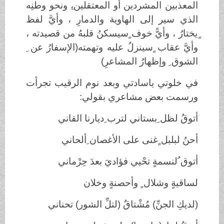
المعذبين المشردين أو المعتقلين،ِ ونحو وطنِه
الذي سير إلى الهاوية والدمارِ ، وأيَّ لفظ
ٍيختارُ ، وأيًّ خوف ٍسيسكنُ قلبهُ من قصيدته ،
وأيَّ عقاب ٍسينزلُ عليه وتهمته(الإسفارُ عن ِ
الشوق ِ وإظهارُ المشاعرِ)
في خلوتي ياسادتي وبعد نوم الرقيب تجرأت
ورسمت بعض مشاعري بقولي:
أتوقُ لظل ِبستاني لترب ِديارنا القاني
أحنُ لبلبل ٍغنى على الأغصان ِألحاني
أتوق ُلنسمةٍ تحْيي فؤاديَ بعدَ حِرْماني
لساقيةٍ وشلال ٍ وأحصنةٍ وخلان
(لديكِ الجنِّ) مُشْتاقٌ (لتلِّ الشور) تحناني