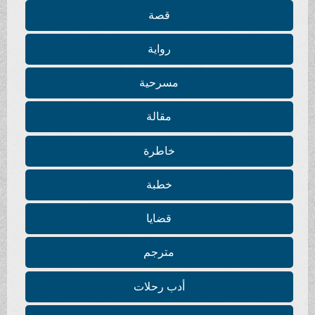
قصة
رواية
مسرحية
مقالة
خاطرة
خطبة
قضايا
مترجم
أدب رحلات