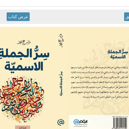
ق
عرض كتاب