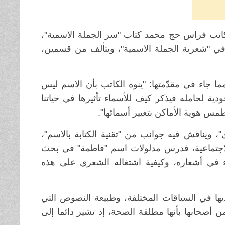
كاتب فراس حج محمد كتاب "سر الجملة الاسمية"،
ث الكتاب في "شعرية الجملة الاسمية"، ويتألف من قسمين،
ومما جاء في مقدّمتها: "ينوه الكاتب بأن الاسم ليس
جودية لحامله فيذكر كيف للأسماء تأثيرها في حياتنا
مس هوية الأماكن بتغيير أسمائها".
ويناقش فيه جوانب من "تقنية الكتابة بالاسم"،
 والاجتماعية، فدرس مدلولات اسم "فاطمة" في بحث
 في أشعاره، وكيفية اشتغاله الشعري على هذه
ديها في السياقات المختلفة، وطبيعة النصوص التي
ؤمن أصحابها بأنها مطلقة الصحة، إذ تشير دائما إلى