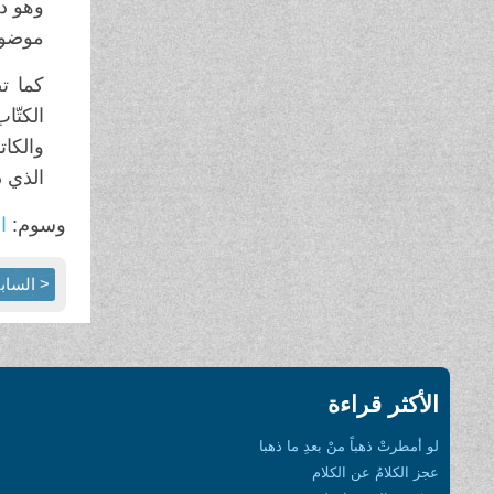
موضوعه
كما ت
الذي د
وسوم:
ال
< الساب
الأكثر قراءة
لو أمطرتْ ذهباً منْ بعدِ ما ذهبا
عجز الكلامُ عن الكلام