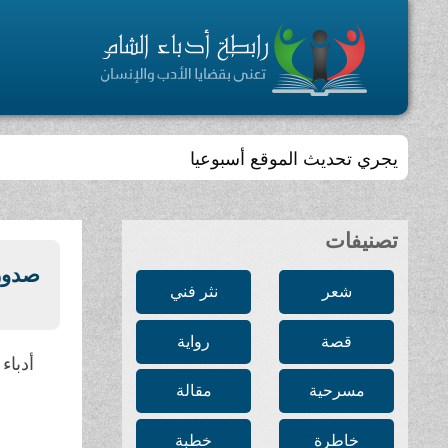
يجري تحديث الموقع أسبوعيا
تصنيفات
صدور 
شعر
نثر فني
قصة
رواية
أدباء
مسرحية
مقالة
خاطرة
خطبة