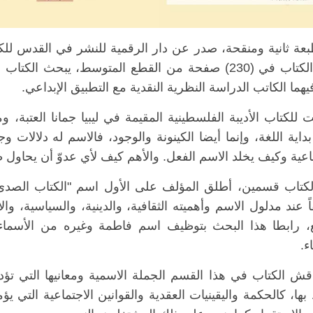
عة ثانية ومنقحة، صدر عن دار الرقمية للنشر في القدس لل
ويقع الكتاب في (230) صفحة من القطع المتوسط، يبح
هما الكاتب الدراسة النظرية النقدية مع التطبيق الإبداعي.
 للكتاب الأديبة الفلسطينية المقيمة في ليبيا جمانا العتبة، 
اية اللغة، وإنما أيضا الكينونة والوجود، فالاسم له دلالات و
اعية وكيف يخلد الاسم الفعل. والأهم كيف لأي عدوّ أن يحاول ط
كتاب قسمين، أطلق المؤلف على الأول اسم "الكتاب الصدى"، 
ً عند مدلول الاسم وأهميته الثقافية، والدينية، والسياسية،
 رابطا هذا البحث بتوظيف اسم فاطمة وغيره من الأسماء
ء.
اقش الكتاب في هذا القسم الجملة الاسمية ومعانيها التي تؤ
بها، كالحكمة واليقينيات العقدية والقوانين الاجتماعية التي ي