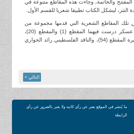
وقد ضم (101) مقطعا شعرياً، عدا المفتتح والخاتمة، وجاءت هذه المقاطع متنوعة في
 النثر، ليشكل الكتاب تطبيقا شعريا للقسم الأول.
ض تلك المقاطع الشعرية التي قدمها مجموعة من
الكتّاب العرب، فكان هناك مقالتان نقديتان للكاتبة اللبنانية مادونا عسكر درست فيهما المقطع (1) والمقطع (20)،
والكاتبة والمترجمة الفلسطينية أمينة حسين التي تناولت بمقالة قصيرة المقطع (54)، والناقد الفلسطيني رائد الحواري
التالي >
ما يُنشر في الموقع يعبر عن رأي كاتبه ولا يعبر بالضرور عن رأي
الرابطة