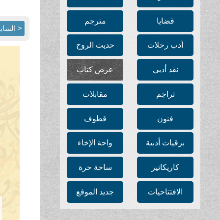
قضايا
مترجم
< الساب
أدب رحلات
حديث الروح
نقد أدبي
عرض كتاب
تراجم
مقابلات
فنون
قطوف
برقيات أدبية
واحة الإخاء
كاريكاتير
ساحة حرة
الافتتاحيات
جديد الموقع