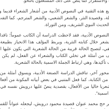
 والاستقرار كما ينص على ذلك المشتغلون بالنحو.
بع هذه التقنية في النصوص الأدبية من أشعار الشعراء قديما 
لة، وقصيدة النثر، والشعر الشعبي، والشعر المترجم، كما التف
لحديث النبوي الشريف، ومن التوراة.
لنصوص الأدبية، فقد لاحظت الدراسة أن الكاتب عموماً؛ ناقدا كا
عر خلال كتابته النثرية، ويربط المؤلف هذا الانحياز بطبيعة
ي، لتصبح الحالة قريبة من الحالة الشعرية التي يكون عليها ا
ف من أمثلة في تخلي الكتاب والشعراء عن الفعل، لم يكن قصدي
 تأكيدها، وهي ارتباط الجملة الاسمية بالحالة الشعرية.
حور آخر، تناقش الدراسة الصنعة الأدبية، ويسوق أمثلة من 
من الكتابة، كما فعل المتنبي في بعض أبياته المكونة من أف
عريا خاليا من الأفعال، بقصدية ينصّ عليها درويش نفسه في 
اسمية".
ر حج محمد عنوان قصيدة محمود درويش، ليجعله عنواناً للقسم