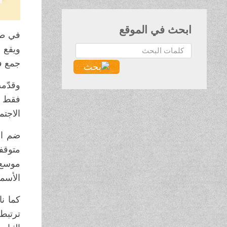
ابحث في الموقع
في طب
البحث...
جمع في
وقدّمت
فقط بد
الاجتم
ضم ال
متوقفا
موسع،
الأسما
كما ن
ترتبط 