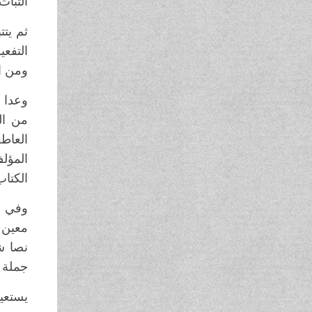
الثبات
ثم يتت
التفعي
ومن ا
وعدا ا
من الش
العاطف
المؤل
الكتاب
وفي م
معين 
نصا ش
جملة 
يستعي