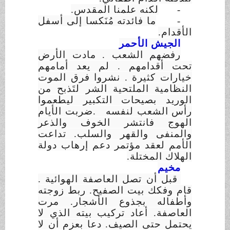
-
لكنه علمنا المقدس.
-
ما فائدته مُنَكسا إلى أسفل
الأقدام.
الجيش الأحمر
رفضهم الشعب . مادت الأرض
تحت أقدامهم . لم يعد أمامهم
خيارات كثيرة . نشروا فرق الموت
النظامية الملتحية الشر لتَذبح من
الوريد بصيحات التكبير ليطعموا
رأس الشعب لنفسه .ضربت الأيام
الهوج فانتشر الخوف والذعر
والمنفى والقهر والسلب. تداعت
الأمم لعقد مؤتمر دعم إرهاب دولة
الهلاك المختلة.
مخيم
قبل أن تصل العاصفة الهوائية .
قام وفكك بيت الصفيح. ربط زوجته
وأطفال
ه
بجذوع الأشجار. مرت
العاصفة. أعاد تركيب بيته الذي لا
يحتمل حتى الصيف. دعا بعزم أن لا