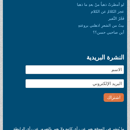
لو أمطرتْ ذهباً منْ بعدِ ما ذهبا
عجز الكلامُ عن الكلام
فَجْرُ النَّفير
بيتٌ من الشعرِ اذهلني بروعتهِ
أين صاحبي حسن؟؟
النشرة البريدية
ما يُنشر في الموقع يعبر عن رأي كاتبه ولا يعبر بالضرور عن رأي الرابطة