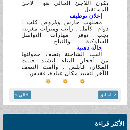
يكون اللاجئ الحالي هو لاجئ
المستقبل.
إعلان توظيف
مطلوب حارس ومُروض كلب .
دوام كامل . راتب وميزات مغرية.
يجب توفر مهارات التواصل
السلوكية ....... والنباح
حالة ذهنية
ألقت الشاحنة بنصف حمولتها
من أحجار البناء لتشيد خبيث
المكان، فأبلس . وألقت النصف
الآخر لتشيد مكان عبادة، فقدس .
< السابق
التالي >
الأكثر قراءة