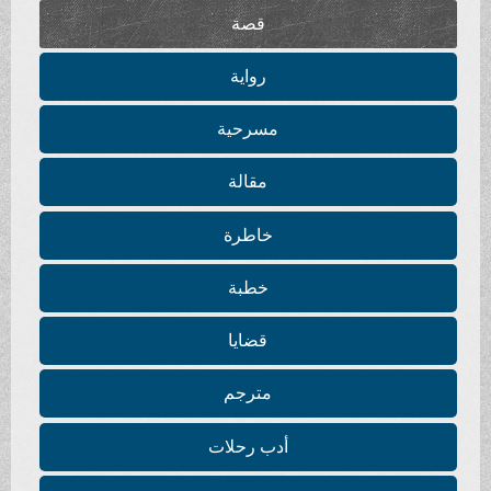
قصة
رواية
مسرحية
مقالة
خاطرة
خطبة
قضايا
مترجم
أدب رحلات