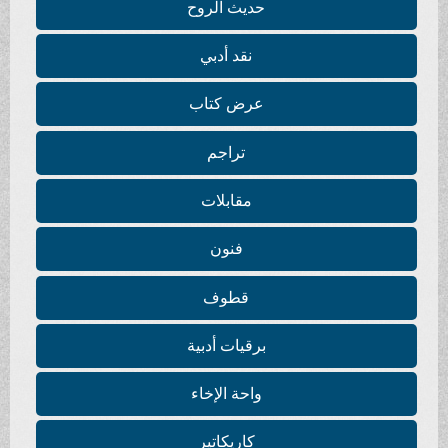
حديث الروح
نقد أدبي
عرض كتاب
تراجم
مقابلات
فنون
قطوف
برقيات أدبية
واحة الإخاء
كاريكاتير