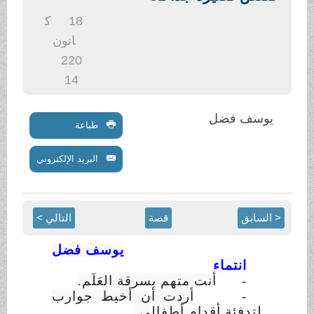
.
18
ك
انون
2
20
14
يوسف فضل
طباعة
البريد الإلكتروني
< السابق
قصة
التالي >
يوسف فضل
انتماء
-
أنت متهم بسرقة العَلَم.
-
أردت أن أخيط جوارب
لتدفئة أقدام أطفالي.