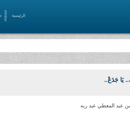
الرئيسية
ت
.. يَا جَدَعْ..
 عبد المعطي عبد ربه