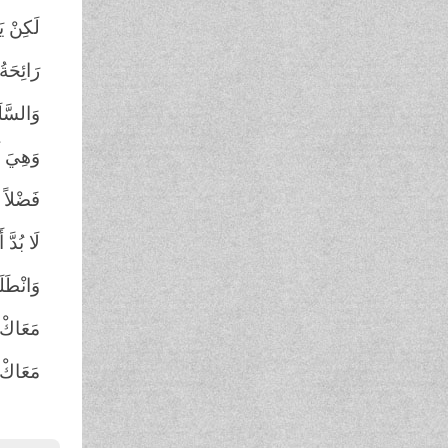
لَكِنْ يَ
رَائِحَةُ
وَالسَّل
وَهِيَ أَ
فَضْلاً ع
لَا بُدَّ
وَانْطَلَ
مَعَاكْ 
مَعَاكْ 