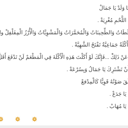
ا وَلَدْ يَا جَمَالْ
 اللَّحْمِ مُغْرِيَةْ .
َطَاتُ وَالطِّحِينَاتُ وَالْمُحَمَّرَاتُ وَالْمَشْوِيَّاتُ وَالْأُرْزُ الْمِفَلْفِلْ وال
كْلَةٌ جَمَاعِيَّةٌ تَفْتَحُ الشَّهِيَّةْ .
َنْ ذَلِكْْ ...فَإِنَّكَ لَوْ أَكَلْتَ هَذِهِ الْأَكْلَةَ فِي الْمَطْعَمْ لَنْ تَدْفَعَ أَقَلّ
 أَنْ تَشْتَرِكَ يَا جَمَالُ وَبِسُرْعَةْ .
قَ صَوْتُهُ قَوِيًّا كَالْمِدْفعْ
يَا جَدَعْ .
يَا مُهَابْ .