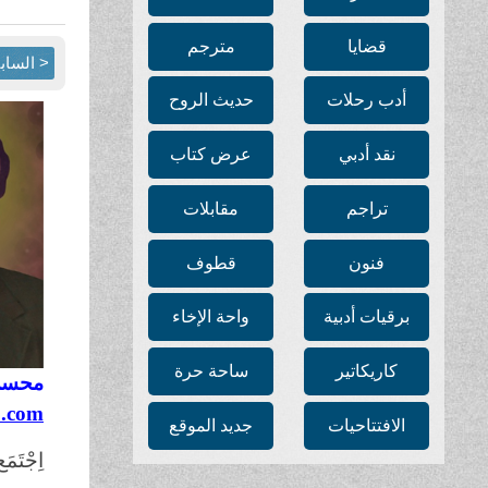
قضايا
مترجم
< الساب
أدب رحلات
حديث الروح
نقد أدبي
عرض كتاب
تراجم
مقابلات
فنون
قطوف
برقيات أدبية
واحة الإخاء
كاريكاتير
ساحة حرة
محسن 
.com
الافتتاحيات
جديد الموقع
اِجْتَمَ