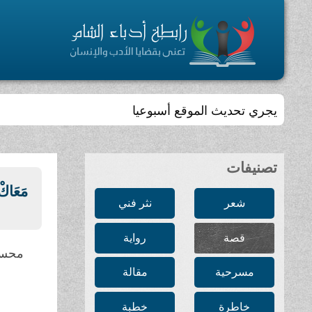
يجري تحديث الموقع أسبوعيا
تصنيفات
مَعَاكْ
شعر
نثر فني
قصة
رواية
محسن
مسرحية
مقالة
خاطرة
خطبة