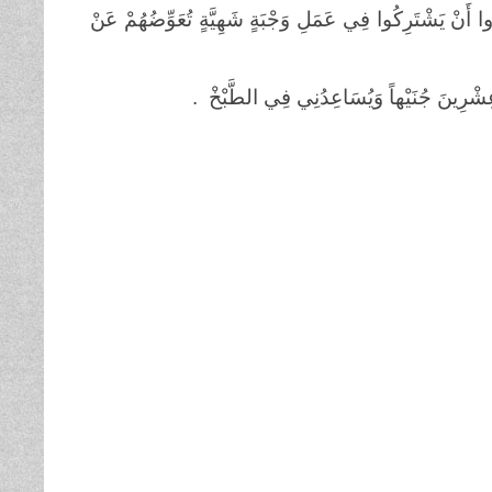
وا أَنْ يَشْتَرِكُوا فِي عَمَلِ وَجْبَةٍ شَهِيَّةٍ تُعَوِّضُهُمْ عَنْ
َ عِشْرِينَ جُنَيْهاً وَيُسَاعِدُنِي فِي الطَّبْخْ .