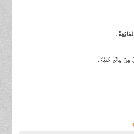
ْفَاكِهَةْ .
َ مِنْ مِائَةِ جُنَيْهْ .