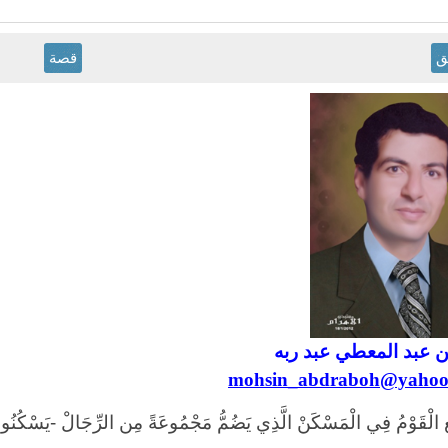
ق
قصة
عبد المعطي عبد ربه
mohsin_abdraboh@yahoo
ع الْقَوْمُ فِي الْمَسْكَنْ الَّذِي يَضُمُّ مَجْمُوعَةً مِن الرِّجَالْ -يَسْكُنُونَ 