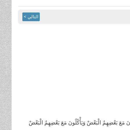
التالي >
مَعَ بَعْضِهِمُ الْبَعْضْ وَيَأْكُلُونَ مَعَ بَعْضِهِمُ الْبَعْضْ