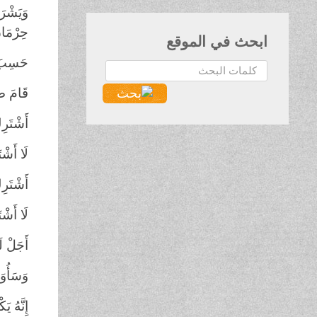
وَيَشْرَ
حِرْمَانِ
ابحث في الموقع
حَسِبَ ا
البحث...
قَامَ صِ
أَشْتَرِ
لَا أَشْت
أَشْتَرِ
لَا أَشْت
أَجَلْ ل
وَسَأُوَفّ
إِنَّهُ ي