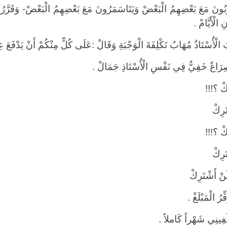
بُونَ مَعَ بَعْضِهِمُ الْبَعْضْ وَيَتَاسَمَرُونَ مَعَ بَعْضِهِمُ الْبَعْضْ- وَقَرَّرُ
 الْأَيَّامْ .
لْأُسْتَاذُ مُهَابُ تَكْلِفَةَ الْوَجْبَةِ وَقَالْ :عَلَى كُلٍّ مِنْكُمْ أَنْ يَدْفَع
رَاعٌ خَفِيٌّ فِي نَفْسِ الْأُسْتَاذِ جَمَالْ .
كْ ؟!!!
َرِكْ
كْ ؟!!!
َرِكْ
َنْ أَشْتَرِكْ
ِرُ الْمَبْلَغْ .
َكْفِينِي شَهْراً كَاملاً .