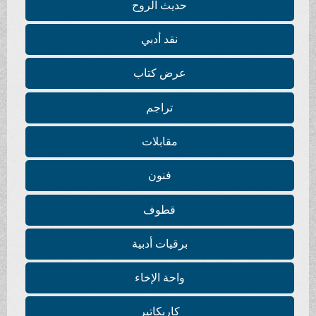
حديث الروح
نقد أدبي
عرض كتاب
تراجم
مقابلات
فنون
قطوف
برقيات أدبية
واحة الإخاء
كاريكاتير