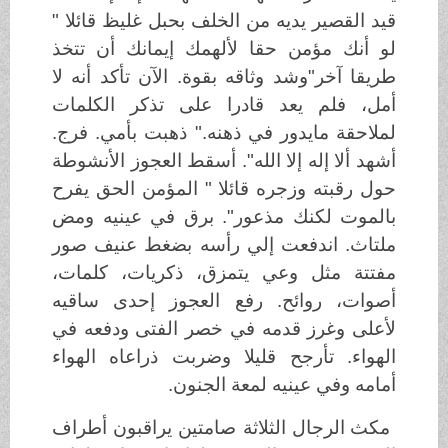
قيد القصير يديه من الخلف بحبل غليظ قائلا "
لو أنك مؤمن حقا لألهمك إيمانك أن تتخذ
طريقا آخر"وشد وثاقه بقوة. الآن تأكد أنه لا
أمل، فلم يعد قادرا على تذكر الكلمات
لملاحقة مايدور في ذهنه." ذهبت بأمي. فرج.
أشهد ألا إله إلا الله". أسقط العجوز الأنشوطة
حول رقبته وزجره قائلا " المؤمن الحق يفرح
بالموت لكنك مذعور". برق في عينيه ومض
ملتاث. اندفعت إلي رأسه بضغط عنيف صور
مفتتة مثل وعي يتمزق، ذكريات، كلمات،
أصوات، روائح. رفع العجوز إحدى ساقيه
لأعلى وغرز قدمه في خصر الفتى ودفعه في
الهواء. تأرجح قليلا وضربت ذراعاه الهواء
أمامه وفي عينيه لمعة الجنون.
مكث الرجال الثلاثة صامتين يراقبون أطراف