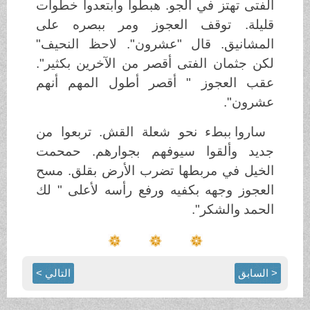
الفتى تهتز في الجو. هبطوا وابتعدوا خطوات
قليلة. توقف العجوز ومر ببصره على
المشانيق. قال "عشرون". لاحظ النحيف"
لكن جثمان الفتى أقصر من الآخرين بكثير".
عقب العجوز " أقصر أطول المهم أنهم
عشرون".
ساروا ببطء نحو شعلة القش. تربعوا من
جديد وألقوا سيوفهم بجوارهم. حمحمت
الخيل في مربطها تضرب الأرض بقلق. مسح
العجوز وجهه بكفيه ورفع رأسه لأعلى " لك
الحمد والشكر".
< السابق
التالي >