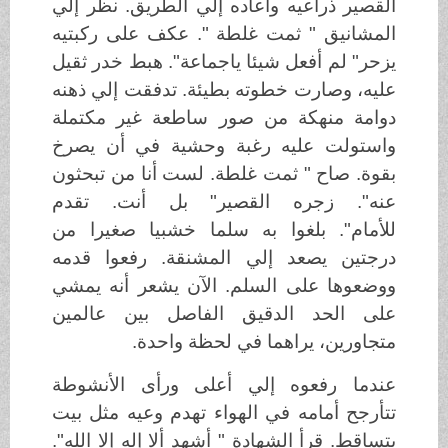
القصير ذراعيه وأعاده إلي الطريق. نظر إلي
المشانيق " ثمت غلطة ". عكف على ركبتيه
يزحر" لم أفعل شيئا ياجماعة". هبط خدر ثقيل
عليه، وصارت خطوته بطيئة. تدفقت إلي ذهنه
دوامة منهكة من صور ساطعة غير مكتملة
واستولت عليه رغبة وحشية في أن يصرخ
بقوة. صاح " ثمت غلطة. لست أنا من تبحثون
عنه". زجره القصير" بل أنت. تقدم
للأمام". بلغوا به سلما خشبيا صغيرا من
درجتين يصعد إلي المشنقة. رفعوا قدمه
ووضعوها على السلم. الآن يشعر أنه يمشي
على الحد الدقيق الفاصل بين عالمين
متجاورين، يراهما في لحظة واحدة.
عندما رفعوه إلي أعلى ورأى الأنشوطة
تتأرجح أمامه في الهواء تهدم وعيه مثل بيت
يتساقط. قرأ الشهادة " أشهد ألا إله إلا الله".