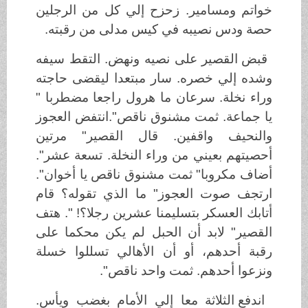
خواتم ومسامير. زحزح إلي كل من الرجلين
حصة ودس نصيبه في كيس مدلى من رقبته.
قبض القصير على نصيه ونهض. التقط سيفه
وشده إلي خصره. سار مبتعدا ليقضى حاجته
وراء نخلة. سرعان ما هرول راجعا مضطربا "
يا جماعة. ثمت مشنوق ناقص".انتفض العجوز
والنحيف واقفين. قال القصير" مرتين
أحصيتهم بعيني من وراء النخلة. تسعة عشر".
أضاف مكروبا" ثمت مشنوق ناقص يا أخوان".
ارتجف صوت العجوز" ما الذي تقوله؟ قام
أتابك العسكر بتسليمنا عشرين رجلا؟! ". هتف
القصير" لابد أن الحبل لم يكن محكما على
رقبة أحدهم، أو أن الأهالي تسللوا خسلة
ونزعوا أحدهم. ثمت واحد ناقص".
اندفع الثلاثة معا إلي الأمام بغضب ويأس.