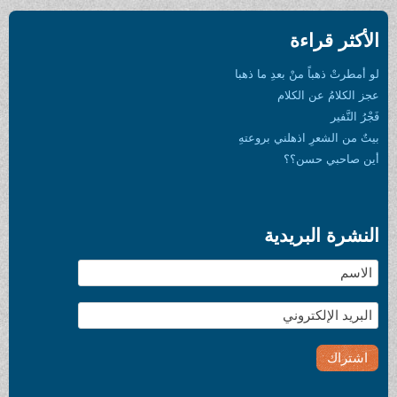
الأكثر قراءة
لو أمطرتْ ذهباً منْ بعدِ ما ذهبا
عجز الكلامُ عن الكلام
فَجْرُ النَّفير
بيتٌ من الشعرِ اذهلني بروعتهِ
أين صاحبي حسن؟؟
النشرة البريدية