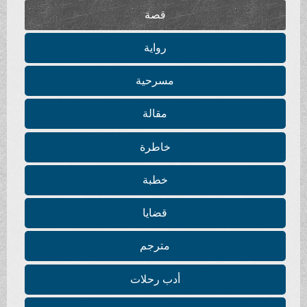
قصة
رواية
مسرحية
مقالة
خاطرة
خطبة
قضايا
مترجم
أدب رحلات