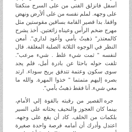
أسفل فانزلق الفتى من على السرج منكفئا
على وجهه. لملم نفسه من على ألأرض ونهض
واقفا. بدا قصير القامة بساقين مقوستين مثل
مهرج ضخم الرأس وعيناه زائغتين. أخذ يشرح
كالمعتذر" ذهبتُ بأمي وأعود لداري". أمعن
النظر في الوجوه الثلاثة الصلبة المغلقة. قال
لنفسه " ثمت شيء غلط . شيء مرعب".
تلفت حوله باحثا عن بادرة أمل، فلم يجد
سوى سكون وعتمة تتدفق بريح سوداء. ارتد
بصره إليهم متمتما " خذوا المهرة. والله ما
معي شيء. أنا فقط ذهبتُ بأمي".
جره القصير من رقبته بالقوة إلي الأمام،
بينما كان العجوز والنحيف يحثانه على السير
بلكمات من الخلف. كاد أن يقع على وجهه.
اعتدل وأدرك أن أمامه فرصة واحدة صغيرة