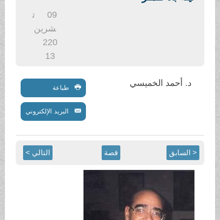
.
09
ت
شرين
2
20
13
د. أحمد الخميسي
طباعة
البريد الإلكتروني
< السابق
قصة
التالي >