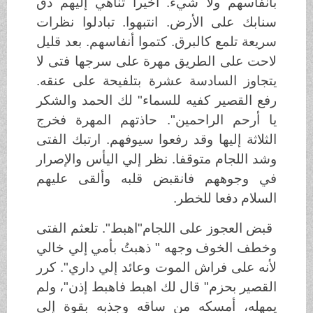
بأنفاسهم ولا شيء. أخيرا تناهي إليهم دق
سنابك على الأرض. انتبهوا. تبادلوا نظرات
سريعة تلمع كالبرق. كتموا أنفاسهم. بعد قليل
لاحت على الطريق مهرة على سرجها فتى لا
يتجاوز السادسة عشرة بتلفيحة على عنقه.
رفع القصير كفيه للسماء" لك الحمد والشكر
يا أرحم الراحمين". حاذتهم المهرة فخرج
الثلاثة إليها وقد رفعوا سيوفهم. ارتبك الفتى
وشد اللجام متوقفا. نظر إلي اليأس والإصرار
في وجوههم فانقبض قلبه وألقى عليهم
السلام دفعا للخطر.
قبض العجوز على اللجام"اهبط". تلعثم الفتى
وخطف الخوف وجهه " ذهبتُ بأمي إلي خالي
لأنه على فراش الموت وعائد إلي داري". كرر
القصير بحزم" قال لك اهبط فاهبط إذن"، ولم
يمهله، أمسكه من ساقه وجذبه بقوة إلي