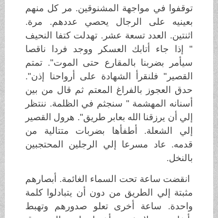
توقفوا في مواجهة المشنوقين. مر كل منهم
بعينيه على الرجال يحصي عددهم. مرة.
اثنتين. العدد تسعة عشر. تهدلت كتفا النحيف
" إذا جاء أتابك العسكر ووجد فردا ناقصا
سيأمر بضربنا بالمقارع حتى الموت". تمتم
القصير" فلنقرأ الشهادة على أرواحنا إذن".
حدق العجوز بالفراغ المعتم ثم قال من بين
أسنانه المهشمة " سنجثم في الظلمة. ننتظر
إلي أن يرزقنا الله بعابر طريق". هرول القصير
إلي الشعلة. أطفأها بضربات متتالية من
قدمه. عاد مسرعا إلي الرجلين المحتجبين
بالنخل.
انقضت ساعة تحت السماء الغائمة. أبصارهم
مثبتة إلي الطريق من دون أن يتبادلوا كلمة
واحدة. ساعة أخرى تعلو صدورهم وتهبط