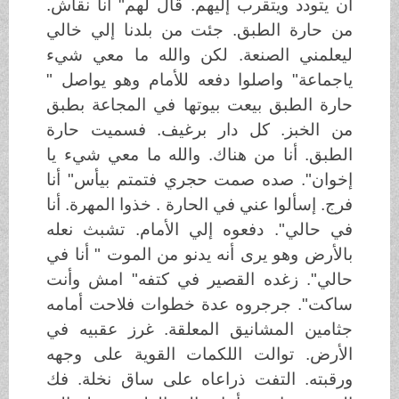
أن يتودد ويتقرب إليهم. قال لهم" أنا نقاش.
من حارة الطبق. جئت من بلدنا إلي خالي
ليعلمني الصنعة. لكن والله ما معي شيء
ياجماعة" واصلوا دفعه للأمام وهو يواصل "
حارة الطبق بيعت بيوتها في المجاعة بطبق
من الخبز. كل دار برغيف. فسميت حارة
الطبق. أنا من هناك. والله ما معي شيء يا
إخوان". صده صمت حجري فتمتم بيأس" أنا
فرج. إسألوا عني في الحارة . خذوا المهرة. أنا
في حالي". دفعوه إلي الأمام. تشبث نعله
بالأرض وهو يرى أنه يدنو من الموت " أنا في
حالي". زغده القصير في كتفه" امش وأنت
ساكت". جرجروه عدة خطوات فلاحت أمامه
جثامين المشانيق المعلقة. غرز عقبيه في
الأرض. توالت اللكمات القوية على وجهه
ورقبته. التفت ذراعاه على ساق نخلة. فك