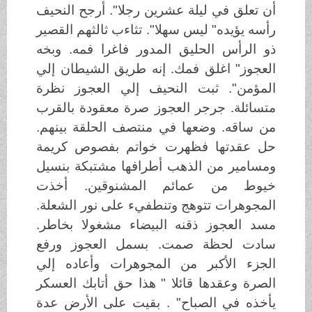
أن تعلق في ليلة عشرين رجلا". أرجح النحيف
رأسه يؤيده" ليس سهلا". تثاءب ثالثهم القصير
ذو الرأس الحليق المدور فاغرا فمه. وبخه
العجوز" اغلق فمك. إنه طريق الشيطان إلي
المؤمن". ثبت النحيف إلي العجوز نظرة
متسائلة. جرجر العجوز صرة معقودة بالقرب
من ساقه. وضعها في منتصف الحلقة بينهم.
حل عقدتها فظهرت خواتم بفصوص كريمة
ومسامير من الذهب أطرافها مشتبكة بنسيل
خيوط من عمائم المشنوقين. أخذت
المجوهرات تتوهج وتنطفيء على نور الشعلة.
مسد العجوز ذقنه البيضاء مشغولا بخاطر.
سادت لحظة صمت. بسمل العجوز ورفع
الجزء الأكبر من المجوهرات وأعاده إلي
الصرة وعقدها قائلا " هذا حق أتابك العسكر
يأخذه في الصباح" . بقيت على الأرض عدة