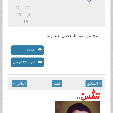
.
21
آذ
ار
20
15
محسن عبد المعطي عبد ربه
طباعة
البريد الإلكتروني
< السابق
قصة
التالي >
تَنَفُّسْ..