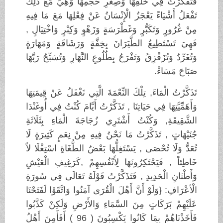
فَتَفَكَّرْتُ فِي خَلْقِهَا وَصِغَرِ حَجْمِهَا وَهِيَ مَعَ ذَلِكَ
تَفْعَلُ أَشْيَاءً يَعْجَزُ الْإِنْسَانُ عَنْ فِعْلِهَا مَعَ مَا فِيهِ
مِنْ غُرُورٍ وَتَكَبُّرٍ وَغَطْرَسَةٍ وَزَهْوٍ وَكِبْرٍ وَاخْتِيَالٍ ,
فَهِيَ تَسْتَطِيعُ الطَّيَرَانَ بِخِفَّةٍ وَرَشَاقَةٍ وَمَهَارَةٍ
وَتُغَرِّدُ وَتُزَقْزِقُ وَتَفْرَحُ بِطُلُوعِ النَّهَارِ وَتُسَبِّحُ رَبَّهَا
صَبَاحَ مَسَاءْ.
تَذَكَّرْتُ الْمَاءَ, تِلْكَ النِّعْمَةَ الَّتِي نَغْفَلُ عَنْ قِيمَتِهَا
وَأَهَمِّيَّتِهَا فِي حَيَاتِنَا , تَذَكَّرْتُ أَيَّامَ كُنْتُ فِي أُوغَنْدَا
الشَّقِيقَةِ, وَكُنْتُ أَشْتَرِي زُجَاجَةَ الْمَاءِ بِثَلَاثَةِ
جُنَيْهَاتٍ , تَذَكَّرْتُ مَا نَحْنُ فِيهِ مِنْ نِعَمٍ كَثِيرَةٍ لَا
تُعَدُّ وَلَا تُحْصَى , يَسْتَغِلُّهَا بَعْضُ الطُّغَاةِ اسْتِغْلَا لاً
خَاطِئاً , فَيَحْتَكِرُونَهَا لِأَنْفُسِهِمْ ,كَرَغِيفِ الْعَيْشِ
وَََََََََأَطْنَانِ الْحَدِيدِ , فَتَذَكَّرْتُ قَوْلَهُ تَعَالَى فِي سُورَةِ
الْأعْرَافِ: {وَلَوْ
أَنَّ أَهْلَ الْقُرَى آمَنُوا وَاتَّقَوْا لَفَتَحْنَا
عَلَيْهِمْ بَرَكَاتٍ مِنَ
السَّمَاءِ وَالأَرْضِ وَلَكِنْ كَذَّبُوا
فَأَخَذْنَاهُمْ بِمَا كَانُوا
يَكْسِبُونَ
( 96 )
أَفَأَمِنَ أَهْلُ