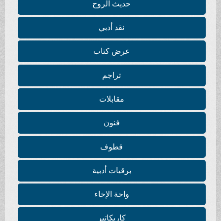
حديث الروح
نقد أدبي
عرض كتاب
تراجم
مقابلات
فنون
قطوف
برقيات أدبية
واحة الإخاء
كاريكاتير