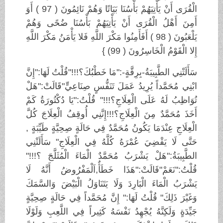
الْقُرَى
أَنْ يَأْتِيَهُمْ بَأْسُنَا بَيَاتًا وَهُمْ نَائِمُونَ
( 97 )
أَوَ
أَمِنَ أَهْلُ الْقُرَى
أَنْ يَأْتِيَهُمْ بَأْسُنَا ضُحًى وَهُمْ
يَلْعَبُونَ
( 98 )
أَفَأَمِنُوا مَكْرَ
اللَّهِ فَلا يَأْمَنُ مَكْرَ اللَّهِ
إِلا الْقَوْمُ الْخَاسِرُونَ
(99 )
}
سَأَلَتْنِي الطَّبِيبَةُ-بِرِقَّةٍ-:"مَا خَطْبُكَ؟!!!"قُلْتُ لَهَا:"إِنَّ
ابْنِي مُحَمَّداً يُرِيدُ عَمَلَ تَنَفُّسٍ صِنَاعِيٍّ"قَالَتْ:"هَلْ
تُوَاظِبُ لَهُ عَلَى الْعِلَاجِ؟!!!" قُلْتُ:"يَا دُكْتُورَةُ كَمْ
أَخَذَ مُحَمَّدٌ مِنَ الْعِلَاجِ؟!!!إِنَّنِي أُوقِفُ الْعِلَاجَ كُلَّ
الْعِلَاجِ عِنْدَمَا يَكُونُ مُحَمَّدٌ فِي حَالَةٍ صِحِيَّةٍ طَيِّبَةٍ ,
حَتَّى لَا يَقْضِيَ عُمْرَهُ كُلَّهُ فِي الْعِلَاجِ" سَأَلَتْنِي
الطَّبِيبَةُ:"هَلْ يَشْرَبُ مُحَمَّدٌ الْمَاءَ الْمُثَلَّجَ ؟!!!"
قُلْتُ:"نَعَمْ"قَالَتْ:"هَذَا خَطَأٌ,اَلْمَفْرُوضُ أَنَّهُ لَا
يَشْرَبُ الْمَاءَ الْبَارِدَ وَلَا يَتَنَاوَلُ الْبَيْضَ وَالسَّمَكَ
وَغَيْرَ ذَلِكَ" قُلْتُ لَهَا:" إِنَّ مُحَمَّداً فِي حَالَةٍ صِحِيَّةٍ
جَيِّدَةٍ وَلَكِنَّهُ يُجْهِدُ نَفْسَهُ كَثِيراً فِي اللَّعِبِ وَلَوْلَا