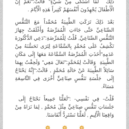
ذَلِكَ لَمَا اشْتَكَى مِنْ شَيْءٍ" قَالَتْ:"نَعَمْ إِنَّ
الْأَطْفَالَ يُجْهِدُونَ أَنْفُسَهُمْ كَثِيراً هَذِهِ الْأَيَّامَ .
بَعْدَ ذَلِكَ تَرَكَتِ الطَّبِيبَةُ مُحَمَّداً مَعَ التَّنَفُّسِ
الصِّنَاعِيِّ حَتَّى جَاءَتِ الْمُمَرِّضَةُ وَأَغْلَقَتْ جِهَازَ
التَّنَفُّسِ الصِّنَاعِيِّ, قُلْتُ لِلْمُمَرِّضَةِ:"دَعِي الدُّكْتُورَةَ
تَكْشِفُ عَلَى مُحَمَّدٍ بِالسَّمَّاعَةِ لِتَرَى تَحَسُّنَهُ مِنْ
عَدَمِهِ"أَخَذَتِ الْمُمَرِّضَةُ السَّمَّاعَةَ مَعَهَا إِلَى مَكَانِ
الطَّبِيبَةِ وَقَالَتْ لِمُحَمَّدٍ:"تَعَالَ مَعِي" وَلَحِقْتُ بِهِمَا
سَائِلاً الطَّبِيبَةَ عَنْ حَالَةِ مُحَمَّدٍ , قَالَتْ:"إِنَّهُ يَحْتَاجُ
إِلَى جَلْسَةِ تَنَفُّسٍ صِنَاعِيٍّ أُخْرَى فِي التَّاسِعَةِ
مَسَاءً.
قُلْتُ- فِي نَفْسِي- :"لَعَلَّنَا جَمِيعاً نَحْتَاجُ إِلَى
جَلَسَاتِ تَنَفُّسٍ صِنَاعِيٍّ مِثْلَ مُحَمَّدٍ , لِمَا نَرَاهُ مِنْ
وَاقِعِنَا الْأَلِيمِ , لَعَلَّنَا نَسْتَرِدُّ أَنْفَاسَنَا.