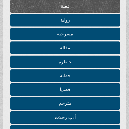
قصة
رواية
مسرحية
مقالة
خاطرة
خطبة
قضايا
مترجم
أدب رحلات