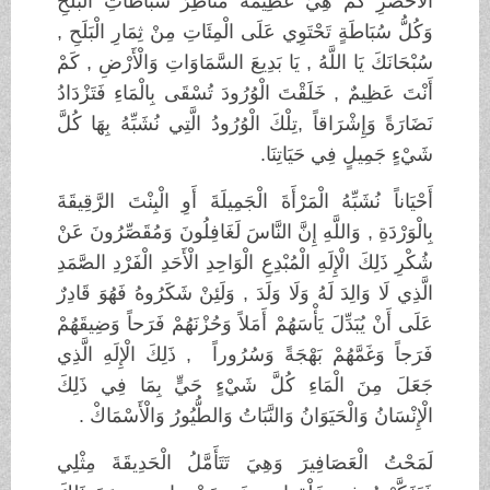
الْأَخْضَرِ كَمْ هِيَ عَظِيمَةٌ مَنَاظِرُ سُبَاطَاتِ الْبَلَحِ
وَكُلُّ سُبَاطَةٍ تَحْتَوِي عَلَى الْمِئَاتِ مِنْ ثِمَارِ الْبَلَحِ ,
سُبْحَانَكَ يَا اللَّهُ , يَا بَدِيعَ السَّمَاوَاتِ وَالْأَرْضِ , كَمْ
أَنْتَ عَظِيمٌ , خَلَقْتَ الْوُرُودَ تُسْقَى بِالْمَاءِ فَتَزْدَادُ
نَضَارَةً وَإِشْرَاقاً ,تِلْكَ الْوُرُودُ الَّتِي نُشَبِّهُ بِهَا كُلَّ
شَيْءٍ جَمِيلٍ فِي حَيَاتِنَا.
أَحْيَاناً نُشَبِّهُ الْمَرْأَةَ الْجَمِيلَةَ أَوِ الْبِنْتَ الرَّقِيقَةَ
بِالْوَرْدَةِ , وَاللَّهِ إِنَّ النَّاسَ لَغَافِلُونَ وَمُقَصِّرُونَ عَنْ
شُكْرِ ذَلِكَ الْإِلَهِ الْمُبْدِعِ الْوَاحِدِ الْأَحَدِ الْفَرْدِ الصَّمَدِ
الَّذِي لَا وَالِدَ لَهُ وَلَا وَلَدَ , وَلَئِنْ شَكَرُوهُ فَهُوَ قَادِرٌ
عَلَى أَنْ يُبَدِّلَ يَأْسَهُمْ أَمَلاً وَحُزْنَهُمْ فَرَحاً وَضِيقَهُمْ
فَرَجاً وَغَمَّهُمْ بَهْجَةً وَسُرُوراً , ذَلِكَ الْإِلَهِ الَّذِي
جَعَلَ مِنَ الْمَاءِ كُلَّ شَيْءٍ حَيٍّ بِمَا فِي ذَلِكَ
الْإِنْسَانُ وَالْحَيَوَانُ وَالنَّبَاتُ وَالطُّيُورُ وَالْأَسْمَاكْ .
لَمَحْتُ الْعَصَافِيرَ وَهِيَ تَتَأَمَّلُ الْحَدِيقَةَ مِثْلِي