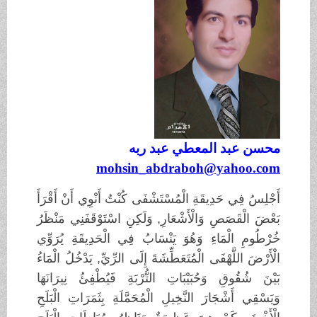
محسن عبد المعطي عبد ربه
mohsin_abdraboh@yahoo.com
أَجْلِسُ فِي حَدِيقَةِ الْمُسْتَشْفَى كُنْتُ أَنْوِي أَنْ أَقْرَأَ
بَعْضَ الْقَصَصِ وَالْأَشْعَارِ, وَلَكِنِ اسْتَوْقَفَنِي مَنْظَرُ
خُرْطُومِ الْمَاءِ وَهُوَ يَنْسَابُ فِي الْحَدِيقَةِ يُرَوِّي
الْأَرْضَ اللَّهْفَى الْمُتَعَطِّشَةَ إِلَى الرِّيِّ, يَدْخُلُ الْمَاءُ
بَيْنَ شُقُوقِ وَحُبَيْبَاتِ التُّرْبَةِ فَيُطْفِئُ نِيرَانَهَا
وَيَسْقِي أَشْجَارَ النَّخِيلِ الْمُحَمَّلَةِ بِثَمَرَاتِ الْبَلَحِ