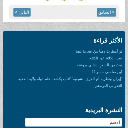
< السابق
التالي >
الأكثر قراءة
لو أمطرتْ ذهباً منْ بعدِ ما ذهبا
عجز الكلامُ عن الكلام
بيتٌ من الشعرِ اذهلني بروعتهِ
أين صاحبي حسن؟؟
“إيران ونظرية أم القرى الشيعية” كتاب يكشف حلم دولة ولاية الفقيه
العدواني التوسعي
النشرة البريدية