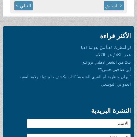
< السابق
التالي >
الأكثر قراءة
لو أمطرتْ ذهباً منْ بعدِ ما ذهبا
عجز الكلامُ عن الكلام
بيتٌ من الشعرِ اذهلني بروعتهِ
أين صاحبي حسن؟؟
“إيران ونظرية أم القرى الشيعية” كتاب يكشف حلم دولة ولاية الفقيه
العدواني التوسعي
النشرة البريدية