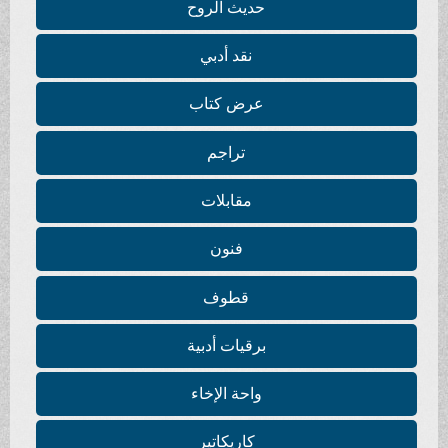
حديث الروح
نقد أدبي
عرض كتاب
تراجم
مقابلات
فنون
قطوف
برقيات أدبية
واحة الإخاء
كاريكاتير