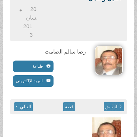
.
20
ني
سان
201
3
رضا سالم الصامت
طباعة
البريد الإلكتروني
< السابق
قصة
التالي >