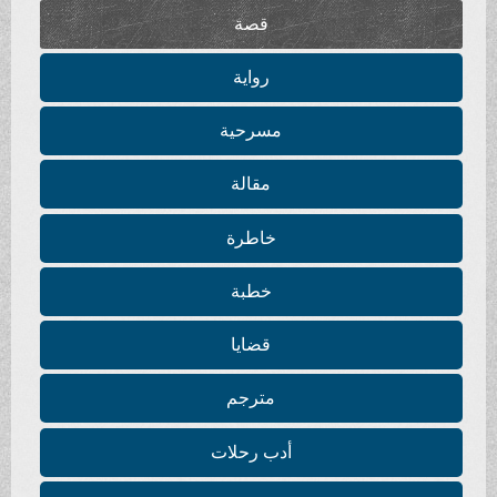
قصة
رواية
مسرحية
مقالة
خاطرة
خطبة
قضايا
مترجم
أدب رحلات