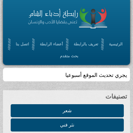
الرئيسية
تعريف بالرابطة
أعضاء الرابطة
اتصل بنا
بحث متقدم
يجري تحديث الموقع أسبوعيا
تصنيفات
شعر
نثر فني