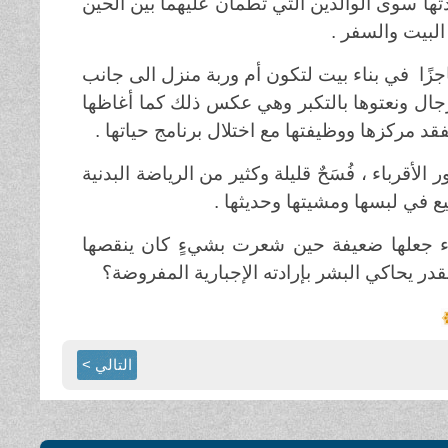
ها سوى الوالدين التي تطمأن عليهما بين الحين
البيت والسفر .
جزًا في بناء بيت لتكون أم وربة منزل الى جانب
لرجال ونعتوها بالتكبر وهي عكس ذلك كما أغاظها
د مركزها ووظيفتها مع اختلال برنامج حياتها .
 الأقرباء ، فُسَحٌ قليلة وكثير من الرياضة البدنية
ع في لبسها ومشيتها وحديثها .
مساء جعلها ضعيفة حين شعرت بشيءٍ كان ينقصها
در يحاكي البشر بإرادته الإجبارية المفروضة؟
التالي >