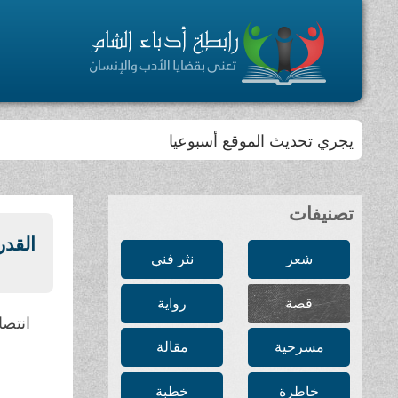
يجري تحديث الموقع أسبوعيا
تصنيفات
القدر
شعر
نثر فني
قصة
رواية
انتصا
مسرحية
مقالة
خاطرة
خطبة