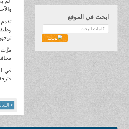
لم يك
والآخ
ابحث في الموقع
تقدم 
البحث...
وظيفت
توجهه
مرَّت 
محافظ
في ال
فترقق
< الساب