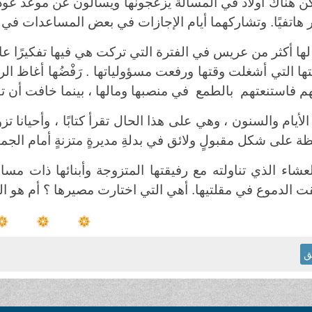
ن هناك أولاد في المسألة يزعجونها ويسألون عن موعد عودت
ر هاتفيًا. وتشاركهما أيام الإجازات في بعض المساعدات في 
لها أكثر من عريس في الفترة التي تركت هي فيها تفكيرًا عا
ها التي أشغلت وقتها ورفعت مسؤولياتها . رَفْضُها أغاظ ا
م فاستنعتهم بالطمع في منصبها ومالها ، بينما خافت أن تفق
الأيام والسنون ، وهي على هذا الحال تقرأ كتابًا ، وأحيانا تزور
ة على شكل مقبولٍ ولائق في بدلةِ مديرةٍ متزنةٍ أمام الجمي
عشاء الذي تناولته مع رفيقتها المتزوجة وأبنائها ذات 
ت الدموع في مقلتيها. أهي التي اختارت مصيرها ؟ أم هو الق
ق