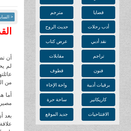
قضايا
مترجم
< الساب
أدب رحلات
حديث الروح
القد
نقد أدبي
عرض كتاب
تراجم
مقابلات
أن تص
لم يح
فنون
قطوف
عائلته
من ال
برقيات أدبية
واحة الإخاء
أما هي
كاريكاتير
ساحة حرة
مصيرهم
الافتتاحيات
جديد الموقع
بعد أ
علاقة