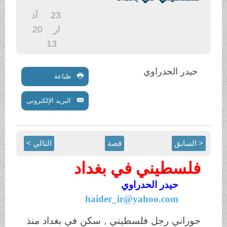
.
23
آذ
ار
20
13
حيدر الحدراوي
طباعة
البريد الإلكتروني
< السابق
قصة
التالي >
فلسطيني في بغداد
حيدر الحدراوي
haider_ir@yahoo.com
حوراني رجل فلسطيني , سكن في بغداد منذ