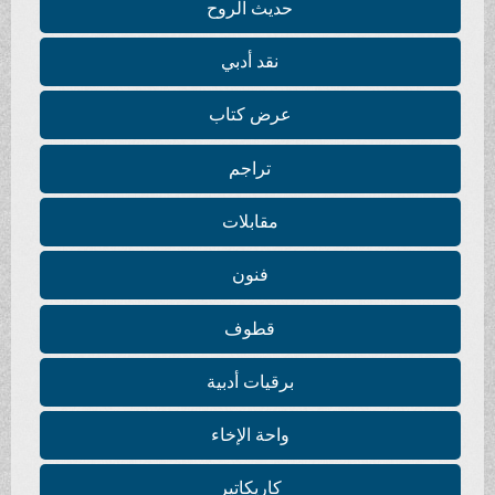
حديث الروح
نقد أدبي
عرض كتاب
تراجم
مقابلات
فنون
قطوف
برقيات أدبية
واحة الإخاء
كاريكاتير