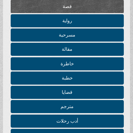
قصة
رواية
مسرحية
مقالة
خاطرة
خطبة
قضايا
مترجم
أدب رحلات