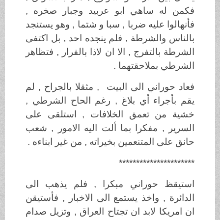
فكمن له ساهي ابو عربيد وجبار صخره ,
فأنهالوا عليه ضربا , سبا و شتما , وهو يستنجد
بالناس والشرطة , فلم ينجده احد , بل اكتفى
الشرطة بالتفرج , الا ان لاذا بالفرار , فتظاهر
الشرطي بملاحقتهما .
فعاد حوراني الى البيت , مثقلا بالجراح , لم
يقم بأجراء أي بلاغ , رغم الحاح الشرطي ,
خشية من تعمق الخلافات , استلقى على
السرير , مفكرا بما ألت اليه الامور , شعب
حانق على المتنعمين بخيراته , من غير ابناءه .
**********************
استيقظ حوراني مبكرا , فلم يذهب الى
الدائرة , واخذ يستمع الى الاخبار , فأستيقن
ان امريكا لابد ان تجتاح العراق , وتزيل صدام