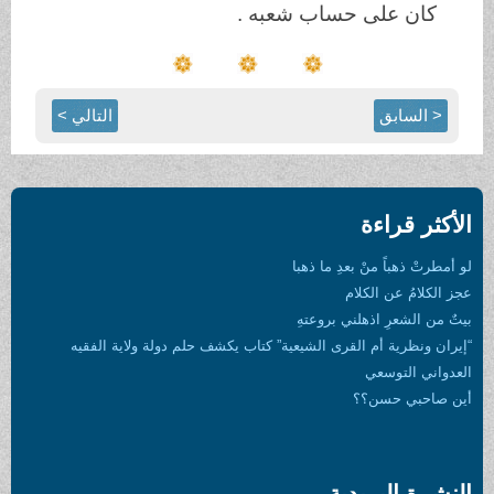
كان على حساب شعبه .
< السابق
التالي >
الأكثر قراءة
لو أمطرتْ ذهباً منْ بعدِ ما ذهبا
عجز الكلامُ عن الكلام
بيتٌ من الشعرِ اذهلني بروعتهِ
“إيران ونظرية أم القرى الشيعية” كتاب يكشف حلم دولة ولاية الفقيه
العدواني التوسعي
أين صاحبي حسن؟؟
النشرة البريدية