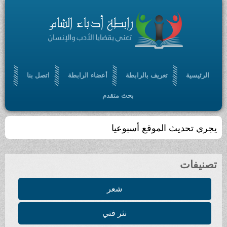
الرئيسية
تعريف بالرابطة
أعضاء الرابطة
اتصل بنا
بحث متقدم
يجري تحديث الموقع أسبوعيا
تصنيفات
شعر
نثر فني