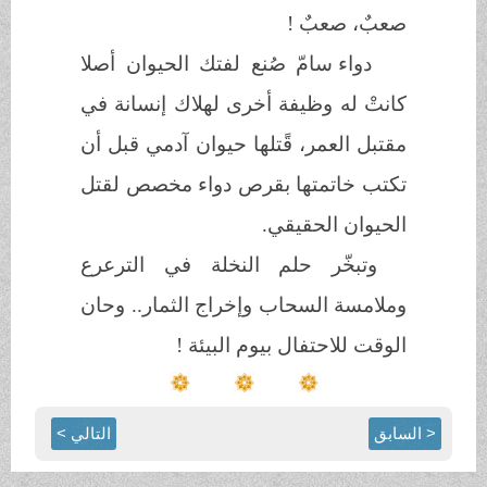
صعبٌ، صعبٌ
!
دواء سامّ صُنع لفتك الحيوان أصلا
كانتْ له وظيفة أخرى لهلاك إنسانة في
مقتبل العمر، قًتلها حيوان آدمي قبل أن
تكتب خاتمتها بقرص دواء مخصص لقتل
الحيوان الحقيقي.
وتبخّر حلم النخلة في الترعرع
وملامسة السحاب وإخراج الثمار.. وحان
الوقت للاحتفال بيوم البيئة
!
< السابق
التالي >