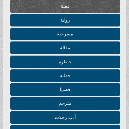
قصة
رواية
مسرحية
مقالة
خاطرة
خطبة
قضايا
مترجم
أدب رحلات