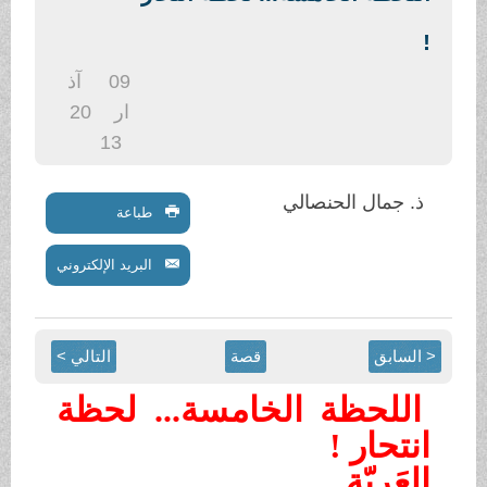
.
!
09
آذ
ار
20
13
ذ. جمال الحنصالي
طباعة
البريد الإلكتروني
< السابق
قصة
التالي >
اللحظة الخامسة... لحظة
انتحار !
العَرِيّة