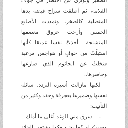
الصغير وتوارى عن الأنظار في جوف
القلامة، ثم أطلقت سراح قبضة يدها
المتصلبة كالصخر، وتمددت الأصابع
الخمس وأرخت عروق معصمها
المتشنجة... أخذتْ نفسا عميقا كأنها
استبلّتْ من خوفٍ أو هواجس مرعبة
فتخلتْ عن الجاثوم الذي صارعها
وحاصرها..
لكنها مازالت أسيرة التردد، سائلة
نفسها وضميرها بعجرفة وحقد وكثير من
التأنيب:
-
سرق مني الوغد أغلى ما أملك ..
وصرتُ له كما يحلو وكما يشتهي الجلاد