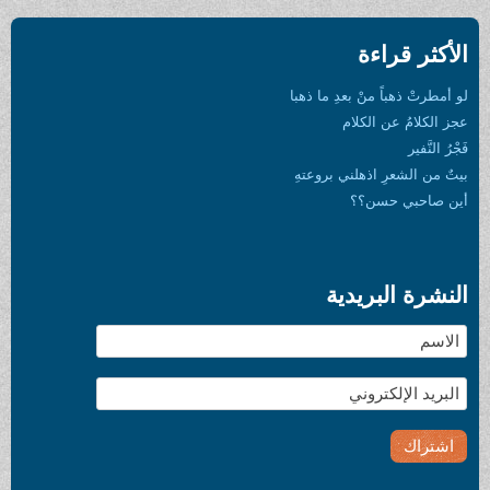
الأكثر قراءة
لو أمطرتْ ذهباً منْ بعدِ ما ذهبا
عجز الكلامُ عن الكلام
فَجْرُ النَّفير
بيتٌ من الشعرِ اذهلني بروعتهِ
أين صاحبي حسن؟؟
النشرة البريدية