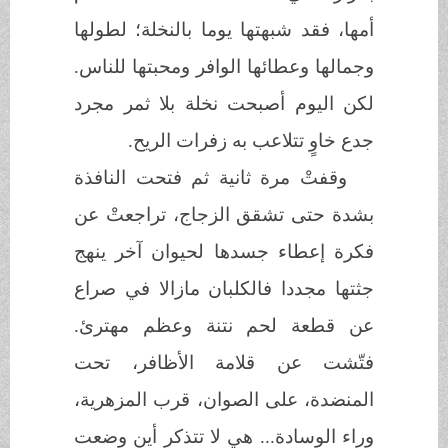
أمها، فقد شبهتها يوما بالنخلة؛ لطولها
وجمالها وعطائها الوافر ومحبتها للناس.
لكن اليوم أصبحت نخلة بلا ثمر مجرد
جدع خاوٍ تتلاعب به زفرات الريح.
وقفتْ مرة ثانية ثم فتحت النافذة
بشدة حتى تشقق الزجاج، تراجعتْ عن
فكرة إعطاء جسدها لحيوان آخر ينهج
جثتها مجددا فالكلبان مازالا في صراع
عن قطعة لحم نتنة وعظم مهترئ.
فتّشت عن قلامة الأظافر، تحت
المنضدة، على الصوان، قرب المزهرية،
وراء الوسادة... هي لا تتذكر أين وضعت