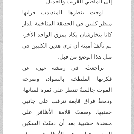
إلى الماضي القريب والجميل.
لوحت بنظرها المتذبذب فرابها
منظر كلبين في الحديقة المتاخمة للدار
كانا يتخارشان يكاد يمزق الواحد الآخر،
لم تألفْ أمينة أن ترى هذين الكلبين في
مثل هذا الوضع من قبل.
تراجعتْ، في رمشة عين، عن
فكرتها الملطخة بالسواد، وصرخة
الموت جالسةٌ تنتظر على ثمرة لسانها،
ودمعةُ فراق قابعة تترقب على جانبي
جفنيها. وضعتْ قلامة الأظافر على
منضدة خشبية بعد أن دسّتْ السكين