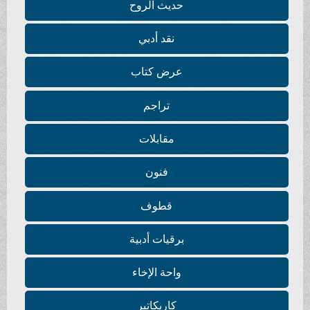
حديث الروح
نقد أدبي
عرض كتاب
تراجم
مقابلات
فنون
قطوف
برقيات أدبية
واحة الإخاء
كاريكاتير