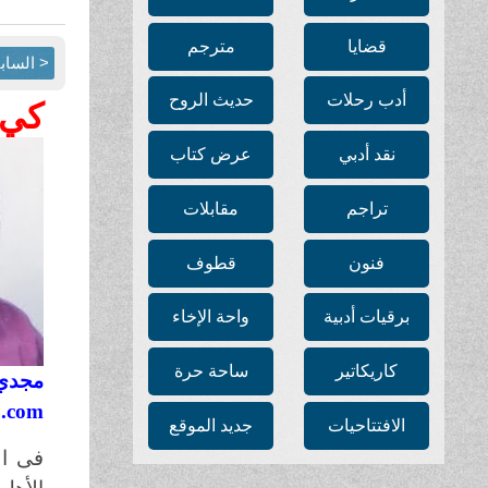
قضايا
مترجم
< الساب
أدب رحلات
حديث الروح
كي 
نقد أدبي
عرض كتاب
تراجم
مقابلات
فنون
قطوف
برقيات أدبية
واحة الإخاء
كاريكاتير
ساحة حرة
مجدي
.com
الافتتاحيات
جديد الموقع
فى ال