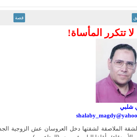
ق
قصة
لا تتكرر المأساة!
 شلبي
shalaby_magdy@yahoo
شقة الملاصقة لشقتها دخل العروسان عش الزوجية الجدي