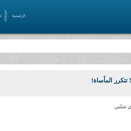
الرئيسية
ت
 تتكرر المأساة!
 شلبي