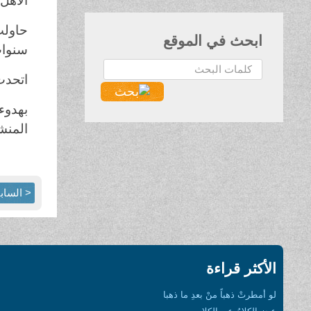
الأهل 
حاولت
ابحث في الموقع
سنوات
البحث...
اتحدت
بهدوء
المنش
< الساب
الأكثر قراءة
لو أمطرتْ ذهباً منْ بعدِ ما ذهبا