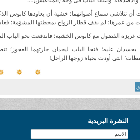
والأصدقاء؛ وأغلقا الباب فى وجه (المتاعيس)....
 أن تتلاشى سماع أصواتهما؛ خشية أن يعاودها كابوس الذك
 من عمرها؛ لم يقف قطار الزواج بمحطتها المشؤمة؛ فعاشت 
 غريزة الفضول مع كابوس الخشية؛ فاندفعت نحو الباب الم
 يحسدان عليه؛ فتحا الباب ليجدان جارتهما العجوز؛ تن
طات؛ التى أودت بحياة زوجها الراحل!
ق
النشرة البريدية