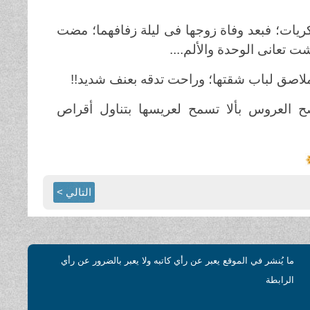
ريات؛ فبعد وفاة زوجها فى ليلة زفافهما؛ مضت
تعانى الوحدة والألم....
لاصق لباب شقتها؛ وراحت تدقه بعنف شديد!!
صح العروس بألا تسمح لعريسها بتناول أقراص
التالي >
ما يُنشر في الموقع يعبر عن رأي كاتبه ولا يعبر بالضرور عن رأي
الرابطة