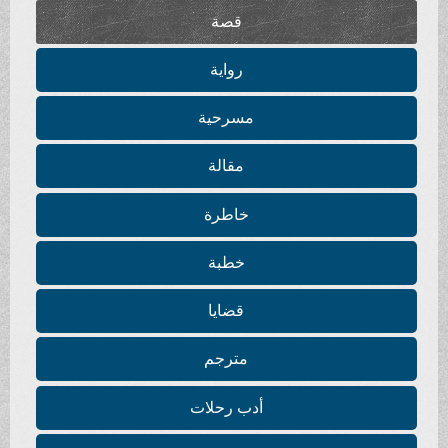
قصة
رواية
مسرحية
مقالة
خاطرة
خطبة
قضايا
مترجم
أدب رحلات