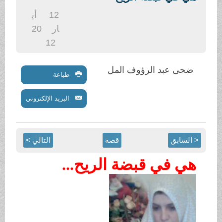
.
12
أي
ار
20
12
ضحى عبد الرؤوف المل
طباعة
البريد الإلكتروني
< السابق
قصة
التالي >
هي في قبضة الريح...