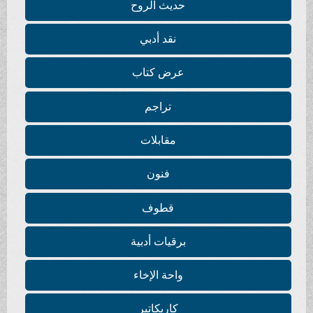
حديث الروح
نقد أدبي
عرض كتاب
تراجم
مقابلات
فنون
قطوف
برقيات أدبية
واحة الإخاء
كاريكاتير