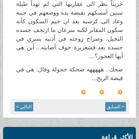
حزيناً نظر الى عقاربها التي لم تهدأ طيلة
سنين أمسكهم بقبضة يده ووضعهم في جيبه
وعاد الى كرسيه بعد ان خيم السكون كأنه
سكون المقابر لكنه سرعان ما ارتجف جسده
النحيل، وصراخ زوجته في أذنيه يسري في
جسده بعد قشعريرة خوف أصابته... أين هي
أيها العجوز؟....
ضحك.. هههههه ضحكة خجولة وقال: هي في
قبضة الريح...
< السابق
التالي >
الأكثر قراءة