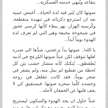
يتقاعد ويُنهي خدمته العسكرية...
صوتها كان يُثير فيه لذة الحياة... أغمض عينيه
بعد ان استرجع ذكرياته في تنهيدة متقطعة،
وكُرسيه الهزاز، يهز ببطء كأنها كرسي عجوز
في شيخوخة مخيفة وهي التي لم تعرف لذة
الهدوء يوماً أبداً...
يا الله!.. صوتها بدأ يزعجني، شدَّها الى صدره
لعلها تتوقف لكن عبثاً صوتها المُزعج في أذنيه
يُطقطق... يُتكتك كأنه منشار خشب يئن كل
لحظة من تقطيع لم يمل منه، ولم يشعر في
ضجر يوماً، فقد كانت تتغلغل في روحه
وجسده كلّما سحره صوتها، فيستفيق كي لا
يقف قلبها عن الخفقان لأجله...
عبثاً حاول ان يجد الهدوء والسكون ليستريح
من صوتها الذي يضمه مع ذكريات هاربة منه