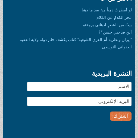
لو أمطرتْ ذهباً منْ بعدِ ما ذهبا
عجز الكلامُ عن الكلام
بيتٌ من الشعرِ اذهلني بروعتهِ
أين صاحبي حسن؟؟
“إيران ونظرية أم القرى الشيعية” كتاب يكشف حلم دولة ولاية الفقيه
العدواني التوسعي
النشرة البريدية