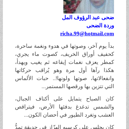
ضحى عبد الرؤوف المل
وردة الضحى
richa.99@hotmail.com
بدأ يوم آخر، وصوتها في هدوء ونغمة ساحرة،
كحفيف أوراق الخريف، كصوت ماء يجري،
كمطر يعزف نغمات إيقاعه ثم يغيب ويهدأ،
هكذا رآها أول مرة وهو يُراقب حركاتها
وانفعالاتها، صوتها ولونها!.. حبات الألماس
التي تتزين بها ورقصها المستمر...
كان الصباح يتمايل على أكتاف الجبال،
والشمس تدغدغ بدفئها الأرض، فيتراقص
العشب وتغرد الطيور في أحضان الكون...
كان يجلس على كرسيه الهزّاز في حديقة تمدُّ