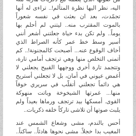
اليه، نظر اليها نظرة المتألم!.. تراءى له أنها
تجمّدت، بعد ان بعثت في نفسه شعوراً
بالموت المقترب منه.. ليتني لم أحلم بها
يوماً.. ولم تكن بدء حياة جعلتني أشعر أنني
أسير وسط خط عمر كأنه الصراط الذي
أخاف الوقوع عنه... أصبحت كالمجنونة!.. كم
أتمنى التخلص منها وهي ترتجف أمامي تارة،
وتتجمد تارة أخرى ووجهها القبيح يجعلني لا
أغمض عيوني في أمان، بل لا تجعلني أستريح
هي دائماً تجعلني أتقلّب في سريري خوفاً
منها... غمرتها الشيخوخة وباتت منهوكة
القوى. أمسكها بيد ترتجف ورماها بعيداً ولم
يلبث صوتها أن تلاشى تاركاً خلفه ذكريات..
أحس بالندم، مشى وشعاع الشمس عند
المغيب بدا خجلاً. مشى نحوها هادئاً.. ساكناً..