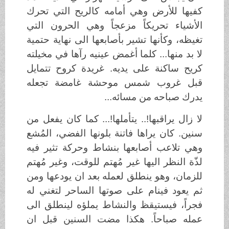
كفيها للأرض وهي أمامه كالريح التي تحرك
الأشياء تحريكاً مزعجاً وهي الحرون التي
تغيظه، وكأنها تشير بأصابعها الى نهاية حتمية
لا بد منها... كلما أغمض عينيه رآها في مخيلته
كريح ساكنة على يديه. غريدة كروح تتمايل
قبل غروب شمس موحشة غامضة تجعله
يدرك صباحه من مسائه...
لا زال يراقبها!.. يتأملها!... كما كان يفعل من
سنين. كان يراها فاتنة بلونها الفضي، المُشع
وهي تلاعب أصابعها بنشاط وحركة تثير فيه
لذّة النظر اليها غير مُهتم للوقت، وغير مُهتم
للزمان، وهو ينطلق لعمله بعد ان يودعها ومن
ثم يعود فينام على صوتها الساحر لتغني له
فجراً، فيستيقظ والنشاط يملؤه لينطلق الى
عمله صباحاً. هكذا مضت السنين قبل ان