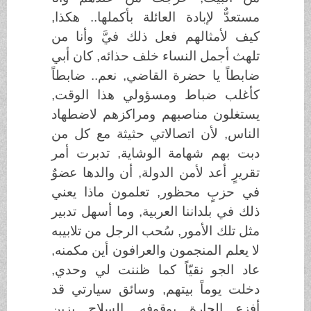
مستعدٌّ لإبادة العائلة بأكملها.. هكذا,
كيف لأمثالهم فعل ذلك فيَّ وأنا من
تلهث أجمل النساء خلف حذائه, كان أبي
ضابطاً يا حضرة القاضي, نعم.. ضابطاً
كأغلب ضباط ومسؤولي هذا الوقت,
يستغلون مناصبهم ومراكزهم لاضطهاد
الناس, لأن اتصالاتي حثيثة مع كل من
دبت بهم شهامة الوشاية, تدبرت أمر
تقريرٍ أعد لأمن الدولة, أن والدها عضوٌ
في حزبٍ محظور, تعلمون ماذا يعني
ذلك في بلداننا العربية, وما أسهل تدبير
مثل تلك الأمور, سُحب الرجل من تلابيبه
لا يعلم المنجمون والعرافون أين مكمنه,
عاد الجو نقيّاً كما ظننت لي وحدي,
دخلت يوماً بيتهم, وسائق سيارتي قد
أفزع الحارة بوقوفه, السلاح يزين