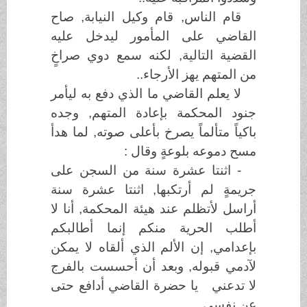
قام الناس, قام وكيل النيابة, صاح
القاضي على المأمور ليدخل عليه
القضية التالية, لكنه سمع دوي صراخٍ
من المتهم يهز الأرجاء..
لا يعلم القاضي ما الذي دفع به ليأمر
جنود المحكمة بإعادة المتهم, وجده
باكياً متألماً يصرخ بأعلى صوته, لما هدأ
مسح دموعه بلوعةٍ وقال :
- اثنتا عشرة سنة من السجن على
جريمةٍ لم أرتكبها, اثنتا عشرة سنة
أراسل لأتظلم عند هيئة المحكمة, أنا لا
أطلب الحرية منكم إنما أطالبكم
بإعدامي, إن الألم الذي ألقاه لا يمكن
لآدمي قبوله, وبعد أن أحسست بالفرج
لا تدعني يا حضرة القاضي أدافع حتى
عن نفسي..