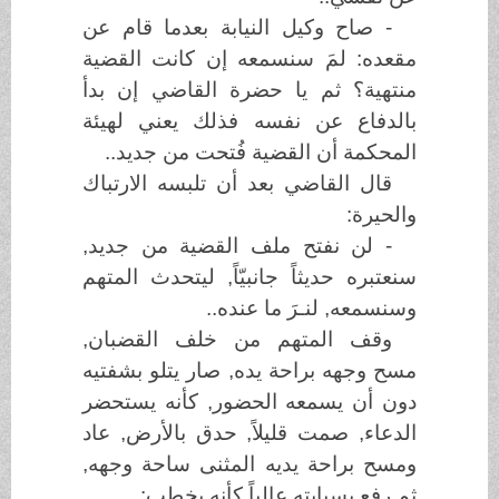
- صاح وكيل النيابة بعدما قام عن
مقعده: لمَ سنسمعه إن كانت القضية
منتهية؟ ثم يا حضرة القاضي إن بدأ
بالدفاع عن نفسه فذلك يعني لهيئة
المحكمة أن القضية فُتحت من جديد..
قال القاضي بعد أن تلبسه الارتباك
والحيرة:
- لن نفتح ملف القضية من جديد,
سنعتبره حديثاً جانبيّاً, ليتحدث المتهم
وسنسمعه, لنـرَ ما عنده..
وقف المتهم من خلف القضبان,
مسح وجهه براحة يده, صار يتلو بشفتيه
دون أن يسمعه الحضور, كأنه يستحضر
الدعاء, صمت قليلاً, حدق بالأرض, عاد
ومسح براحة يديه المثنى ساحة وجهه,
ثم رفع بسبابته عالياً كأنه يخطب: