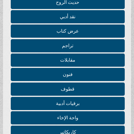
حديث الروح
نقد أدبي
عرض كتاب
تراجم
مقابلات
فنون
قطوف
برقيات أدبية
واحة الإخاء
كاريكاتير