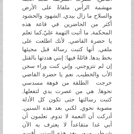
مهشمة الرأس ملقاةً على الأرض
والسلاح ما زال بيدي, الشهود والحشود
أكثر من الحاضرين في قاعة هذه
المحكمة, ما أثبت التهمة عليّ,كما تعلم
يا حضرة القاضي, لأنك اطلعت على
ملفي, أنها كتبت رسالة قبل مجيئها
بخط يدها, قائلةً فيها: إنني هددتها بالقتل
إن لم تتزوجني, وإني كنت وراء سجن
الأب والخطيب, نعم يا حضرة القاضي
خرجت الطلقة من فوهة مسدسي
نحوها, هي من عصرت يدي لتفعلها,
كتبت رسالتها حتى تكون كل الأدلة
مصوبة نحوي, لكني بعد هذه السنين,
أدركت أن النعمة لا تدوم, تعلمون أن
أبي غدا متقاعداً لا يعترف به الآن
شرطي مرور, بعد هذه السنين أقسم