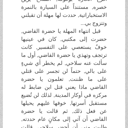
خصره, مستنداً على السيارة بالنمرة
الاستخباراتية, حددت لها مهلة أن تقبلني
وتتزوج بي...
قبل انتهاء المهلة يا حضرة القاضي,
حضرت إلى مكتبي, كان في عينيها
خوفٌ يستعصي على التفسير, كانت
ترتجف وتهذي يا حضرة القاضي, أول ما
سألت عنه سلاحي, لم يخطر أي شيءٍ
على بالي, حتماً لن تجسر على قتلي
على ما ظننت, تعلمون يا حضرة
القاضي ماذا يعني قتل ابن ضابط له
مركزه في أوكار المدينة, لذلك لن تُضيع
مستقبل أسرتها, خوفها عليهم يحيلها
عن فعل ذلك, ثم قالت يا حضرة
القاضي أن آتي إلى مكانٍ عام حددته,
طلبت مني أن أحضر سلاحي, قالت