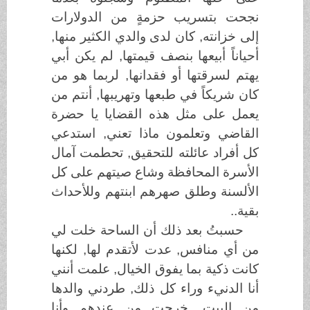
نجحت بتسريب حزمةٍ من الدولارات
إلى خزانته, كان لدى والدي الكثير منها,
أحياناً أبيعها بنصف قيمتها, لم يكن أبي
يهتم لسرقتها أو فقدانها, لربما هو من
كان شريكاً في طبعها وتهريبها, أنتم من
يعمل على مثل هذه القضايا يا حضرة
القاضي وتعلمون ماذا تعني, استدعي
كل أفراد عائلته للتحقيق, تحطمت آمال
الأسرة المحافظة وشاع صيتهم على كل
الألسنة وطلق صهرهم ابنتهم وللأحداث
بقية..
حسبتُ بعد ذلك أن الساحة خلت لي
من أي منافس, عدت لأتقدم لها, لكنها
كانت ذكية بما يفوق الخيال, علمت أنني
أنا الدنيء وراء كل ذلك, طردني والدها
من البيت, خرجت من عندهم وأنا