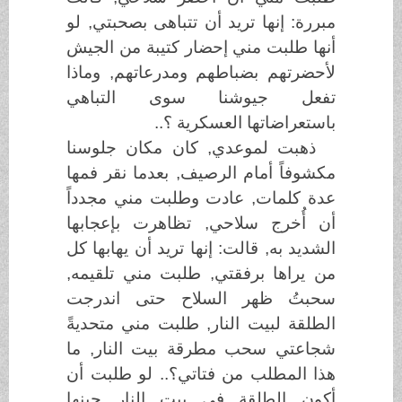
مبررة: إنها تريد أن تتباهى بصحبتي, لو
أنها طلبت مني إحضار كتيبة من الجيش
لأحضرتهم بضباطهم ومدرعاتهم, وماذا
تفعل جيوشنا سوى التباهي
باستعراضاتها العسكرية ؟..
ذهبت لموعدي, كان مكان جلوسنا
مكشوفاً أمام الرصيف, بعدما نقر فمها
عدة كلمات, عادت وطلبت مني مجدداً
أن أُخرج سلاحي, تظاهرت بإعجابها
الشديد به, قالت: إنها تريد أن يهابها كل
من يراها برفقتي, طلبت مني تلقيمه,
سحبتُ ظهر السلاح حتى اندرجت
الطلقة لبيت النار, طلبت مني متحديةً
شجاعتي سحب مطرقة بيت النار, ما
هذا المطلب من فتاتي؟.. لو طلبت أن
أكون الطلقة في بيت النار حينها