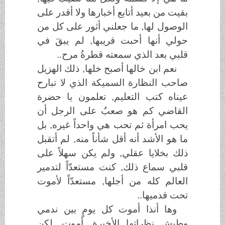
بقيت من بعيد أتابع أخبارها ولا أقدر على
الوصول لها, ما جعلني أثور على كل من
حولي أنها أحبت قريبها, لم يبقَ في
قلبي بعد الذي سمعته قطرةُ مرح..
نعم ابن خالها أصبح خلها, ذلك الهزيل
صاحب النظارة السميكة الذي لا تبارح
عيناه كتب التعليم, تعلمون يا حضرة
القاضي كم هو صعبٌ على الرجل أن
يحب امرأة ثم تحب هي واحداً غيره, بل
ما هو الأشد أنه أقل شأناً منه, لم أتقبل
ذلك بخلايا عقلي, ولم يكن سهلاً على
قلبي سماع ذلك, كنت مستعدّاً لتدمير
العالم كله من أجلها, مستعدّاً لأموت
تحت قدميها..
وها أنذا أموت كل يومٍ بين ندمي
وطيش نظراتها الأخيرة, أموت, لكن