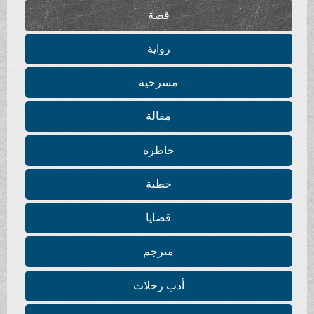
قصة
رواية
مسرحية
مقالة
خاطرة
خطبة
قضايا
مترجم
أدب رحلات