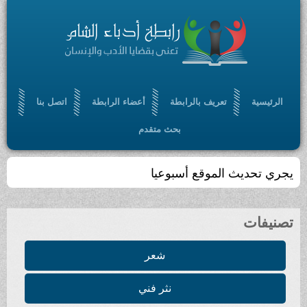
الرئيسية
تعريف بالرابطة
أعضاء الرابطة
اتصل بنا
بحث متقدم
تجمّعٌ أدبي ، ثقافي ، مفتوح ، يسعى إلى الإسهام في
بلورة رؤيا أدبية حضارية ، من خلال أدب سامٍ ملتزم
تصنيفات
شعر
نثر فني