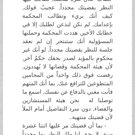
النظر بقضيتك مجدداً, عجيبٌ قولك,
كيف أنك بريء وتطالب المحكمة
بإعدامك, لم نكن لنذعن لطلبك إلا في
خطابك الأخير, هددت المحكمة وحملتها
المسؤولية أنك ستنتحر إن لم نعقد
جلسة للنظر بقضيتك مجدداً, لو أنك غير
محكومٍ بالمؤبد لصدر بحقك حكمٌ آخر,
لأن هيئة المحكمة وقضاتها لا يُهددون,
رفضت فوق ذلك واحداً من المحامين
المتطوعين للترافع عنك, بما أنك المتهم
فأنت معني بالدفاع عن نفسك, اسمع ما
توصلنا له نحن هيئة المستشارين
والقضاء, دون سرد التفاصيل أمام الملأ
لأن قضيتك منتهية..
- بما أن قضيتك مر عليها اثنتا عشرة
سنة, لا يحق لنا ولك النظر بها مجدداً