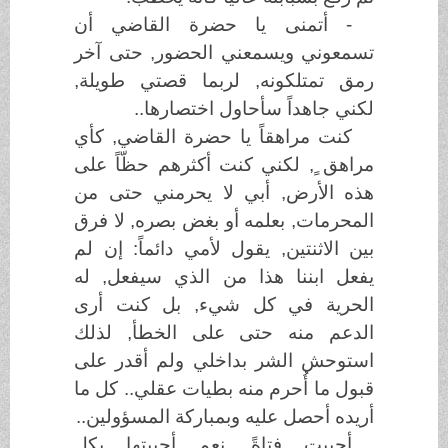
- أتمنى يا حضرة القاضي أن
تسمعوني ويسمعني الحضور, حتى آخر
رمق تمتلكونه, لربما قصتي طويلة,
لكني جاهداً سأحاول اختصارها..
كنت مراهقاً يا حضرة القاضي, كأي
مراهق ٍ, لكني كنت أكثرهم حظّاً على
هذه الأرض, أبي لا يحرمني حتى من
المحرمات, بعلمه أو بغض بصره, لا فرق
بين الاثنتين, يقول لأمي دائماً: إن لم
يفعل ابننا هذا من الذي سيفعل, له
الحرية في كل شيء, بل كنت أرى
الدعم منه حتى على الخطأ, لذلك
استوحش الشر بداخلي ولم أقدر على
قبول ما أُحرم منه بطيات عقلي.. كل ما
أريده أحصل عليه وبمباركة المسؤولين..
أحببت فتاةً, نعم أحببتها بكل