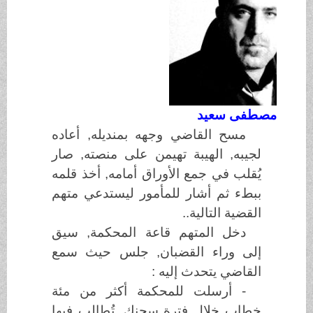
مصطفى سعيد
مسح القاضي وجهه بمنديله, أعاده
لجيبه, الهيبة تهيمن على منصته, صار
يُقلب في جمع الأوراق أمامه, أخذ قلمه
ببطء ثم أشار للمأمور ليستدعي متهم
القضية التالية..
دخل المتهم قاعة المحكمة, سيق
إلى وراء القضبان, جلس حيث سمع
القاضي يتحدث إليه :
- أرسلت للمحكمة أكثر من مئة
خطاب خلال فترة سجنك, تُطالب فيها