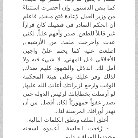
كما ينص الدستور, وإن أحضرت استثناءً
من وزير العدل لإعادة فتح ملفك, فاعلم
أن الحكم الصادر في قضيتك كان قراراً
غير قابلاً للطعن, صدر وأفهم علناً, لكني
عدت وأخرجت ملفك من الأرشيف,
اطلعت عليه كما يحتم عليَّ واجبي
الأخلاقي قبل المهني, لا شيء فيه ولا
أمل لك, الدلائل والشهود كلهم ضدك,
لذلك وفر عليك وعلى هيئة المحكمة
الوقت وارجع لزنزانتك أعانك الله عليها,
لو أرسلت بخطاباتك لرئيس الدولة حتى
يصدر عفواً جمهوريّاً لكان أفضل من أن
تهدر أوراقك المرسلة لنا...
أغلق الملف ونطق الكلمات التالية:
- رُفعت الجلسة.. أعيدوه لسجنه
وشددوا المراقبة عليه..