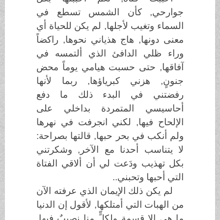
جوارحي, كأن الشمس تسطع في
السماء وتغيب لأجلها, لم يكن للحياة أي
معنى دونها, هاج هذياني نحوها, راكضاً
وراء ظلي الدافئ الذي ألتمسه في
آفاقها, حتى حسبت هيامي يوماً محض
جنونٍ, هزني كبرياؤها, ربما لأنها
رفضتني في البدء ذلك ما دفع
أحاسيسي المتمردة بداخلي على
الإلحاح فيها, لكني انجرفت في نهرها
ولم أنكب في بحر حبها, قالتها بصراحة:
لا يتناسب أحدنا مع الآخر, وشكرتني
بكل تهذيب ودَعت لي أن ألاقي الفتاة
التي أحبها وتحبني..
لم يكن ذلك الإيمان الذي عرفته الآن
من الهبات التي أمتلكها, لأقول إن الدنيا
ما هي إلا قسمة ولكلٍّ منا نصيبٌ فيها,