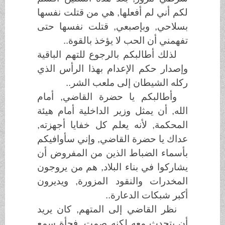
لكم أني لم أفعلها, هي من قتلت نفسها
بسلاحي, وبإصبعي, قتلت نفسها حتى
تفهمني أن الحب لا يؤخذ بالقوة..
لذلك أطالبكم بالرجوع للتهم الباقية
وإصدار حكم الإعدام بهذا الرأس الذي
ركله الشيطان إلى ملعب الشر..
وأطالبكم يا حضرة القاضي, أمام
الله, أن يمثل وزير الداخلية أمام هيئة
المحكمة, لأنه يعلم كل خفايا أجهزته,
عداك يا حضرة القاضي, وإني سأوافيكم
بأسماء الضباط الذين من المفروض أن
يشاركوا في بناء البلاد, هم من يروجون
المخدرات والنقود المزورة, ويديرون
أكبر شبكات الدعارة..
نظر القاضي إلى المتهم, كان يريد
أن يتحدث معه لكنه صمت, فجأة سمع