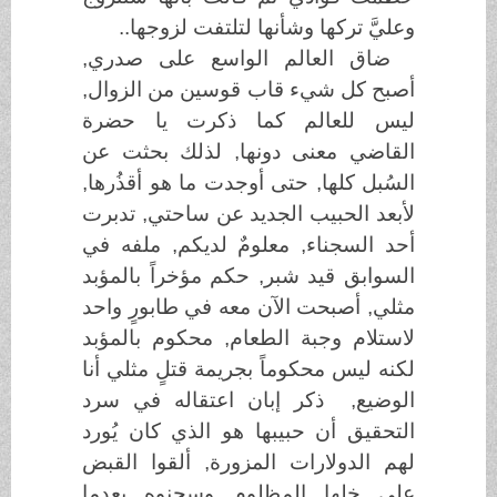
وعليَّ تركها وشأنها لتلتفت لزوجها..
ضاق العالم الواسع على صدري,
أصبح كل شيء قاب قوسين من الزوال,
ليس للعالم كما ذكرت يا حضرة
القاضي معنى دونها, لذلك بحثت عن
السُبل كلها, حتى أوجدت ما هو أقذُرها,
لأبعد الحبيب الجديد عن ساحتي, تدبرت
أحد السجناء, معلومٌ لديكم, ملفه في
السوابق قيد شبر, حكم مؤخراً بالمؤبد
مثلي, أصبحت الآن معه في طابورٍ واحد
لاستلام وجبة الطعام, محكوم بالمؤبد
لكنه ليس محكوماً بجريمة قتلٍ مثلي أنا
الوضيع, ذكر إبان اعتقاله في سرد
التحقيق أن حبيبها هو الذي كان يُورد
لهم الدولارات المزورة, ألقوا القبض
على خلها المظلوم وسجنوه بعدما