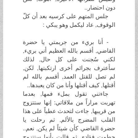
دون احتضار..
جلس المتهم على كرسيه بعد أن كلّ
الوقوف, عاد ليكمل وهو يبكي :
- أنا بريء من جريمتي يا حضرة
القاضي, أقسم بالله العظيم أني بريء,
لكني سُجنت على كل حال, لذلك
سأعترف بجرائم أخرى ارتكبتها, لكن,
لم تصل للقتل العمد, أقسم بالله لم
أقتلها, كيف أقتلها وأنا من كان يعبدها..
جاءتني تقول بملء فمها, بعدما
تهربت مراراً من ملاقاتي: إنها ستتزوج
من قريبها, جاءت لتحدث عطباً على هذا
القلب المضرج بالألم, ثم رحلت يا
حضرة القاضي كأن شيئاً لم يكن, نعم..
حطمت فؤادي ثم قالت بأنها ستتزوج