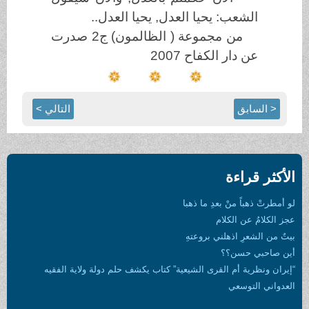
الشعب: يحيا العدل, يحيا العدل..
من مجموعة ( الظالمون) ج2 صدرت
عن دار الكفاح 2007
< السابق
التالي >
الأكثر قراءة
لو أمطرتْ ذهباً منْ بعدِ ما ذهبا
عجز الكلامُ عن الكلام
بيتٌ من الشعرِ اذهلني بروعتهِ
أين صاحبي حسن؟؟
“إيران ونظرية أم القرى الشيعية” كتاب يكشف حلم دولة ولاية الفقيه
العدواني التوسعي