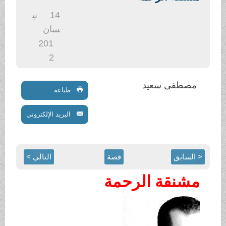
.
14
ني
سان
201
2
مصطفى سعيد
طباعة
البريد الإلكتروني
< السابق
قصة
التالي >
مشنقة الرحمة