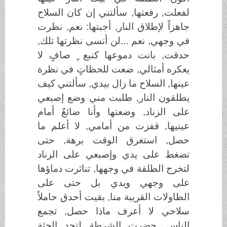
لفعلت, رفعتها, سألتني إن كان السلاح
جاهزاً لإطلاق النار, أجبتها: نعم, نظرت
في وجهي, نعم ...لن أنسى نظرتها تلك,
حدقت, بانت دموعها كنبع ٍ صافٍ لا
يعكره أمثالي, ضعت للحظاتٍ في نظرة
عينها, السلاح ما زال بيدي, سألتني كيف
يطلقون النار, طلبت مني وضع إصبعي
على الزناد, وضعتها وأنا ضائعٌ أمام
عينيها, قفزت من أمامي, لا أعلم ما
حصل, استغرق الوقت برهة, حتى
تضغط على يدي وإصبعي على الزناد
لتخرج الطلقة في وجهها, تناثرت دماؤها
على وجهي ويدي بل حتى على
الطاولات القريبة منا, بقيت أحدق حاملاً
سلاحي لا أعرف ماذا حصل, تجمع
الناس, حضرت الشرطة لتجد الجثة