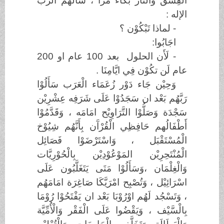
الْفِسْق وَالْنَّار بُكَاء مُرّا ، سَأَلَهُم الْرَّب
الإله :
- لماذا تَبْكُوْن ؟
اجَابُوا:
- لَأَن الحلول بعد 100 عام او 200
عام لَن تكُوْن فِي ايَّامِنَا .
وَحِيْن جَاء دَوْر زُعَمَاء الْعَرَب سَأَلُوْا
رَبَّهُم بَعْد ان سَجَدُوْا عَلَى شَرَفِه عِشْرِيْن
سَجْدَة وَصَلُّوْا التَّرَاوِيْح امَامَه ، وَقَدَّمُوْا
أَطْفَالُهم حَافِظِي الْقُرْآَن بِأَنَّهُم شِيُوْخ
الْمُسْتَقْبَل ، وَاسْتَرْضَوْا فَصَائِل
الْمُنْتَحِرِيْن المَوْعُوْدِيْن بِالْحُوْرِيَّات
وَالْغِلْمَان ،وَسَأَلُوْا مَتَى يَتَغَلَّبُون عَلَى
اسْرَائِيْل ، وَتُصْبِح امْرَيَّكَا صَاغِرَة امَامَهُم
، وَتَسْجُد لَهُم اوْرُوْبَا بَعْد ان يَفْتَحُوْا رُوْمَا
بِالْسَّيْف ، وَيَقْضُوا عَلَى الْفَقْر وَالْأُمِّيَّة