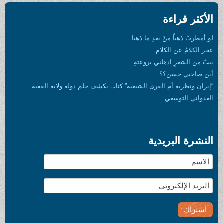
الأكثر قراءة
لو أمطرتْ ذهباً منْ بعدِ ما ذهبا
عجز الكلامُ عن الكلام
بيتٌ من الشعرِ اذهلني بروعتهِ
أين صاحبي حسن؟؟
“إيران ونظرية أم القرى الشيعية” كتاب يكشف حلم دولة ولاية الفقيه
العدواني التوسعي
النشرة البريدية