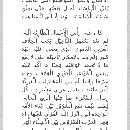
الْأَعْمَال وَعُمْق الْمَوَاضِيْع الَّتِي تُنْاقَش،
يُقَرِّر الْرُّؤَسَاء تأجيل بَعْضُهَا حَتَّى تَحِيَّن
سَاعَتَه الْمُنَاسَبَة. . وُصُوْلَا الَى ايَّامِنَا هَذِه
.
كَان عَلَى رَأْس الْأَعْمَال الْطَّارِئَة الَّتِي
لَم تَعُد تَحْتَمِل الْتَّأْجِيْل بَحْث الْخِلَاف
الْعَرَبِي الْدَّمَوِي الَّذِي مَضَى عَلَيْه عَهْد
كببر وَلَم يَعُد بالإمكان تَأْجِيْله حَتَّى لَا يَقَع
مَا لَا تُحْمَد عَوَاقِبُه. وَهَذَا مَا أَكَّد عَلَيْه
رَئِيْس الْمُؤْتَمَر الّدَوْرِي لِلْقِمَّة ، وَجَاء
شَرْحا وَافِيا لَه مِن الْمُخَابَرَات الْعَرَبِيَّة
الَّتِي قلِبَت ، بِعَمَل عَرَبِي مُشْتَرِك ، كُل
رِمَال الْصَّحْرَاء بِمَا فِيْهَا الْربع الْخَالِي
لِفَهْم كَيْف تَقَع الْشُّرُوْر بَيْن ابْنَاء الْأُمَّة
الْوَاحِدَة الَّتِي انْزَل الْلَّه الْقُرْآَن بَلَغْتُهَا ، الَا
وَهِي الْحَرْب الْضَّرُوْس بَيْن الْأَشِقَّاء الَّتِي