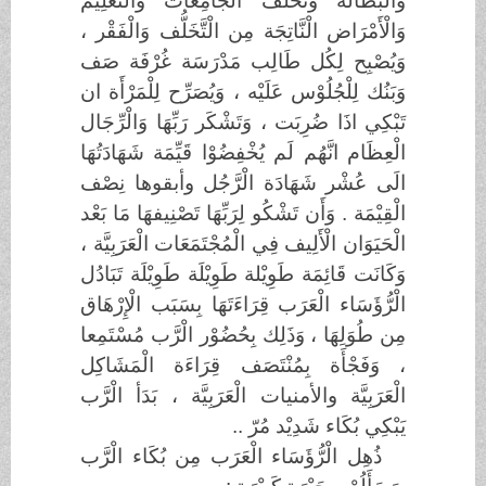
وَالْبَطَالَة وَتَخَلَّف الْجَامِعَات وَالْتُعْلِيْم
وَالْأَمْرَاض الْنَّاتِجَة مِن الْتَّخَلُّف وَالْفَقْر ،
وَيُصْبِح لِكُل طَالِب مَدْرَسَة غُرْفَة صَف
وَبَنُك لِلْجُلُوْس عَلَيْه ، وَيُصَرِّح لِلْمَرْأَة ان
تَبْكِي اذَا ضُرِبَت ، وَتَشْكَر رَبِّهَا وَالْرِّجَال
الْعِظَام انَّهُم لَم يُخْفِضُوْا قَيِّمَة شَهَادَتُهَا
الَى عُشْر شَهَادَة الْرَّجُل وأبقوها نِصْف
الْقِيْمَة . وَأَن تَشْكُو لِرَبِّهَا تَصْنِيفهَا مَا بَعْد
الْحَيَوَان الْأَلِيف فِي الْمُجْتَمَعَات الْعَرَبِيَّة ،
وَكَانَت قَائِمَة طَوِيْلة طَوِيْلَة طَوِيْلَة تَبَادُل
الْرُّؤَسَاء الْعَرَب قِرَاءَتَهَا بِسَبَب الْإِرْهَاق
مِن طُوَلِهَا ، وَذَلِك بِحُضُوْر الْرَّب مُسْتَمِعا
، وَفَجْأَة بِمُنْتَصَف قِرَاءَة الْمَشَاكِل
الْعَرَبِيَّة والأمنيات الْعَرَبِيَّة ، بَدَأ الْرَّب
يَبْكِي بُكَاء شَدِيْد مُرّ ..
ذُهِل الْرُّؤَسَاء الْعَرَب مِن بُكَاء الْرَّب