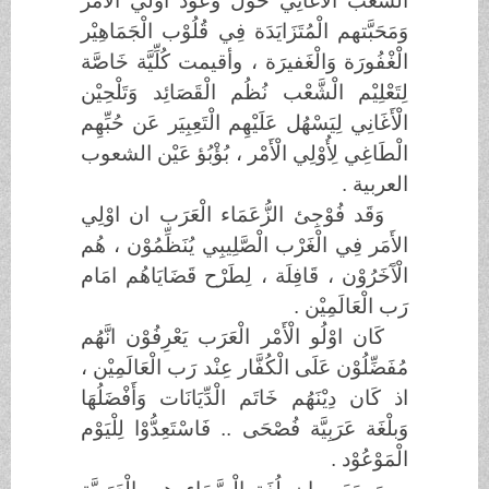
الْشَّعْب الْأُغانِي حَوْل وَعُوْد اوَلِّي الْأَمْر
وَمَحَبَّتهم الْمُتَزَايَدَة فِي قُلُوْب الْجَمَاهِيْر
الْغْفُورَة وَالْغَفيرَة ، وأقيمت كُلِّيَّة خَاصَّة
لِتَعْلِيْم الْشَّعْب نُظُم الْقَصَائِد وَتَلْحِيْن
الْأَغَانِي لِيَسْهُل عَلَيْهِم الْتَعِبِيَر عَن حُبِّهِم
الْطَاغِي لِأُوْلِي الْأَمْر ، بُؤْبُؤ عَيْن الشعوب
العربية .
وَقَد فُوْجِئ الزُّعَمَاء الْعَرَب ان اوْلِي
الأَمَر فِي الْغَرْب الْصَّلِيبِي يُنَظِّمُوْن ، هُم
الْآَخَرُوْن ، قَافِلَة ، لِطَرْح قَضَايَاهُم امَام
رَب الْعَالَمِيْن .
كَان اوْلُو الْأَمْر الْعَرَب يَعْرِفُوْن انَّهُم
مُفَضِّلُوْن عَلَى الْكُفَّار عِنْد رَب الْعَالَمِيْن ،
اذ كَان دِيْنَهُم خَاتَم الْدِّيَانَات وَأَفْضَلُهَا
وَبلْغَة عَرَبِيَّة فُصْحَى .. فَاسْتَعِدُّوْا لِلْيَوْم
الْمَوْعُوْد .