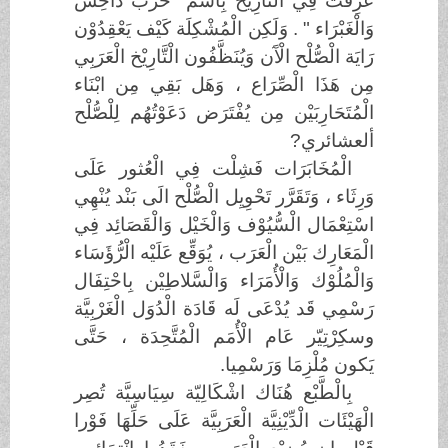
عُرِفَت فِي الْتَّارِيْخ بِاسْم "حَرْب دَاحِس
وَالْغَبْرَاء " . وَلَكِن الْمُشْكِلَة كَيْف يَعْقِدُوْن
رَايَة الْصُّلْح الْآَن وَيُنَظَّفُون الْتَّارِيْخ الْعَرَبِي
مِن هَذَا الْصِّرَاع ، وَهَل بَقِي مِن ابْنَاء
الْمُتَحَارِبَيْن مِن يُفْتَرَض دَعَوْتُهُم لِلْصُّلْح
ألعشائري?
الْمُخَابَرَات فَشِلْت فِي الْعُثور عَلَى
وَرِثَاء ، وَتَقَرَّر تَحْوِيِل الْصُّلْح الَى بَنْد يُنْهِي
اسْتِعْمَال الْسُّيُوْف وَالْخَيْل وَالْقَصَائِد فِي
الْمَعَارِك بَيْن الْعَرَب ، يُوَقِّع عَلَيْه الْرُّؤَسَاء
وَالْمُلُوْك وَالْأُمَرَاء وَالْسَّلاطِيْن بِاحْتِفَال
رَسْمِي قَد يُدْعَى لَه قَادَة الْدُوَل الْغَرْبِيَّة
وسكِرْتِيّر عَام الْأُمَم الْمُتَّحِدَة ، حَتَّى
يَكون مُلْزِمَا وَرَسْمِيا.
بِالْطَّبْع هُنَاك اشْكَالِيّة سِيَاسِيَّة تُصِر
الْهَيْئَات الْدِّيْنِيَّة الْعَرَبِيَّة عَلَى حَلِّهَا فَوْرا