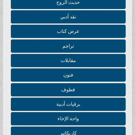
حديث الروح
نقد أدبي
عرض كتاب
تراجم
مقابلات
فنون
قطوف
برقيات أدبية
واحة الإخاء
كاريكاتير