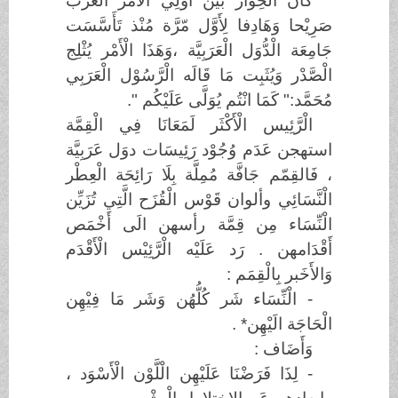
كَان الْحِوَار بَيْن اوَلِي الْأَمْر الْعَرَب
صَرِيْحا وَهَادِفا لِأَوَّل مّرَّة مُنْذ تَأَسَّسَت
جَامِعَة الْدُّوَل الْعَرَبِيَّة ،وَهَذَا الْأَمْر يُثْلِج
الْصَّدْر وَيُثَبِت مَا قَالَه الْرَّسُوْل الْعَرَبِي
مُحَمَّد:" كَمَا انْتُم يُوَلَّى عَلَيْكُم ".
الْرَّئِيس الْأَكْثَر لَمَعَانَا فِي الْقِمَّة
استهجن عَدَم وُجُوْد رَئِيسَات دوَل عَرَبِيَّة
، فَالقِمّم جَافَّة مُمِلَّة بِلَا رَائِحَة الْعِطْر
الْنَّسَائِي وألوان قَوْس الْقُزَح الَّتِي تُزَيِّن
الْنِّسَاء مِن قِمَّة رأسهن الَى أَخْمَص
أَقْدَامهن . رَد عَلَيْه الْرَّئِيْس الْأَقْدَم
وَالأَخَبر بِالْقِمَم :
- الْنِّسَاء شَر كُلُّهُن وَشَر مَا فِيْهِن
الْحَاجَة الَيْهِن* .
وَأَضَاف :
- لِذَا فَرَضْنَا عَلَيْهِن الْلَّوْن الْأَسْوَد ،