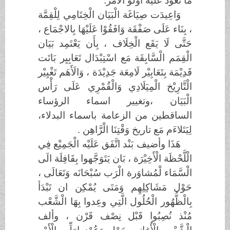
مَا تَعَوَّد عَلَيْه اوْلُو ألأمر.
وَاعِيدَت صِيَاغَة الْبَيَان الْخِتَامِي لِلْقِمَّة
، بِنَاء عَلَى صَفْقَة وَافَقُوْا عَلَيْهَا بِالاجْمَاع ،
حَتَّى لَا يَقَع الْخِلَاف ، بِأَن يَعْتَمِد بَيَان
الْقِمَم الْسَّابِقَة مَع اسْتِبْدَال تَعَابِيِر بَاتَت
قَدِيْمَة بِتَعَابِيْر لَامِعَة جَدِيْدَة ، وَالَأَهَم تَغْيِيْر
الْتَّارِيْخ الْمِيَلَادِي وَالْقُمْرِي عَلَى رَأْس
الْبَيَان ،وتغيير اسماء الرؤساء
الساقطين من الزعامة باسماء البدلاء،
لِيَتَلاءَم مَع تاريخ وَقْتِنَا الْرَّاهِن .
هَذَا وأضيف بَنْد اتَّفَق عَلَيْه الْجَمِيْع فِي
الْلَّحْظَة الْأَخِيْرَة ، بَان يَتَوَجَّهوا بِقَافِلَة الَى
الْسَّمَاء لْمُشاوَرة الْرَب سُبْحَانَه وَتَعَالَى ،
حَوْل مَشَاكِلِهِم وَمَتَى يُمْكِن ان تَبْدَأ
بِالْظُّهُور الْحُلُول الَّتِي وعِدوا بِهَا الْشَّعْب
مُنْذ نُصِبُوا قَبْل نِصْف قَرْن ، وألف