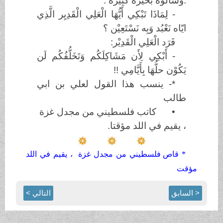
.وَسَأَلُوْه بحَيْرَة كَبِيْرَة :
- لِمَاذَا تَبْكِي أَيُّهَا الْعَلِي الْقَدِيِر الَّذِي
ايّاه نَعْبُد وَبِه نَسْتَعِيْن ؟
فَرَد الْعَلِي الْقَدِيْر:
- أَبْكِي لِأَن مَشَاكِلَكُم وَتَخَلُّفُكُم لَن
يَكُوْن حلُّهَا بِأَيَّامِي !!
*- ينسب هذا القول لعلي بن ابي
طالب
• كاتب فلسطيني من مجدل غزة
، يقيم في اللد مؤقتا.
*
قاص فلسطيني من مجدل غزة ، يقيم في اللد
مؤقت
< السابق
التالي >