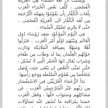
وَبِسَبَب ان لُغَة الْسَّمَاء هِي الْعَرَبِيَّة
الْفُصْحِى ، كُلِّف بَعْض الْخُبَرَاء الْعَرَب
بِلُغَات الْكُفَّار بِأَن يَقُوْمُوْا بِمَهَمَّة الْتَّرْجَمَة
مِن لُغَة الْكُفَّار الَى الْعَرَبِيَّة الْفُصْحِى ..
حَتَّى لَا يَجْرِي تَضْلِيْل الْسَّمَاء .
فِي الْيَوْم الْمَوْعُوْد صَعِد رُؤَسَاء دُوَل
الْعَالَم وَبَيْنَهُم اوْلُو أَمْر الْعَرَب .. فَنَزَلُوا
أَهْلَا وَسَهْلَا بِضِيَافَة الْمَلَائِكَة وَدَارَت
حَوْلَهُم الْغِلْمَان بِمَا لَذ وَطَاب مِن طَعَام
وَشَرَاب يُقَال انَهَا الْخَمْر الَّتِي لَا تُسْكِر ،
حَتَّى تَمَنَّى الْبَعْض ان يَبْقَى حِيَت وُصِل
مُتَخَلَّصَا مِن هُمُوْم الْسَّلَطَة وَوَجَع رَأْسِهَا.
بَدَأ الزُّعَمَاء الْغَرْبِيِّيْن فِي الِاسْتِفْسَار
مِن رَبِّهِم عَبَّر الْمُتَرْجِمِيْن الْعَرَب ، عَن
مَشَاكِلِهِم وَسَنَوَات حَلَّهَا ، وَفَعَل الْعَرَب
حَسَنا بِمُرَاقَبَة مَا تُسْفِر عَنْه تَسَاؤُلَات