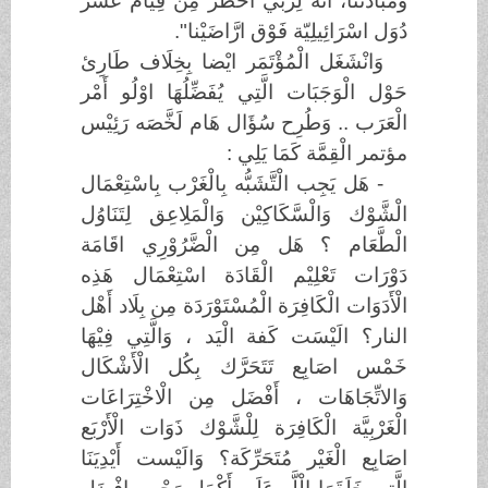
وَمَبَادئنا، انَّه لِرَبِّي أَخْطَر مِن قِيَام عَشَر
دُوَل اسْرَائِيلِيّة فَوْق ارَّاضَيْنا".
وَانْشَغَل الْمُؤْتَمَر ايْضا بِخِلَاف طَارِئ
حَوْل الْوَجَبَات الَّتِي يُفَضِّلُهَا اوْلُو أَمْر
الْعَرَب .. وَطُرِح سُؤَال هَام لَخَّصَه رَئِيْس
مؤتمر الْقِمَّة كَمَا يَلِي :
- هَل يَجِب الْتَّشَبُّه بِالْغَرْب بِاسْتِعْمَال
الْشَّوْك وَالْسَّكَاكِيْن وَالْمَلِاعِق لِتَنَاوُل
الْطَّعَام ؟ هَل مِن الْضَّرُوْرِي اقَامَة
دَوْرَات تَعْلِيْم الْقَادَة اسْتِعْمَال هَذِه
الْأَدَوَات الْكَافِرَة الْمُسْتَوْرَدَة مِن بِلَاد أَهْل
النار؟ الَيْسَت كَفة الْيَد ، وَالَّتِي فِيْهَا
خَمْس اصَابِع تَتَحَرَّك بِكُل الْأَشْكَال
وَالاتِّجَاهَات ، أَفْضَل مِن الْاخْتِرَاعَات
الْغَرْبِيَّة الْكَافِرَة لِلْشَّوْك ذَوَات الْأَرْبَع
اصَابِع الْغَيْر مُتَحَرِّكَة؟ وَالَيْست أَيْدِيَنَا