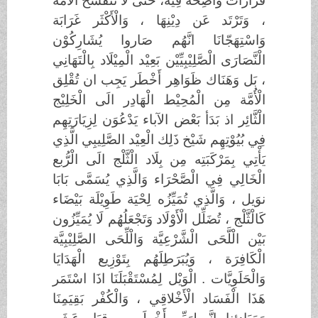
قَرَارَات وَاضِحَة فِيْه، حَتَّى لَا تَتَفَسَّخ الْأُمَّة
، وَتَرْتَد عَن دِيْنِهَا ، وَالْأَكْثَر غَرَابَة
وَاسْتِهَجّانَا انَّهُم صَاروا يُشَارِكُوْن
الْنَّصَارَى الْصَّلِيْبِيِّيْن بَعِيْد الْمِيْلَاد بِالْتَهَانِي
، بَل وَهَنَاك ظَوَاهِر أَخْطَر يَجِب ان تُقْلِق
الْأُمَّة مِن الْمُحِيْط الْهَادِر الَى الْخَلِيْج
الْثَّائِر اذ بَدَأ بَعْض الآباء يَدْعُوَن لِزِيَارَتِهِم
فِي بُيُوْتِهِم شَيْخ ذَلِك الْعِيْد الصَّلِيبِي الَّذِي
يَأْتِي بِمَرْكَبَتِه مِن بِلَاد الْثَّلْج الَى الْرُّبع
الْخَالِي فِي الْصَّحْرَاء وَالَّذِي يُسَمَّى بَابَا
نوَيل ، وَالَّذِي تُمَيِّزُه لِحْيَة طَوِيْلَة بَيْضَاء
كَالْثَّلْج ، تُضَلِّل الْأَوْلَاد وَتَجْعَلُهُم لَا يُمَيِّزُون
بَيْن الْلَّحَى الْشَّرْعِيَّة وَالْلِّحَى الصَّلِيْبِيَّة
الْكَافِرَة ، وَيُبَرَطِلَهُم بِتَوْزِيع الْهَدَايَا
وَالْحَلَوِيَّات . الْوَيْل لِمُسْتَقْبَلَنَا اذَا اسْتَمَر
هَذَا الْفَسَاد الْأَخْلاقِي ، وَالْكُفْر بَقِيَمِنَا