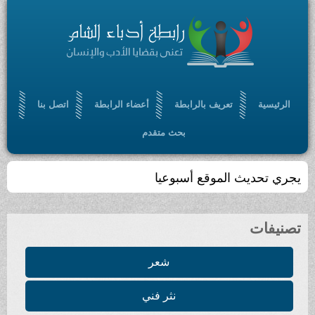
الرئيسية
تعريف بالرابطة
أعضاء الرابطة
اتصل بنا
بحث متقدم
تجمّعٌ أدبي ، ثقافي ، مفتوح ، يسعى إلى الإسهام في
بلورة رؤيا أدبية حضارية ، من خلال أدب سامٍ ملتزم
تصنيفات
شعر
نثر فني