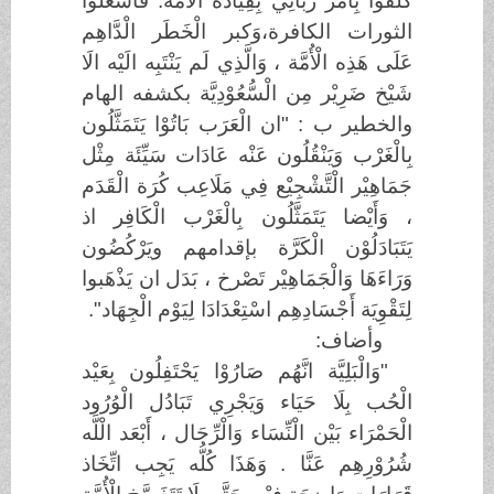
كُلِّفُوْا بِأَمْر رَبَّانِي بِقِيَادَة الْأُمَّة. فاشعلوا
الثورات الكافرة،وَكبر الْخَطَر الْدَّاهِم
عَلَى هَذِه الْأُمَّة ، وَالَّذِي لَم يَنْتَبِه الَيْه الَا
شَيْخ ضَرِيْر مِن الْسُّعُوْدِيَّة بكشفه الهام
والخطير ب : "ان الْعَرَب بَاتُوْا يَتَمَثَّلُون
بِالْغَرْب وَيَنْقُلُون عَنْه عَادَات سَيِّئَة مِثْل
جَمَاهِيْر الْتَّشْجِيْع فِي مَلَاعِب كُرَة الْقَدَم
، وَأَيْضا يَتَمَثَّلُون بِالْغَرْب الْكَافِر اذ
يَتَبَادَلُوْن الْكَرَّة بإقدامهم ويَرْكُضُون
وَرَاءَهَا وَالْجَمَاهِيْر تَصْرخ ، بَدَل ان يَذْهَبوا
لِتَقْوِيَة أَجْسَادِهِم اسْتِعْدَادَا لِيَوْم الْجِهَاد".
وأضاف:
"وَالْبَلِيَّة انَّهُم صَارُوْا يَحْتَفِلُون بِعَيْد
الْحُب بِلَا حَيَاء وَيَجْرِي تَبَادُل الْوُرُود
الْحَمْرَاء بَيْن الْنِّسَاء وَالْرِّجَال ، أَبْعَد الْلَّه
شُرُوْرِهِم عَنَّا . وَهَذَا كُلُّه يَجِب اتِّخَاذ