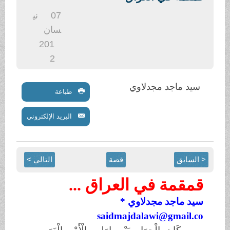
.
07
ني
سان
201
2
سيد ماجد مجدلاوي
طباعة
البريد الإلكتروني
< السابق
قصة
التالي >
قمقمة في العراق ...
سيد ماجد مجدلاوي *
saidmajdalawi@gmail.co