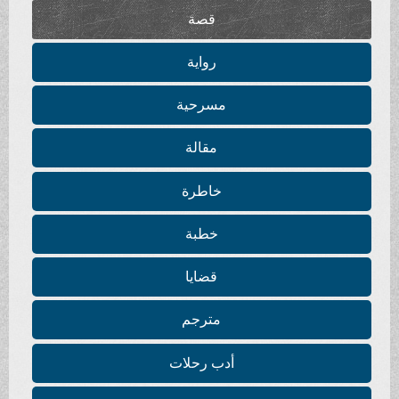
قصة
رواية
مسرحية
مقالة
خاطرة
خطبة
قضايا
مترجم
أدب رحلات