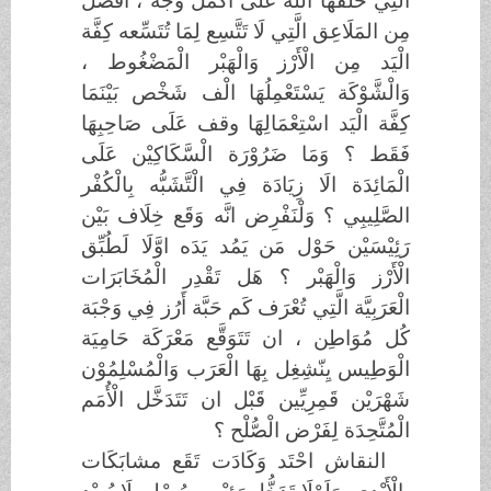
الَّتِي خَلَقَهَا الْلَّه عَلَى أَكْمَل وَجْه ، افْضَل
مِن المَلَاعِق الَّتِي لَا تَتَّسِع لِمَا تُتَسِّعه كِفَّة
الْيَد مِن الْأَرْز وَالْهَبْر الْمَضْغُوط ،
وَالْشَّوْكَة يَسْتَعْمِلُهَا الْف شَخْص بَيْنَمَا
كِفَّة الْيَد اسْتِعْمَالِهَا وقف عَلَى صَاحِبِهَا
فَقَط ؟ وَمَا ضَرُوْرَة الْسَّكَاكِيْن عَلَى
الْمَائِدَة الَا زِيَادَة فِي الْتَّشَبُّه بِالْكُفْر
الصَّلِيبِي ؟ وَلْنَفْرِض انَّه وَقَع خِلَاف بَيْن
رَئِيْسَيْن حَوْل مَن يَمُد يَدَه اوَّلَا لَطُبِّق
الْأَرْز وَالْهَبْر ؟ هَل تَقْدِر الْمُخَابَرَات
الْعَرَبِيَّة الَّتِي تُعْرَف كَم حَبَّة أَرُز فِي وَجْبَة
كُل مُوَاطِن ، ان تَتَوَقَّع مَعْرَكَة حَامِيَة
الْوَطِيس يِنّشِغِل بِهَا الْعَرَب وَالْمُسْلِمُوْن
شَهْرَيْن قَمِرِيِّين قَبْل ان تَتَدَخَّل الْأُمَم
الْمُتَّحِدَة لِفَرْض الْصُّلْح ؟
النقاش احْتَد وَكَادَت تَقَع مشابَكَات