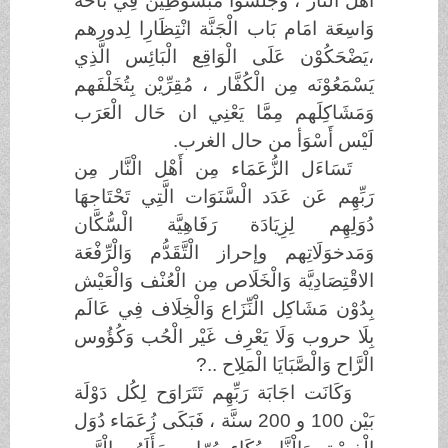
اهْل الْنَّار ، وَجَلَسُوا مَبْسُوْطِين فِي بَاحَة
وَاسِعَة امَام بَاب الْجَنَّة انْتِظَارِا لِدورهم
،يَضْحَكُوْن عَلَى الْوَاقِع الْبَائِس الَّذِي
يَسْمَعُوْنَه مِن الْكُفَّار ، مُقِرِّيْن بِتُخَلْفَهم
وَمَشَاكِلَهم مِمَّا يَعْنِي ان حَال الْعَرَب
لَيْس أَسْوَأ من حال الغرب.
تَسَاءَل الزُّعَمَاء مِن أَهْل الْنَّار مِن
رَبِّهِم عَن عَدَد الْسَّنَوَات الَّتِي تَحْتَاجهَا
دُوَلِهِم لِزِيَادَة رَفَاهِيَّة الْسُّكَّان
وَمَدخوَلَاتِهم وإحراز الْتَّقَدُّم وَالْرِّفْعَة
الاقْتِصَادِيَّة وَالْخَلَاص مِن الْعُنْف وَالْعَيْش
بِدُوْن مَشَاكِل الْنِّزَاع وَالْخِلَاف فِي عَالَم
بِلَا حروب وَلَا يَعْرِف غَيْر الْحُب وَكُؤُوس
الْرَّاح وَالْصَّبَايَا الْمَلِاح ..?
وَكَانَت اجَابَة رَبِّهِم تَتَرَاوَح لِكُل دَوْلَة
بَيْن 100 و 200 سنَّة ، فَبَكَى زُعَمَاء دُوَل