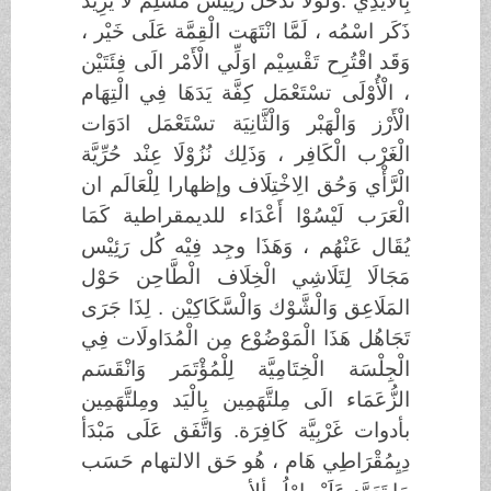
بِالْأَيْدِي .وَلَوْلَا تَدَخُّل رَئِيْس مُسْلِم لَا يُرِيْد
ذَكَر اسْمُه ، لَمَّا انْتَهَت الْقِمَّة عَلَى خَيْر ،
وَقَد اقْتُرِح تَقْسِيْم اوَلِّي الْأَمْر الَى فِئَتَيْن
، الْأُوْلَى تسْتَعْمَل كِفَّة يَدَهَا فِي الْتِهَام
الْأَرْز وَالْهَبْر وَالْثَّانِيَة تسْتَعْمَل ادَوَات
الْغَرْب الْكَافِر ، وَذَلِك نُزُوْلَا عِنْد حُرِّيَّة
الْرَّأْي وَحُق الِاخْتِلَاف وإظهارا لِلْعَالَم ان
الْعَرَب لَيْسُوْا أَعْدَاء للديمقراطية كَمَا
يُقَال عَنْهُم ، وَهَذَا وجِد فِيْه كُل رَئِيْس
مَجَالَا لِتَلَاشِي الْخِلَاف الْطَّاحِن حَوْل
المَلَاعِق وَالْشَّوْك وَالْسَّكَاكِيْن . لِذَا جَرَى
تَجَاهُل هَذَا الْمَوْضُوْع مِن الْمُدَاولَات فِي
الْجِلْسَة الْخِتَامِيَّة لِلْمُؤْتَمَر وَانْقَسَم
الزُّعَمَاء الَى مِلتَّهَمِين بِالْيَد ومِلتَّهَمِين
بأدوات غَرْبِيَّة كَافِرَة. وَاتَّفَق عَلَى مَبْدَأ
دِيِمُقْرَاطِي هَام ، هُو حَق الالتهام حَسَب