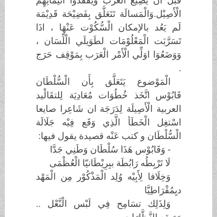
قَبْل ان يُضِيْع الْعَرَب ويفَقَدُوا انْتِمَائِهِم
الْأَصِيْل.وَالْمَسالَة تَتَعَلَّق بِفَضِيْحَة قَدِيْمَة
لَم يَعُد بالإمكان الْسُّكُوْت عَنْهَا ، اذَا
تَسَرَّبَت الْمَعْلُوْمَات لطَوَيلَي الْلِّسَان ،
وَوَضَعُوَا اوَلِّي الْأَمْر الْعَرَب بِمَوْقِف حَرَج
.
الْمَوْضوع يَتَعَلَّق بِأَن الْسُّلْطَان
قَابُوْس اتَّخَذ خُطُوَات مُعَادِيَة لِلتقَالْيد
العربية الْأَصِيلَة لِدَرَجَة ان شَاعِرا صايعا
اسْتغِل الْخَطَأ الَّذِي وَقَع فِيْه جَلَالَة
الْسُّلْطَان و كتب عَنْه قصيدة يقول فيها:
- وَقَابُوْس هَذَا سُلْطَان وَطَنِي جَدَّا
لَا تَرْبِطُه رَابُطَة ببِرِيْطَانيّا الْعُظْمَى
وَخِلَافا لِأَبِيْه وُلِد الْمَذْكُوْر مِن الْمَهْد
ديِمُقْرَاطِيَّا
وَلِذَلِك تسَامِح فِي لَبْس الْنَّعْل ..