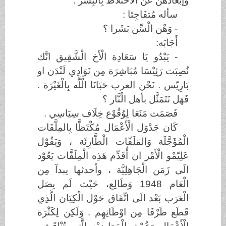
وإبعادهن عَن الاختلاط بِالْبِشْر .
سأله مُتفَاجِئا :
- وَهْن الْسِّن بَشَرا ؟
أَجَابَه:
- يَبْدُو يَا سَعَادِة الْأَخ الْشَّقِيق انَّك
نُصِبَت رَئِيْسَا مُبَاشِرَة مِن نَوَادِي لَنْدَن او
بَارِيّس . نَحْن العرب حَبَانَا الْلَّه بِالْغَيْرَة .
فَهَل نَتَمَثَّل بأهل الْنَّار ؟
فَصَمَت مَنَعَا لِوُقُوْع خِلَاف سِيَاسِي .
كَان جَدْوَل الْأَعْمَال مُكْتَظَّا بِالمِلَّفَات
الْمُؤَجَّلَة وَالمَلَفّات الْطَّارِئَة ، وَيَقُوْل
عَلِيّمْو الْأَمْر ان أُقَدِّم هَذِه الْمِلَفَّات يَعُوْد
الَى زَمَن الْجَاهِلِيَّة ، وأحدثها يبدآ مِن
الْعَام 1948 وَطَالِع، حَيْث لَم يصَل
الْعَرَب بَعْد الَى اتِّفَاق حَوْل الْكِيَان الَّذِي
قَطَع طَرْفَا مِن اوْطَانِهِم . وَلَكِن لِكَثْرَة