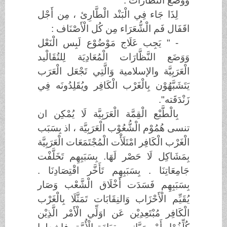
وَوَضَع النَّظَّارَات .
لِذَا جَاء فِي الْبَنْد الْطَّارِئ ، مِن أَجْل
اقَفَال فَم الْشُّعَرَاء مِن كُل الْأَصْنَاف :
- " يَجِب عَلَاج مَوْضُوْع لَبِس الْنَعْل
وَوَضَع النَّظَّارَات الْمُعَادِيَة لِلتُقَالْيد
الْعَرَبِيَّة والإسلامية وَالَّتِي تَجْعَل الْعَرَب
يَتَشَبَّهُوْن بِالْغَرْب الْكَافِر ويُقَلِدُونَه فِي
زَنْدَقَته".
بِالْطَّبْع الْقِمَّة الْعَرَبِيَّة لَا يُمْكِن ان
تنسى هُمُوْم الْشُّعُوْب الْعَرَبِيَّة ، اذ بِسَبَب
الْغَرْب الْكَافِر امْتَلَأْت الْمُجْتَمَعَات الْعَرَبِيَّة
بِمَشَاكِل لَا حَصْر لَهَا. بِسَبَبِهِم تَخَلَّفْت
جَامِعَاتِنَا . بِسَبَبِهِم تَأَخَّر اقْتِصَادِنَا .
بِسَبَبِهِم فَسَدَت أَخْلَاق الْشَّعْب وَصَار
يُقَيِّم الْأَحْزَاب وَالنِقَابَات تَمَثَّلَا بِالْغَرْب
الْكَافِر مُبْتَعِدِيْن عَن اوَلِّي الْأَمْر الَّذِيْن