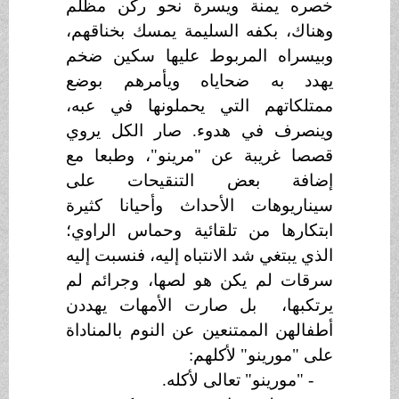
خصره يمنة ويسرة نحو ركن مظلم
وهناك، بكفه السليمة يمسك بخناقهم،
وبيسراه المربوط عليها سكين ضخم
يهدد به ضحاياه ويأمرهم بوضع
ممتلكاتهم التي يحملونها في عبه،
وينصرف في هدوء. صار الكل يروي
قصصا غريبة عن "مرينو"، وطبعا مع
إضافة بعض التنقيحات على
سيناريوهات الأحداث وأحيانا كثيرة
ابتكارها من تلقائية وحماس الراوي؛
الذي يبتغي شد الانتباه إليه، فنسبت إليه
سرقات لم يكن هو لصها، وجرائم لم
يرتكبها، بل صارت الأمهات يهددن
أطفالهن الممتنعين عن النوم بالمناداة
على "مورينو" لأكلهم:
- "مورينو" تعالى لأكله.