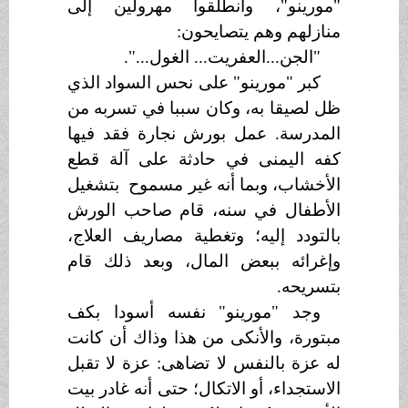
"مورينو"، وانطلقوا مهرولين إلى
منازلهم وهم يتصايحون:
"الجن...العفريت... الغول...".
كبر "مورينو" على نحس السواد الذي
ظل لصيقا به، وكان سببا في تسربه من
المدرسة. عمل بورش نجارة فقد فيها
كفه اليمنى في حادثة على آلة قطع
الأخشاب، وبما أنه غير مسموح بتشغيل
الأطفال في سنه، قام صاحب الورش
بالتودد إليه؛ وتغطية مصاريف العلاج،
وإغرائه ببعض المال، وبعد ذلك قام
بتسريحه.
وجد "مورينو" نفسه أسودا بكف
مبتورة، والأنكى من هذا وذاك أن كانت
له عزة بالنفس لا تضاهى: عزة لا تقبل
الاستجداء، أو الاتكال؛ حتى أنه غادر بيت