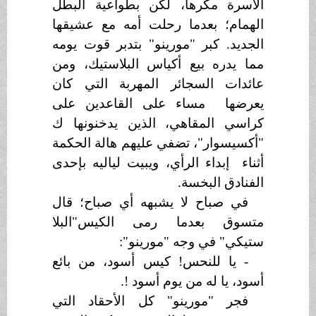
الأسرة مكرها، لكن بطواعية البطل
الهمام؛ بعدما رحلت أمه مع عشيقها
الجديد. كبر "مورينو" بتدبر قوت يومه
مما يدره بيع أكياس البلاستيك، ومن
عائدات السجائر المهربة التي كان
يعرضها مساء على القاعدين على
كراسي المقاهي، الذين يدخنونها ك
"أكسيسوار"، تضفي عليهم هالة الحكمة
أثناء إبداء الرأي، ويبيت لياليه بإحدى
الفنادق البخسة.
في صباح لا يشبهه أي صباح؛ قال
متسوق بعدما رمى الكيس"البلا
ستيكي" في وجه "مورينو":
- يا للنحس
!
كيس أسود، من بائع
أسود، يا له من يوم أسود
!
.
فجر "مورينو" كل الأحقاد التي