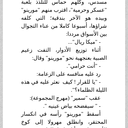
مسدس، وكلهم حماس للتلذذ بلعبة
"عسكر وحرمية"، اقترب منهم "مورينو"
وبيده هو الآخر بندقية؛ التي كلفه
شراؤها، أسبوعا كاملا من عناء التجوال
بين الأسواق مرددا:
- "ميكا ريال"...
أثناء توزيع الأدوار، التفت زعيم
الصبية بعنجهية نحو "مورينو" وقال:
- "أنت حرامي".
رد عليه منافسه على الزعامة:
- "يا للقرار
!
كيف
نعثر عليه في هذه
الليلة الظلماء؟".
عقب "سمير" (مهرج المجموعة):
- " سيفضحه بياض عينيه ".
أسقط "مورينو" رأسه في انكسار
المحتقر، وانطلق مهرولا إلى كوخ