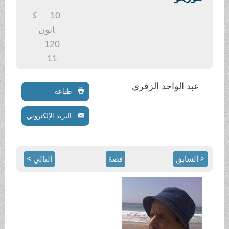
.
10
ك
انون
1
20
11
عبد الواحد الزفري
طباعة
البريد الإلكتروني
< السابق
قصة
التالي >