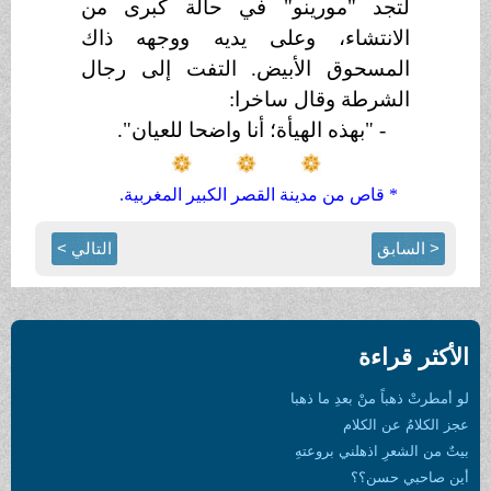
لتجد "مورينو" في حالة كبرى من
الانتشاء، وعلى يديه ووجهه ذاك
المسحوق الأبيض. التفت إلى رجال
الشرطة وقال ساخرا:
- "بهذه الهيأة؛ أنا واضحا للعيان".
*
قاص من مدينة القصر الكبير المغربية.
< السابق
التالي >
الأكثر قراءة
لو أمطرتْ ذهباً منْ بعدِ ما ذهبا
عجز الكلامُ عن الكلام
بيتٌ من الشعرِ اذهلني بروعتهِ
أين صاحبي حسن؟؟