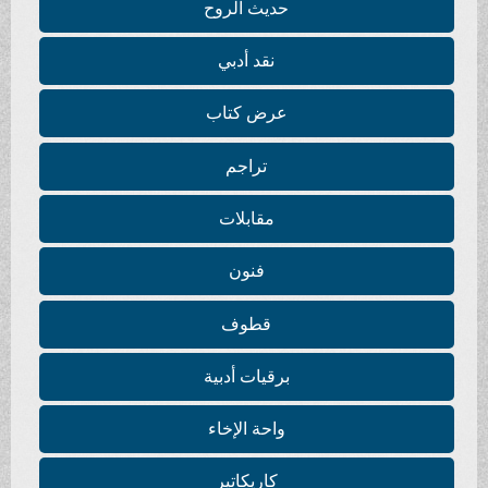
حديث الروح
نقد أدبي
عرض كتاب
تراجم
مقابلات
فنون
قطوف
برقيات أدبية
واحة الإخاء
كاريكاتير