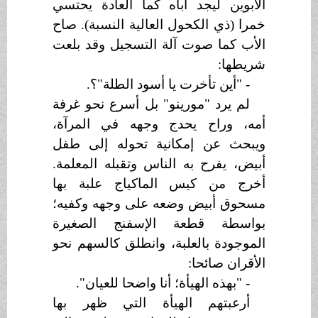
الأبوين ليجد أباه كما العادة يحتسي
خمرا (ذي الكحول العالية النسبة). صاح
الأب كما صوت آلة التسجيل وقد بلعت
شريطها:
- "أين تأخرت يا أسود الطلة"؟.
لم يرد "مورينو" بل أسرع نحو غرفة
أمه، وراح يحدج وجهه في المرآة،
ويبحث عن إمكانية تحوله إلى طفل
أبيض، يفرح به الناس وتقبله المعلمة.
أخرج من كيس الماكياج علبة بها
مسحوق أبيض وضعه على وجهه وكفيه؛
بواسطة قطعة الإسفنج الصغيرة
الموجودة بالعلبة، وانطلق كالسهم نحو
الأقران صائحا:
- "بهذه الهيأة؛ أنا واضحا للعيان".
أرعبتهم الهيأة التي ظهر بها