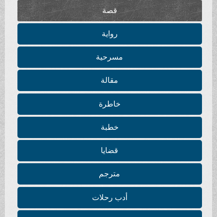
قصة
رواية
مسرحية
مقالة
خاطرة
خطبة
قضايا
مترجم
أدب رحلات