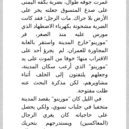
غمرت جوفه
طوال، بضربة بكفه اليمنى
على صدغ المتسوق جعلته يخر على
الأرض بلا حراك. مات الرجل؛ فقد كانت
الضربة مشحونة بكهرباء الاضطهاد الذي
مورس عليه منذ الصغر، فر
"مورينو"خارج المدينة واستقر بالغابة
المجاورة للعمران. لم يجرؤ أحد على
الاقتراب منها؛ خوفا من الموت على يد
"مورينو" الذي أرعب سكان المدينة،
وجعلهم يلتفتون إلى الخلف أثناء
مشاويرهم، لكن مذكرة البحث عنه
ظلت مفتوحة.
في الليل كان "مورينو" يقصد المدينة
متخفيا في جلباب نسوي، ولكي يحصل
على حاجياته كان يغري الرجال
(المعاكسين) ويستدرجهم بتحريك