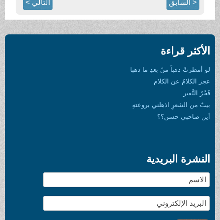
< السابق
التالي >
الأكثر قراءة
لو أمطرتْ ذهباً منْ بعدِ ما ذهبا
عجز الكلامُ عن الكلام
فَجْرُ النَّفير
بيتٌ من الشعرِ اذهلني بروعتهِ
أين صاحبي حسن؟؟
النشرة البريدية