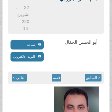
.
22
ت
شرين
2
20
14
أبو الحسن الجمّال
طباعة
البريد الإلكتروني
< السابق
قصة
التالي >