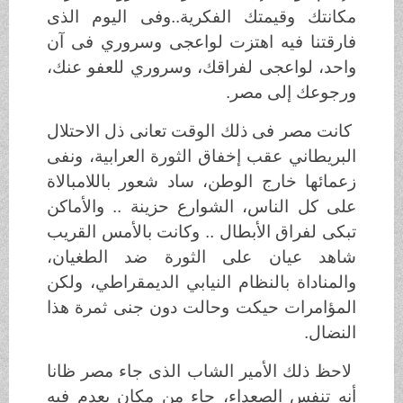
مكانتك وقيمتك الفكرية..وفى اليوم الذى
فارقتنا فيه اهتزت لواعجى وسروري فى آن
واحد، لواعجى لفراقك، وسروري للعفو عنك،
ورجوعك إلى مصر.
كانت مصر فى ذلك الوقت تعانى ذل الاحتلال
البريطاني عقب إخفاق الثورة العرابية، ونفى
زعمائها خارج الوطن، ساد شعور باللامبالاة
على كل الناس، الشوارع حزينة .. والأماكن
تبكى لفراق الأبطال .. وكانت بالأمس القريب
شاهد عيان على الثورة ضد الطغيان،
والمناداة بالنظام النيابي الديمقراطي، ولكن
المؤامرات حيكت وحالت دون جنى ثمرة هذا
النضال.
لاحظ ذلك الأمير الشاب الذى جاء مصر ظانا
أنه تنفس الصعداء، جاء من مكان يعدم فيه