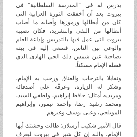
يدرس له فى "المدرسة السلطانية" فى
بيروت بعد أن أخفقت الثورة العرابية التى
كان من أبطالها ورموزها وأصابه ما أصاب
أبطالها من النفي والتشريد، فكان نصيبه
بيروت التى عمل فيها بالتدريس وإذاعة العلم
والوعي بين الناس، فسعى إليه فى بيته
بضاحية عين شمس ذلك الحي الهادئ..الذي
فضله الإمام مسكناً.
وتقابلا بالترحاب والعناق ورحب به الإمام،
وشكر له الزيارة، وعرفّه على أصدقائه
ومريديه أمثال: حافظ إبراهيم، ولطفي السيد،
ومحمد رشيد رضا، وأحمد تيمور، وإبراهيم
المويلحي، وعلى يوسف وغيرهم.
قال الأمير شكيب أرسلان: طالت وحشتك أيها
الإمام، والله إن كلَ شبر فى بيروت ليعرف