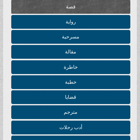
قصة
رواية
مسرحية
مقالة
خاطرة
خطبة
قضايا
مترجم
أدب رحلات