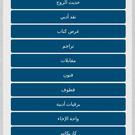
حديث الروح
نقد أدبي
عرض كتاب
تراجم
مقابلات
فنون
قطوف
برقيات أدبية
واحة الإخاء
كاريكاتير