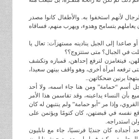
رجال لأنهم استخفوا به. والأطفال كانوا مصدر
ان يعاملهم بتسامح وهدوء، ويهرب منهم، فساقاه
و صاعدا إلى الجبل ينادينه مستهزآت: تعال يا
فعلت في الجبال؟ متى ستتزوج؟؟
هن، فيتغامزن لترفع إحداهن، قمبازه وتكشف
حتى ترفعه امرأة أخرى، وهو واقف بينهن سعيدا،
بتهجا برنين ضحكاتهن..
 أسم “حمامة” ومن هنا جاء اسمه، ولا أحد
 بأن النساء يداعبنه، وقد تقاسمن هذا الأمر
قروي، وإذا مر “أبو حمامة” ولم ينتبهن له كان
يُوقع نفسه في قبضتهن، كان كتومًا ويؤتمن على
لن استدراجه.
أجداده كان جنديًا فرنسيًا، جاء مع نابليون
رى المجاورة ومكث فيها ولم يعد مع جيش نابليون