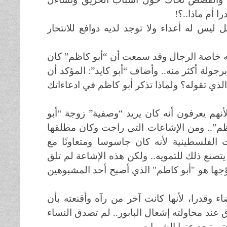
 أم ماذا..؟!
ل ليس له أعداء ولا توجد لديه دوافع للانتحار
ه خاصة الرجال وقد سمعت أن “أبو كاظم” كان
برجولة أكثر منه.. وأضاف “أبو كايد”: المؤكد أن
م الذي تقوله؟ ولماذا تذكر أبو كاظم في ادعاءاتك
هم يعرفون أنه كان يريد “وصفية” زوجة “أبو
ظم”.. ومن الإشاعات التي راجت وكان مطلقها
الفلسطينية لأنه كان جاسوسا ومتعاونًا مع
 يتصنع ذلك للتمويه.. ولكن هذه الإشاعة لم تلق
وّجها هو "أبو كاظم" الذي أصبح أحد المشبوهين
ء وقدرا، لأنها كانت آخر من رآه وأقنعته بأن
ق عند محاولته إشعال البابور.. لم تصدق النساء
ى تبعد عنها الشبهات..