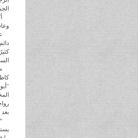
الجم
أ
وعاش
ع
دائم
كثير
السي
ص
كاظم
"أبو
المخ
رواج
بعد 
“
يستح
ما ق