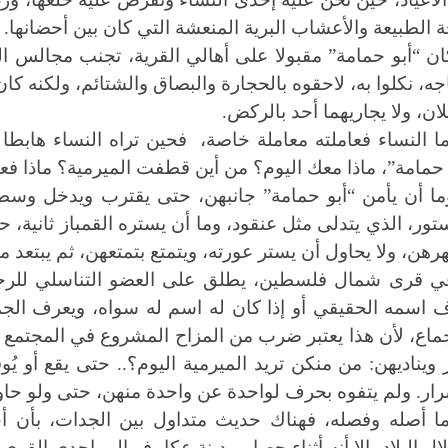
ة الطبيعة والأعشاب البرية المنعشة التي كان بين أحضانها.
ان “أبو حمامة” مقبولا على أهالي القرية، تجنب مجالس ال
جه، نكلوا به، لاحقوه بالحجارة والبصاق والشتائم، ولكنه ك
ان، ولا يجاريهما أحد بالركض.
ما النساء فعاملته معاملة خاصة، فحين تراه النساء هابطا أ
 حمامة”، ماذا معك اليوم؟ من أين قطفت الميرمية؟ ماذا 
ما أن يأمن “أبو حمامة” جانبهن، حتى يقترب ويدخل وسط
تور، الذي يتدلى مثل عنقود، وما أن يستره القمباز ثانية، 
نهرهن، ولا يحاول أن يستر عورته، ويتمتع بتمتعهن، ثم يبتعد م
ي قرى شمال فلسطين، يطلق على العضو التناسلي للرجل
 اسمه الحقيقي أو إذا كان له اسم له سواه، ويعرف الجميع
جماع، لأن هذا يعتبر ضرب من المزاح المشروع في المجتمع ال
ر ويناديهن: من منكن تريد الميرمية اليوم؟.. حتى يقع أو 
رار. ولم يتفوه بحرف لواحدة عن واحدة منهن، حتى ولو حاو
ما أصله وفصله، فهناك حديث متداول بين الجدات، بأن أحد 
لال البلاد، إلا أنه أثناء حصار مدينة عكا، فر إلى إحدى الق