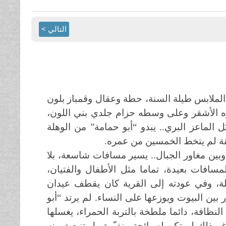
التالي >
الملابس طيلة السنة، حطة وعقال وقمباز بلون
ره الأشقر وعلى وسطه حزام جلدي بني اللون،
لماعز البري.. يبدو “أبو حمامة” من الوهلة
يقة لم يتخط الخمسين من عمره.
وبين مغاور الجبال.. يسير مسافات شاسعة، بلا
افات بعيدة، تماما مثل الأطفال والفتيان،
ة، وفي عودته إلى القرية كان يقطف عيدان
بين البيوت ويوزعها على النساء. لم يرتد “أبو
لنظافة، دائما ملطخة بالتربة الحمراء، يغسلها
م ذلك لم تكن له رائحة منفـّرة، بل تنبعث منه