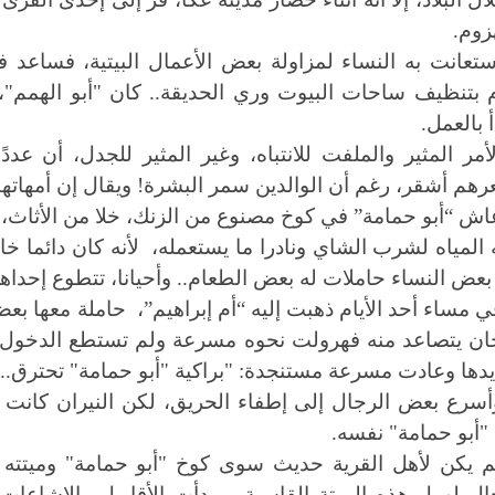
زوم.
ستعانت به النساء لمزاولة بعض الأعمال البيتية، فساعد 
 بتنظيف ساحات البيوت وري الحديقة.. كان "أبو الهمم"،
أ بالعمل.
لأمر المثير والملفت للانتباه، وغير المثير للجدل، أن عد
هم أشقر، رغم أن الوالدين سمر البشرة! ويقال إن أمهاتهم
اش “أبو حمامة” في كوخ مصنوع من الزنك، خلا من الأثاث، 
 المياه لشرب الشاي ونادرا ما يستعمله، لأنه كان دائما خال
 بعض النساء حاملات له بعض الطعام.. وأحيانا، تتطوع إحدا
ي مساء أحد الأيام ذهبت إليه “أم إبراهيم”، حاملة معها بع
ان يتصاعد منه فهرولت نحوه مسرعة ولم تستطع الدخول، لأ
دها وعادت مسرعة مستنجدة: "براكية "أبو حمامة" تحترق.. ب
أسرع بعض الرجال إلى إطفاء الحريق، لكن النيران كانت 
 "أبو حمامة" نفسه.
م يكن لأهل القرية حديث سوى كوخ "أبو حمامة" وميتته
ال لهول هذه الميتة القاسية.. وبدأت الأقاويل والإشا