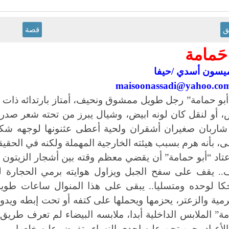
ق
قصة
حَمامة
يسون أسدي /حيفا
maisoonassadi@yahoo.co
أبو حمامة” رجل طويل ممشوق ونحيف، أمتاز بارتدائه ذات 
، أو لنقل كان لونه ابيض، وشيال يبرز من تحته شعر صد
شاربان صغيران أشقران ولحية أعطى عثنونها لوجهه شكل ا
لى، بأنه هرم بسبب هيئته الخارجية المهملة ولكنه في الحق
عتاد “أبو حمامة” أن يقضي معظم وقته بين أشجار الزيتون 
. يقف على سفح الجبل ويزاول هوايته برمي الحجارة لمس
ا لوحده ومتسليا.. يبقى على هذا المنوال ساعات طويل
رمية والزعتر، يحزمها ويحملها على كتفه أو تحت إبطه ويدور 
ة” الملابس الداخلية أبدا، ملابسه البيضاء لم تعرف طريق ا
لأعياد، حين تحن عليه إحدى النساء وتفرض عليه خلعها، ورغ