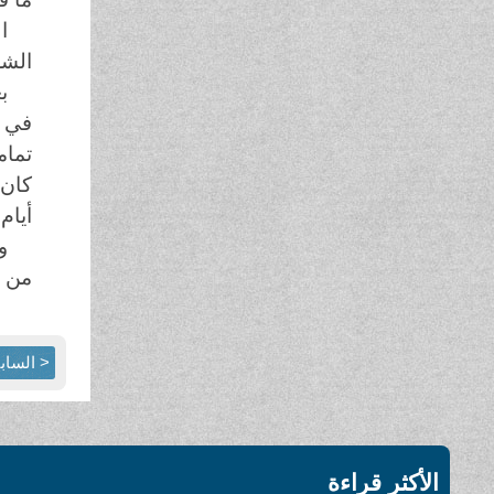
ا
الشر
ب
في ا
تمام
كان 
أيام
و
من ي
< الساب
الأكثر قراءة