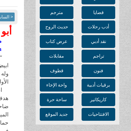
قضايا
مترجم
< الساب
أدب رحلات
حديث الروح
أبو 
م
نقد أدبي
عرض كتاب
m
تراجم
مقابلات
“
ابيض
فنون
قطوف
وله 
الأو
برقيات أدبية
واحة الإخاء
ا
هدف.
كاريكاتير
ساحة حرة
ضاحك
المي
الافتتاحيات
جديد الموقع
حمام
في ا