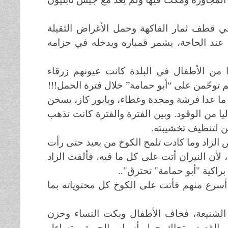
في قطف ثمار الفاكهة وحمل الأغراض الثقيلة
 عند الحاجة، يشمر قمبازه ويدخله في حزامه
دًا من الأطفال في البلدة كانت عيونهم زرقاء
 توحّمن على “أبو حمامة” خلال فترة الحمل!!!
ما عدا فرشة ومخدة وغطاء، وبابور كاز، يسخن
يا من الوقود. وبين الفترة والفترة كانت تذهب
هن لتنظيف تخشيبته.
ض الزاد وما كادت تلمح الكوخ من بعيد حتى رأت
ن النيران أتت على كل ما فيه، فألقت الزاد
راكية "أبو حمامة" تحترق"..
أسرع منهم فأتت على الكوخ كل محتوياته بما
 الشنيعة، فخاف الأطفال وبكت النساء وحزن
عات والقصص تحاك حول أسباب الحريق وتساءل