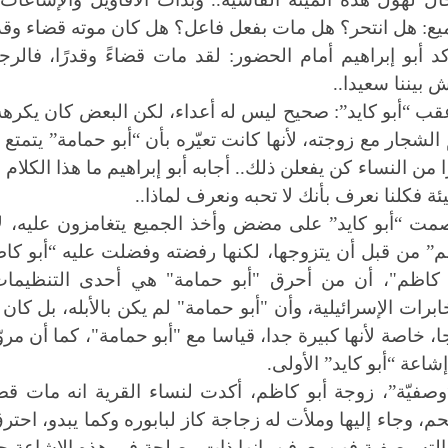
يع: هل انتحر؟ هل مات بفعل فاعل؟ هل كان موته قضاء وقدرا
كد أبو إبراهيم أمام الحضور: لقد مات قضاءً وقدرًا، فالرج
 بيننا سعيدا..
قب “أبو كايد”: صحيح ليس له أعداء، لكن البعض كان يكره
 الشجار مع زوجته، لأنها كانت تعيّره بأن “أبو حمامة” يتمتع 
ًا من النساء كن يفعلن ذلك.. أجابه أبو إبراهيم ما هذا الكلا
ئة فكلنا نعرف بأنك لا تحبه ونعرف لماذا..
مت “أبو كايد” على مضض وأخذ الجميع يتغامزون عليه، لأن
” من قبل أن يتزوجها، لكنها رفضته وفضلت عليه “أبو كا
 كاظم"، أن من أحرق "أبو حمامة" هي أحدى التنظيمات 
ابرات الإسرائيلية، وأن "أبو حمامة" لم يكن بالأبله، بل كان
ا، خاصة لأنها كبيرة جدا، قياسا مع "أبو حمامة"، كما أن مر
إشاعة “أبو كايد” الأولى.
وصفيّة”، زوجة أبو كاظم، أكدت لنساء القرية انه مات قضا
م، وجاء إليها وملأت له زجاجة كاز لبابوره وكما يبدو، احتر
الته وصفية فهن يعرفن بانها ذات مصلحة في هذه الإشاعة حت