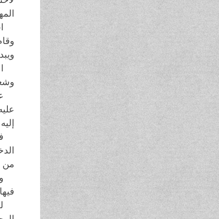
المه
ا
وقام
ويبد
ا
وشعر
ع
عليه
إليه
ف
الدخ
من ي
و
فيها
ل
الرج