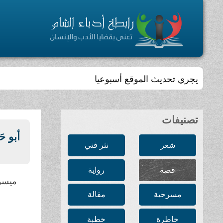
يجري تحديث الموقع أسبوعيا
تصنيفات
أبو ح
شعر
نثر فني
قصة
رواية
ميسو
مسرحية
مقالة
خاطرة
خطبة