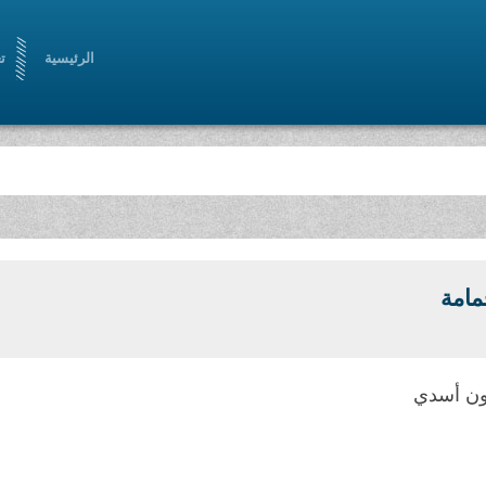
الرئيسية
ت
َمامة
ن أسدي