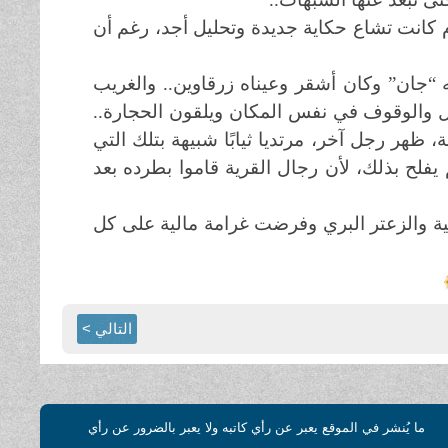
كانت تشاع حكاية جديدة وتحليل أجد، رغم أن
ه “جان” وكان أشقر وعيناه زرقاوين.. والغريب
جبل والوقوف في نفس المكان ويلقون الحجارة..
 ظهر رجل آخر، مرتديا ثيابًا شبيهة بتلك التي
يفلح بذلك، لأن رجال القرية قاموا بطرده بعد
 والزعتر البري وفرضت غرامة مالية على كل
التالي >
ما يُنشر في الموقع يعبر عن رأي كاتبه ولا يعبر بالضرور عن رأي