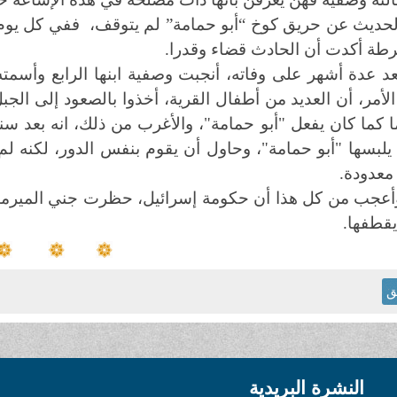
لحديث عن حريق كوخ “أبو حمامة” لم يتوقف، ففي كل يوم 
طة أكدت أن الحادث قضاء وقدرا.
عد عدة أشهر على وفاته، أنجبت وصفية ابنها الرابع وأسمت
لأمر، أن العديد من أطفال القرية، أخذوا بالصعود إلى ال
ا كما كان يفعل "أبو حمامة"، والأغرب من ذلك، انه بعد سنة،
يلبسها "أبو حمامة"، وحاول أن يقوم بنفس الدور، لكنه لم 
 معدودة.
أعجب من كل هذا أن حكومة إسرائيل، حظرت جني الميرمية
قطفها.
ق
النشرة البريدية