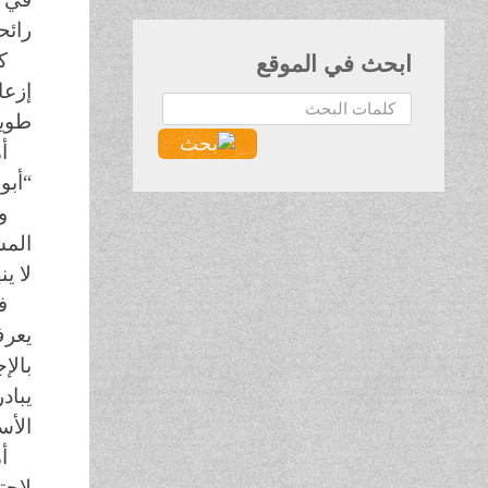
رائح
ك
ابحث في الموقع
إزعا
البحث...
طويل
أ
“أبو
و
المس
لا ي
ف
يعرف
بالإ
يباد
الأس
أ
لاحت