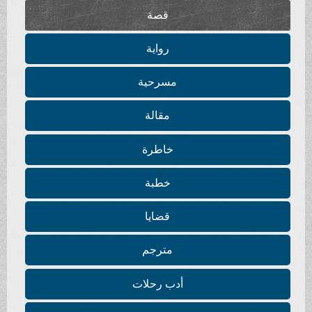
قصة
رواية
مسرحية
مقالة
خاطرة
خطبة
قضايا
مترجم
أدب رحلات