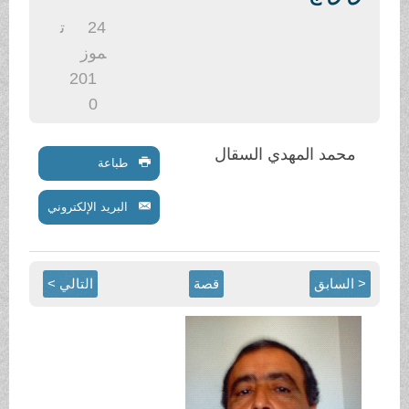
.
24
ت
موز
201
0
محمد المهدي السقال
طباعة
البريد الإلكتروني
< السابق
قصة
التالي >