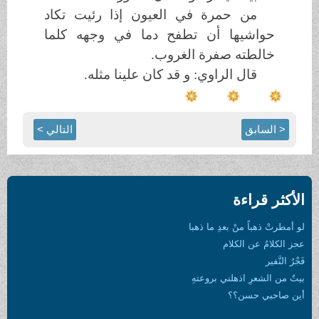
من حمرة في العيون إذا رئيت تكاد
حواشيها أن تطفح دما في وجهه كلما
خالطته صفرة الغروب.
قال الراوي: و قد كان علينا مثله.
< السابق
التالي >
الأكثر قراءة
لو أمطرتْ ذهباً منْ بعدِ ما ذهبا
عجز الكلامُ عن الكلام
فَجْرُ النَّفير
بيتٌ من الشعرِ اذهلني بروعتهِ
أين صاحبي حسن؟؟