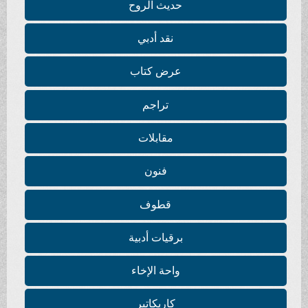
حديث الروح
نقد أدبي
عرض كتاب
تراجم
مقابلات
فنون
قطوف
برقيات أدبية
واحة الإخاء
كاريكاتير