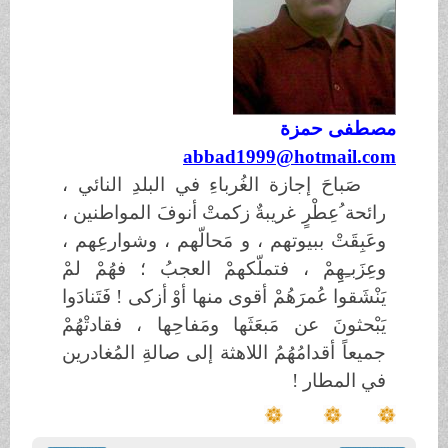
مصطفى حمزة
abbad1999@hotmail.com
صَباحَ إجازة الغُرباءِ في البلدِ النائي ،
رائحة ُعِطْرٍ غريبةٌ زكمتْ أنوفَ المواطنين ،
وعَبِقَتْ ببيوتهم ، و مَحالّهم ، وشوارعِهم ،
وعِزَبـِهِِمْ ، فتملّكهمْ العجبُ ؛ فهُمْ لمْ
يَنْشَقوا عُمرَهُمْ أقوى منها أوْ أزكى ! فَتَنادَوا
يَبْحثونَ عن مَبعَثَها ومَفاحِها ، فقادتْهُمْ
جميعاً أقدامُهُمُ اللاهثة إلى صالةِ المُغادرين
في المطار !