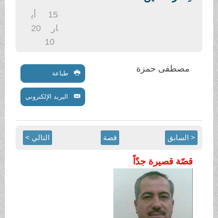
.
15
أي
ار
20
10
مصطفى حمزة
طباعة
البريد الإلكتروني
< السابق
قصة
التالي >
قصّة قصيرة جدّاً