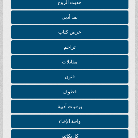
حديث الروح
نقد أدبي
عرض كتاب
تراجم
مقابلات
فنون
قطوف
برقيات أدبية
واحة الإخاء
كاريكاتير