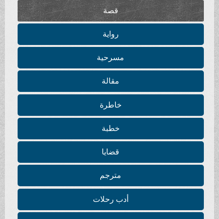
قصة
رواية
مسرحية
مقالة
خاطرة
خطبة
قضايا
مترجم
أدب رحلات