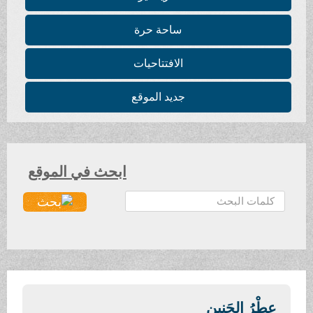
ساحة حرة
الافتتاحيات
جديد الموقع
ابحث في الموقع
ا
ل
ب
ح
ث
.
.
عِطْرُ الحَنين