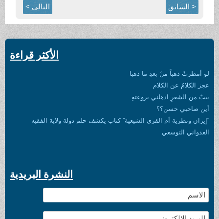
< السابق
التالي >
الأكثر قراءة
لو أمطرتْ ذهباً منْ بعدِ ما ذهبا
عجز الكلامُ عن الكلام
بيتٌ من الشعرِ اذهلني بروعتهِ
أين صاحبي حسن؟؟
“إيران ونظرية أم القرى الشيعية” كتاب يكشف حلم دولة ولاية الفقيه
العدواني التوسعي
النشرة البريدية