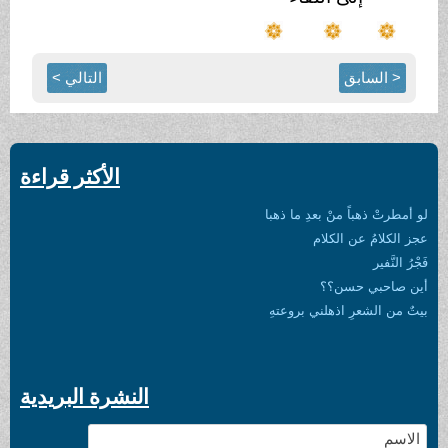
< السابق
التالي >
الأكثر قراءة
لو أمطرتْ ذهباً منْ بعدِ ما ذهبا
عجز الكلامُ عن الكلام
فَجْرُ النَّفير
أين صاحبي حسن؟؟
بيتٌ من الشعرِ اذهلني بروعتهِ
النشرة البريدية