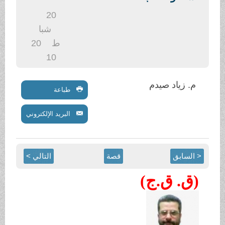
.
20
شبا
ط
20
10
م. زياد صيدم
طباعة
البريد الإلكتروني
< السابق
قصة
التالي >
(ق. ق.ج)