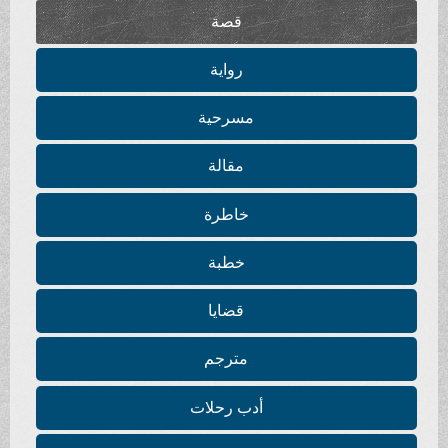
قصة
رواية
مسرحية
مقالة
خاطرة
خطبة
قضايا
مترجم
أدب رحلات