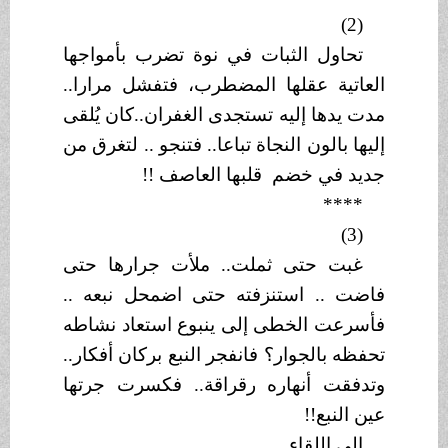
(2)
تحاول الثبات في نوة تضرب بأمواجها
العاتية عقلها المضطرب، فتفشل مرارا..
مدت يدها إليه تستجدى الغفران..كان يُلقى
إليها بالون النجاة تباعا.. فتنجو .. لتغرق من
جديد في خضم قلبها العاصف !!
****
(3)
غبت حتى ثملت.. ملأت جرارها حتى
فاضت .. استنزفته حتى اضمحل نبعه ..
فأسرعت الخطى إلى ينبوع استعاد نشاطه
تحفظه بالجوار؟ فانفجر النبع بركان أفكار..
وتدفقت أنهاره رقراقة.. فكسرت جرتها
عين النبع!!
إلى اللقاء