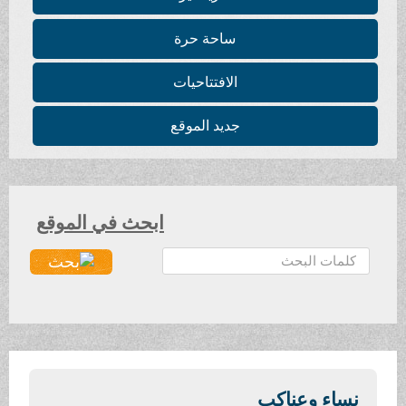
ساحة حرة
الافتتاحيات
جديد الموقع
ابحث في الموقع
ا
ل
ب
ح
ث
.
.
نساء وعناكب