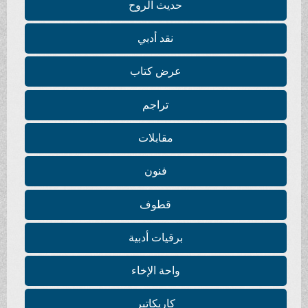
حديث الروح
نقد أدبي
عرض كتاب
تراجم
مقابلات
فنون
قطوف
برقيات أدبية
واحة الإخاء
كاريكاتير