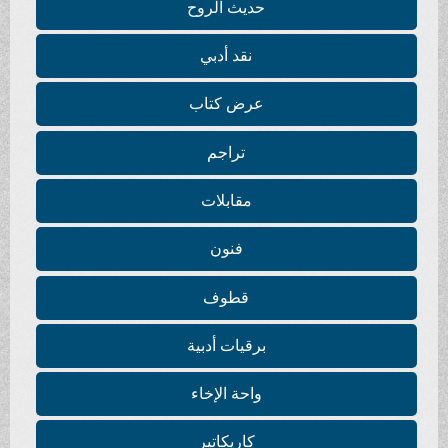
حديث الروح
نقد أدبي
عرض كتاب
تراجم
مقابلات
فنون
قطوف
برقيات أدبية
واحة الإخاء
كاريكاتير