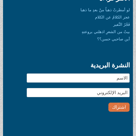
لو أمطرتْ ذهباً منْ بعدِ ما ذهبا
عجز الكلامُ عن الكلام
فَجْرُ النَّفير
بيتٌ من الشعرِ اذهلني بروعتهِ
أين صاحبي حسن؟؟
النشرة البريدية