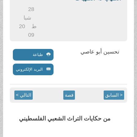
.
28
شبا
ط
20
09
تحسين أبو عاصي
طباعة
البريد الإلكتروني
< السابق
قصة
التالي >
من حكايات التراث الشعبي الفلسطيني