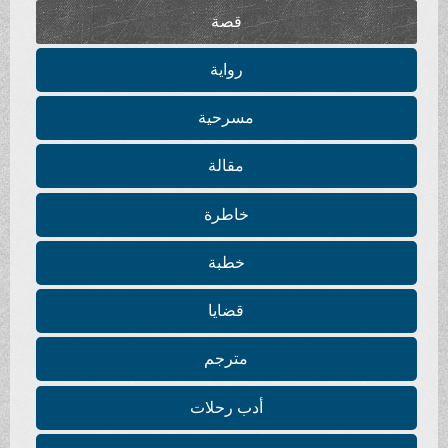
قصة
رواية
مسرحية
مقالة
خاطرة
خطبة
قضايا
مترجم
أدب رحلات