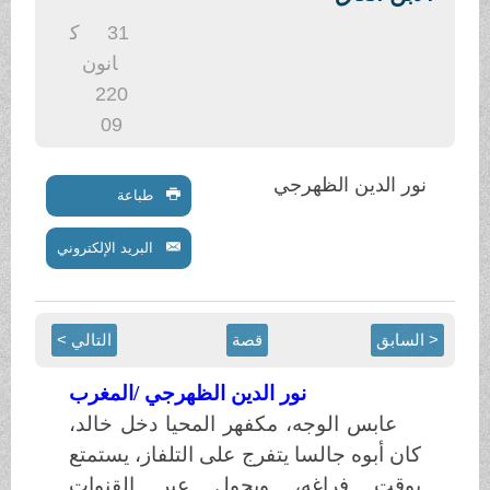
.
31
ك
انون
2
20
09
نور الدين الظهرجي
طباعة
البريد الإلكتروني
< السابق
قصة
التالي >
نور الدين الظهرجي /المغرب
عابس الوجه، مكفهر المحيا دخل خالد،
كان أبوه جالسا يتفرج على التلفاز، يستمتع
بوق
ت
فراغه، ويجول عبر القنوات