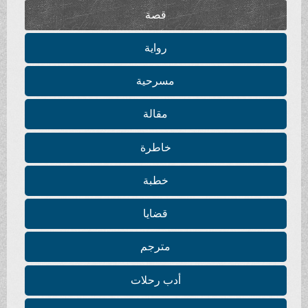
قصة
رواية
مسرحية
مقالة
خاطرة
خطبة
قضايا
مترجم
أدب رحلات