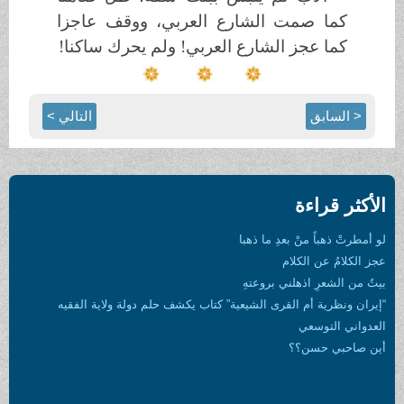
كما صمت الشارع العربي، ووقف عاجزا
كما عجز الشارع العربي! ولم يحرك ساكنا!
< السابق
التالي >
الأكثر قراءة
لو أمطرتْ ذهباً منْ بعدِ ما ذهبا
عجز الكلامُ عن الكلام
بيتٌ من الشعرِ اذهلني بروعتهِ
“إيران ونظرية أم القرى الشيعية” كتاب يكشف حلم دولة ولاية الفقيه
العدواني التوسعي
أين صاحبي حسن؟؟