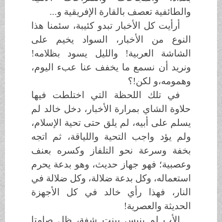
والطائفية تعصف بالقارة الإفريقية و...
أرأيت كل الأخبار تبدو كئيبة، سئمنا هذا
النوع من الأخبار، السواد يخيم على
الشاشة العربية! والليل يسود بظلامه!
ونريد أن نسمع ما يخفف عنا عبء اليوم،
وهمومه،و لكن!؟
في تلك اللحظة التي اختلطت فيها
حلاوة الشاي بمرارة الأخبار، دخل خالد لم
يسلم على أبيه، لم يلق حتى تحية الإسلام،
ولم يؤد واجب التحية واللياقة، ثم اتجه
بخفة وسرعة نحو التلفاز وكسره بعنف
وعصبية؛ فهو جهاز حديث، وهو بدعة يحرم
استعماله، وكل بدعة ضلالة، وكل ضلالة في
النار، فهذا رأي خالد في كل الأجهزة
الحديثة والعصرية!
الأب لم ينب
س
ببنت شفة، ظل صامتا