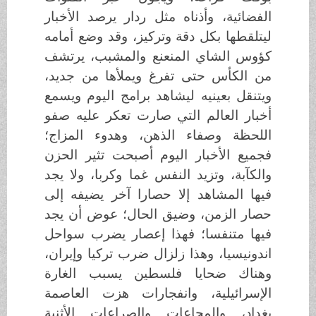
الفضائية، وأذناه مثل ردار يرصد الأخبار
ليتلقطها بكل دقة وتركيز، وقد وضع أمامه
كؤوس الشاي المنعنع والمشبب، يرتشف
من الكأس حتى تفرغ ويملأها من جديد،
ويتنقل بعينيه ليشاهد برامج اليوم ويسمع
أخبار العالم التي صارت تعكر عليه صفو
اللحظة وصفاء الذهن، وهدوء المزاج؛
فجميع الأخبار اليوم أصبحت تثير الحزن
والكآبة، وتزيد النفس غما وكربا، ولا يجد
فيها المشاهد إلا حصارا آخر يضيفه إلى
حصار الزمن، وضيق الحال؛ عوض أن يجد
فيها متنفسا؛ فهذا إعصار يضرب سواحل
اندونيسيا، وهذا زلزال ضرب تركيا وإيران،
وهناك ضحايا فلسطين يسبب الغارة
الإسرائيلية، وانفجارات هزت العاصمة
بغداد، والمجاعات والصراعات الأثنية