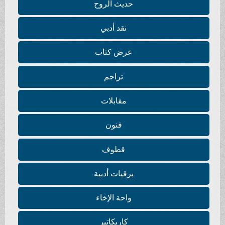
حديث الروح
نقد أدبي
عرض كتاب
تراجم
مقابلات
فنون
قطوف
برقيات أدبية
واحة الإخاء
كاريكاتير