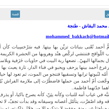
ق
قصة
محمد البقاش - طنجة
mohammed_bakkach@hotmail
مُّ أحمد تُعْنى بنباتات تزيِّن بها بيتها. فيه سَرْخسِيات كأ
 اللّواقح فتنتشي لركْض هنْد وهروبها من الحشرة الكريمة
.
ل بجمالها البهيّ.. تضعها ربة البيت في حاويات خَزَفية وبلا
رعرع أحمد بينها يزحف ويحبو في فناء الدار، تارة يعبث بها و
 أمّه لنُبوتها ترابها وتسقيها فتنجو من الموت، ثم تعود لها ح
وجَّعت أمّ أحمد من حملها فاضطُرّت إلى ملازمة الفراش بُر
هما جدّتهما فاطمة..
نبَّه في غياب أمه للنبات وكأنه يئِنّ، كأنه يصرخ باكيا، أو يذ
ه باحثا عن رونقٍ مفقود لا يتذكره إلا من خلال ذاكرته، ثم ينا