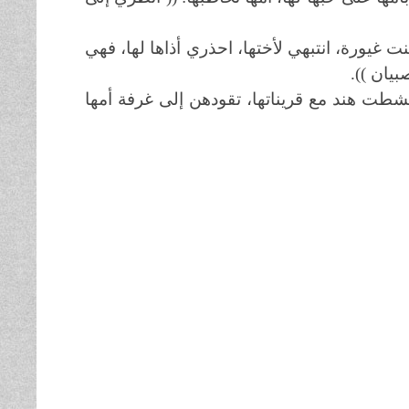
بنت غيورة، انتبهي لأختها، احذري أذاها لها، فهي
بيان )).
، نشطت هند مع قريناتها، تقودهن إلى غرفة أمها