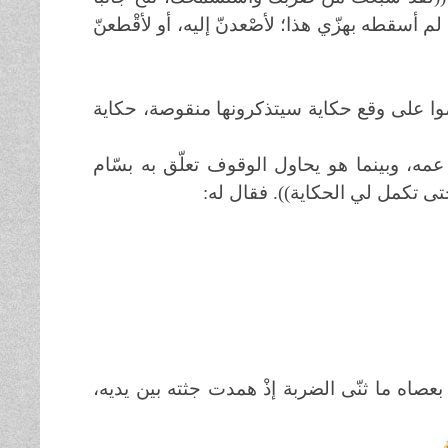
لم
أسقطه بهزّي هذا؛ لأصْعدنّ إليه، أو لأقْطعنّ
وا على وقع حكاية سيتذكرونها منقوصة، حكاية
ه عمه، وبينما هو يحاول الوقوف تعلّق به بسّام
(حتى تكمل لي الحكاية)). فقال له:
عصاه ما ثنّى الضربة إذْ همدت جثته بين يديه،