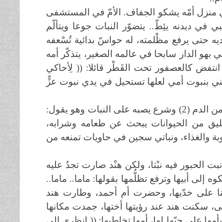
منزل أمّه يشكو الجفاف. الأمّ في المستشفى
في ديدنه يئِطّ.. يتضوّر النبات جوعا ويتألّم
ه حتى يرفع مظْلمته، له حواسّ بدائية تُسْعفه
بهو الدار سابحا في عالمه الصغير، يتذكّر أمه
 انتفض كالعصفور تحت القَطْر قائلا: (( لِأحاكي
عتني بنبوت أمي لعلها تستحيل في يدي نبوت عزٍّ
نهض وأحضر الماء بمقدار ما يحمل الإنسان البالغ من لترات من الدم (2) وشرع يصبه على النبات وهو يقول:
طليق من الحيوانات يبحث عن طعامه وشرابه،
بة والغذاء، ونباتي سجين في حاويات تمنعه من
 الحبور فيه نبْتا، ولكن هنْد صارت تجدُ عليه
 إلى أبيها وترفع تظلُّمها بقولها: ماما.. ماما..
ا على خدّيها، وحضرت أم أحمد، وطارت هند
ثى، سكنت هند عند رؤيتها أختها، جمدت مكانها
ا على حبّها لها، أمها تخاطبها: (( انظري إلى