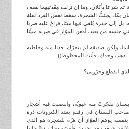
سللا إلى موزة مثقلة يغلب على ثمارها لون بقرة موسى (4)، ثم شرعا يأكلان، وما إن نزلت مِعْدتيهما نصف
ن يكاد يجتثُّ الشجرة، سقط نفس القرد لقلة
ه، بل إلى حفرة يُلقى فيها ميْتا، فراغ عليه ضربا
ي جنسه من بعيد، أمعن الموّاز في ضربه مبيِّتا
ئما، ولكن صديقه لم يتحرّك، فدنا منه وخاطبه
ع أنا، اذهب وحدك، فأنت المحظوظ)).
 الذي انقطع وحرّرني؟
تان تفجَّرتْ منه عيونُه، وانتصبت فيه أشجار
ر صاحب البستان في رفقةٍ بعدد إلكترونات ذرة
ألقى بنفسه يوهم الموّاز أن هزّه للشجرة هو الذي
 ((لقد شبعت من ضربك وأستسمحك، تنحَّ جانبا