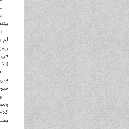
ـ 
ب
بيئت
ن
زمن 
في ي
((لا
ح
سرور
سويع
و
بعضه
كلام
يستج
ـ