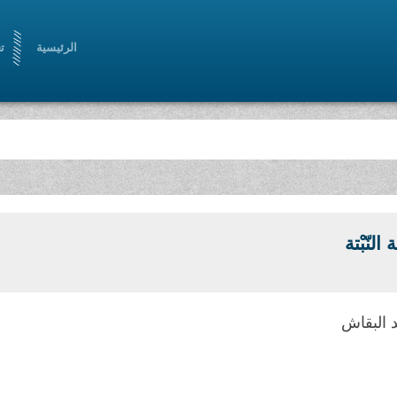
الرئيسية
ت
النّبْتة
 البقاش