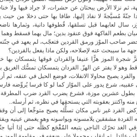
ة، ثم نزلا الأرض يبحثان عن حشرات، لا جراد فيها ولا خنافس
 جنّةً مُسيَّجةً لا نفاذ إليها، طافا بها حتى دخلا من حيث
ْز، سال لعابهما
قبل تسلقها، قُطوفها دانية، وثمارها ناضجة
يان بطعم الفاكهة فوق عنقود بدين؛ مال بهما فسقط وهما م
ضر صاحب الموْز ورمق القردين فتعجّب، لم يعهد في جنّته قرد
هة ما سيبحث عنه لإصلاحه، ولكن ماذا يفعل بالقردين؟
زَّ شجرة الموز هزًّا عنيفا والقردان فوقها يتمسكان بها خش
قط وهو لا يفتر عن الهزّ. القردان يتمسكان تمسُّك الغري
 والقرد يصيح محاولا الانفلات، فوضع الحبل في عنقه، ثم أ
عقبيه، شرع يدور على الموّاز كما لو كا فرسا يُروِّضه فا
بطول عشرين موزة، فشرع يضرب القرد ضرب المطرقة للس
منه واكتنز بعقوبته التي يستحقها في نظره، ثم أرسله..
كض القرد غير ناس مكان تسلُّله يصيح متوجِّعا إلى أن وقف
 القردة مشفقين يلامسونه ويواسونه وهو يغمض عينيه ويفت
في الغد تحرّك الناجي يتبعه المُُفْْجَع كظلِّه حتى إذا أت
لب عائدا.. ثم انقلب محمولا على ضعفه في مقاومة الموز وحل