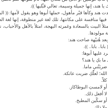
يا هند، إنها جميلة وسيمة، تعالي قبِّليها )).
دت هند وكأها قبْر مأهول، حملها أبوها وهو يقول لأمها: (( ال
فيها منافسة على مكانتها، تلك لغة غير منطوقة، إنها لغة الص
متلأ البيت بالسعادة وغمرته البهجة، امتلأ بالأهل والأحباب
ة مولودها.
بعد هُنيْهة صاحت هند:
 بابا.. بابا.. )).
رد عليها أبوها:
 ما بكِ يا هند؟
 ضربَتْني ماما.
 الله؛ لعلّّكِ ضربت عاتكة.
كلاّ.
 أو لامستِ البوطاكاز.
 لا أفعل ذلك.
 أو سكّين المطبخ.
 ولا ذاك.