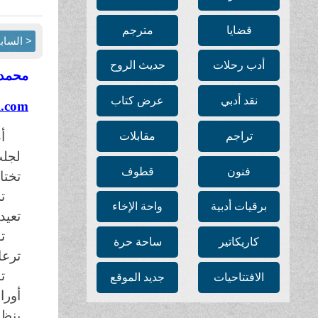
قضايا
مترجم
< الساب
أدب رحلات
حديث الروح
محمد 
نقد أدبي
عرض كتاب
.com
أ
تراجم
مقابلات
لجلب
فنون
قطوف
تختا
ت
برقيات أدبية
واحة الإخاء
تعيد
ت
كاريكاتير
ساحة حرة
ترعا
ت
الافتتاحيات
جديد الموقع
بنظر