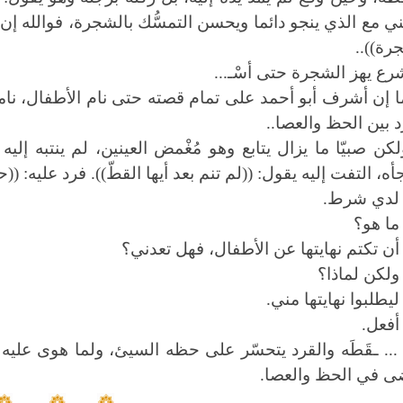
ي مع الذي ينجو دائما ويحسن التمسُّك بالشجرة، فوالله إن 
رة))..
رع يهز الشجرة حتى أسْـ...
ا إن أشرف أبو أحمد على تمام قصته حتى نام الأطفال، نام
د بين الحظ والعصا..
لكن صبيّا ما يزال يتابع وهو مُغْمض العينين، لم ينتبه إلي
أه، التفت إليه يقول: ((لم تنم بعد أيها القطّ)). فرد عليه: (
 لدي شرط.
 ما هو؟
 أن تكتم نهايتها عن الأطفال، فهل تعدني؟
 ولكن لماذا؟
 ليطلبوا نهايتها مني.
 أفعل.
 ... ـقَطَه والقرد يتحسّر على حظه السيئ، ولما هوى عليه ب
 في الحظ والعصا.