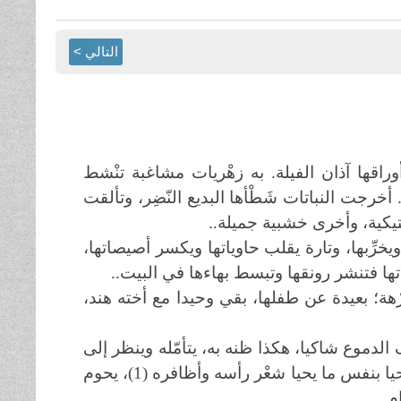
التالي >
ن أوراقها آذان الفيلة. به زهْريات مشاغبة تنْشط
أخرجت النباتات شَطْأها البديع النّضِر، وتألقت
ستيكية، وأخرى خشبية جميلة..
يخرِّبها، وتارة يقلب حاوياتها ويكسر أصيصاتها،
ياتها فتنشر رونقها وتبسط بهاءها في البيت..
ْهة؛ بعيدة عن طفلها، بقي وحيدا مع أخته هند،
رف الدموع شاكيا، هكذا ظنه به، يتأمّله وينظر إلى
أوراقه وقد اصْفرَّت، يتأمّل أغصانه وسيقانه وقد بدأت تجفّ، لا تحيا بنفس ما يحيا شعْر رأسه وأظافره (1)، يحوم
م..