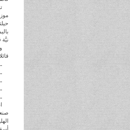
موزة
حيلت
بالي
نيَّة
و
قائل
ـ
ـ
ـ
ـ
ـ
ا
صنعت
أسقط