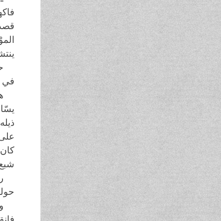
فاكه
قصدا
المو
ينتش
ح
في ج
ه
يسّا
ذيله
على 
كان 
شبع 
ر
حوله
و
فانق