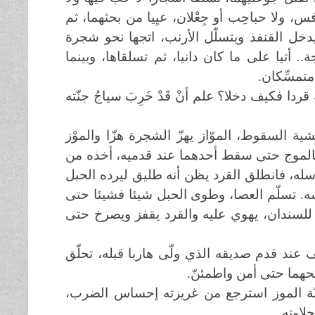
، ولا حباحِب أو جِعْلان، عيِيا من بحثهما، ثم
 يدخل القنفذ ويتسلّل الأرنب، اتجها نحو شجرة
.. أتيا على ما كان دانيا، ثم تسلقاها، وبينما
تمسِّكان.
ا فكيف دخلا؟ علم أنْ قَدْ خَرِبَ سياجُ جنّته
ية السقوط، الموّاز يهزّ الشجرة هزّا والموْز
ق بالموج حتى سقط أحدهما عند قدميه، أخذه من
رسله، فانطلق القرد يظن أنه طليق ليرده الحبل
رسه. تسلّم العصا، وطوى الحبل شيئا فشيئا حتى
ندان، يهوي عليه والقرد يقفز ويصرخ حتى
 عند قدم صديقه الذي ولّى هاربا قبله، تحلّق
حهما حتى أمن واطمئنّ.
يا جنّة الموز استرجع من غريزته إحساس الضرب،
اوته..