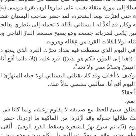
ت
 حتى اهتزّت بهما الشجرة، لقد حضر صاحب البستان غضبا
ه وكان قد أعدَّ له البستاني نقّالة لا تحمله إلى بيْطري يعالج
مين يَدْمى لضرباته جسمه وهو يصيح مسمعا الفارّ الناجي وبن
 قتله لولا انفلات القرد من عِقاله وهروبه..
في اليوم الذي سقطت فيه بغداد تحرّك القرد الذي ينجو دا
ا: ((هيا إلى الموْز، فكم هو لذيذ)). فرد عليه: ((لا، دائما أق
 انهضْ وتقدّمْ معي ولا تخفْ.
 وكيف لا أخاف وقد كاد يقتلني البستاني لولا حبله المتهرِّئ
 اليوم أقع أنا، سألقي بنفسي بدلاً عنك.
 أحقا؟
 نعم.
نطلق سيئ الحظ مع صديقه لا يقاوم رغبته، ولما كانا في بس
ْ ظلالَها جفونُه وقد ازْدَردا من الفاكهة ما ازدردا، حض
الهليوم (5)، ثم شرع يهزّ الشجرة وسقط القرد الوفيّ.. 
ه، وحين وقع لم يمدّ يده إليه، بل ركله برجله وهو يقول: