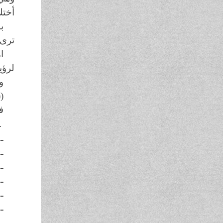
أختك 
ب
ترى 
ا
لرؤي
و
((
ف
ـ
ـ
ـ
ـ 
ـ
ـ
ـ
ـ