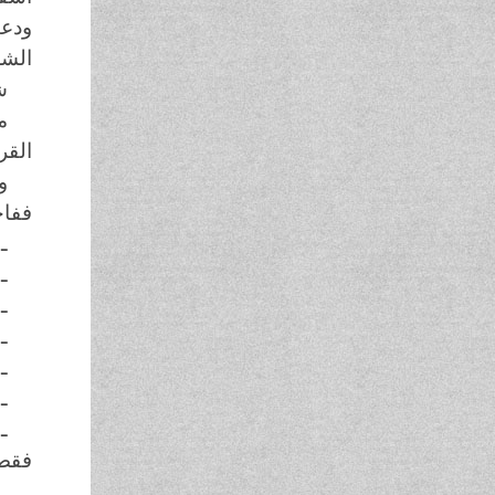
ودعن
الشج
ش
م
القر
و
ففاج
ـ
ـ
ـ
ـ
ـ
ـ
ـ
فقضى