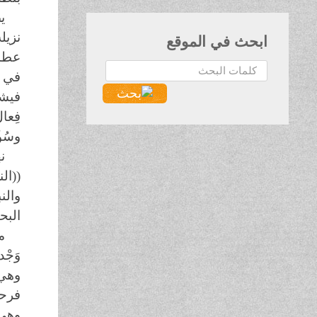
ي
نزيل
ابحث في الموقع
عطشا
البحث...
في م
فيشت
فِعا
وسُؤْ
((ال
والن
البح
م
وَجْ
وهي 
فرحا
وهي 