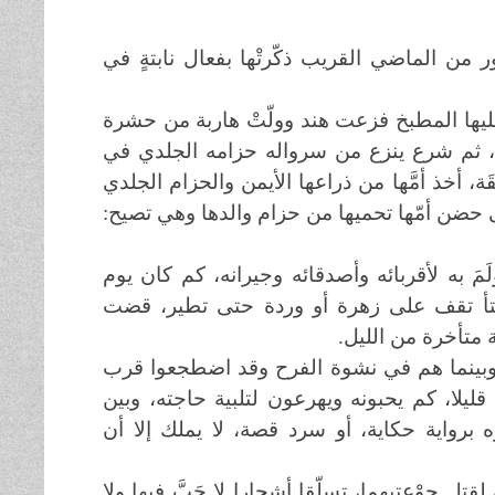
صور من الماضي القريب ذكّرتْها بفعال نابتةٍ في
يها المطبخ فزعت هند وولّتْ هاربة من حشرة
ها للإشعاعات القاتلة (3)، تخلّص منها، ثم شرع ينزع من سرواله حزامه الجلدي في
، أخذ أمَّها من ذراعها الأيمن والحزام الجلدي
حضن أمّها تحميها من حزام والدها وهي تصيح:
مَ به لأقربائه وأصدقائه وجيرانه، كم كان يوم
فتأ تقف على زهرة أو وردة حتى تطير، قضت
متأخرة من الليل.
، وبينما هم في نشوة الفرح وقد اضطجعوا قرب
لا، كم يحبونه ويهرعون لتلبية حاجته، وبين
ه برواية حكاية، أو سرد قصة، لا يملك إلا أن
 جوْعتيهما، تسلّقا أشجارا لا حَبَّ فيها ولا