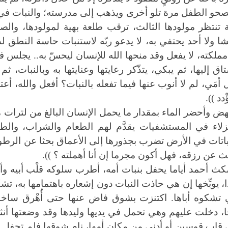
صحو الطفل مرة تلو أخرى ويذهب إلى مدرسته؛ والنبات في 
ة تنتظر مولودها الثالث، ترقب طلعة بهية لمولودها، والصبي 
 ولا أحد يحتفي به، لا يدعو ربّه لاستنبات حاسة النطق لدي
ملكته، لا يفعل وقد منحها الله للإنسان ليحسّ به..
يجلس في 
اق إليها، ثم يبكي، يتذّكر رعايتها وعنايتها به وبالنبات، ثم
ل أمَي، لم لا أنوب عنها فيما تفعله بالنبات؟ أفعل والله، أ
دد )).
نزلاء في المستشفيات يقدَّم لهم الطعام والشراب، وال
باتات في الأرض تضرب بجذورها إلى الأعماق بحثا عن الرطو
ث عن رزقه، فهل أكون مجرما إن أنا أهملته ؟ )).
كث أحمد أياما يحفل بنبات أمه، أطرب سلوكه قلْب أبيه وأنبت
دا، يوبِّخها إن هي حاذت النبات دون إشعاره باهتمامها به، تشكوه
تشكوه أباها. اكتنزت بشوق فاض عنها حتى أُهْرق ساخن
، دخلت عليهم وهي تحمل في يد
ي
ها وليدها وقد وضعتها أن
قاب قوسين أو أدنى من مكان أمها، نام شوقها فلم تحفل بأمه