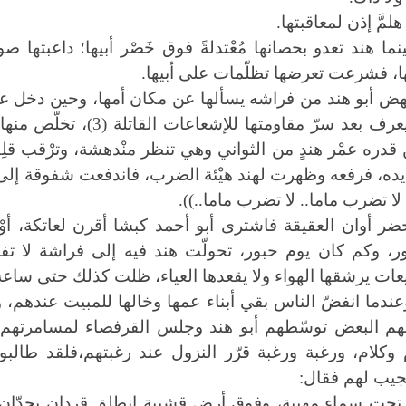
هلمَّ إذن لمعاقبتها.
ينما هند تعدو بحصانها مُعْتدلةً فوق خَصْر أبيها؛ داعبتها 
ها، فشرعت تعرضها تظلّمات على أبيها.
هض أبو هند من فراشه يسألها عن مكان أمها، وحين دخل عل
لم يعرف بعد سرّ مقاومت
قدره عمْر هندٍ من الثواني وهي تنظر منْدهشة، وترْقب قلِقَة
ده، فرفعه وظهرت لهند هيْئة الضرب، فاندفعت شفوقة إلى 
، لا تضرب ماما.. لا تضرب ماما..)).
ضر أوان العقيقة فاشترى أبو أحمد كبشا أقرن لعاتكة، أوْلَ
، وكم كان يوم حبور، تحولّت هند فيه إلى فراشة لا ت
ات يرشقها الهواء ولا يقعدها العياء، ظلت كذلك حتى ساعة 
عندما انفضّ الناس بقي أبناء عمها وخالها للمبيت عندهم
م البعض توسّطهم أبو هند وجلس القرفصاء لمسامرتهم قلي
 وكلام، ورغبة ورغبة قرّر النزول عند رغبتهم،فلقد طالبو
يب لهم فقال:
 تحت سماء مهيبة، وفوق أرض قشيبة انطلق قردان يجِدّان لقتل