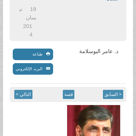
.
19
ني
سان
201
4
د. عامر البوسلامة
طباعة
البريد الإلكتروني
< السابق
قصة
التالي >