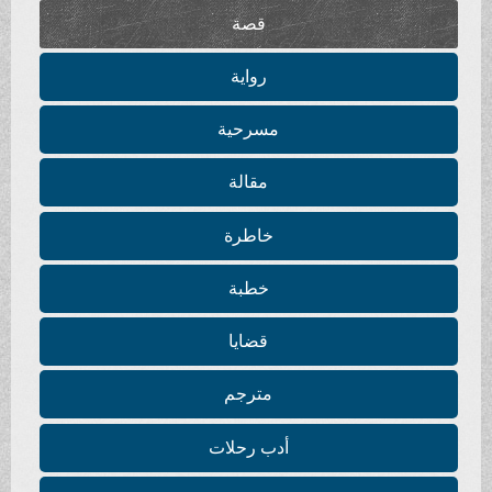
قصة
رواية
مسرحية
مقالة
خاطرة
خطبة
قضايا
مترجم
أدب رحلات