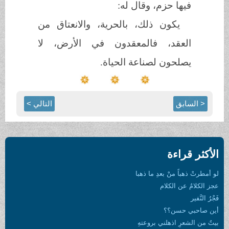
فيها حزم، وقال له:
يكون ذلك، بالحرية، والانعتاق من
العقد، فالمعقدون في الأرض، لا
يصلحون لصناعة الحياة.
< السابق
التالي >
الأكثر قراءة
لو أمطرتْ ذهباً منْ بعدِ ما ذهبا
عجز الكلامُ عن الكلام
فَجْرُ النَّفير
أين صاحبي حسن؟؟
بيتٌ من الشعرِ اذهلني بروعتهِ