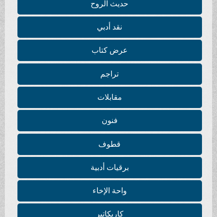
حديث الروح
نقد أدبي
عرض كتاب
تراجم
مقابلات
فنون
قطوف
برقيات أدبية
واحة الإخاء
كاريكاتير