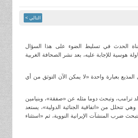
التالي >
ناة الحدث في تسليط الضوء على هذا السؤال
لين أو معلقين في محاولة هوسية للإجابة عليه، بعد نشر الصحافة الغربية
مذيع بعبارة واحدة «لا يمكن الآن التوثق من أي
الد ترامب، وتبحث دوما مثله عن «صفقة»، وبنيامين
وهي تتحلل من «اتفاقية الجنائية الدولية»، يستعد
ث ضرب المنشآت الإيرانية النووية، ثم «استثناء