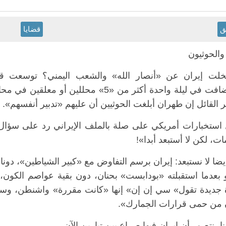
ق
قضايا
والحوثيون
لت إيران عن «أنصار الله» والشعب اليمني؟ توسعت ق
واستضافت في ليلة واحدة أكثر من «5» محل
ر القائل إن طهران أبلغت الحوثيين أن عليهم «تدبير أنفسهم».
استخبارات أمريكي على صلة بالملف الإيراني رد على سؤال ال
ت، لكن لا أستبعد أبدا»!
ضا لا نستبعد: إيران برسم التفاوض مع «كبير الشياطين»، دون
و بعدما استقبلته «بودابست» بحنان، دون بقية عواصم الكون، 
ة جديدة تقول» سي إن إن» إنها «كانت مقررة» واشنطن، وستبح
ن من حمى قرارات الجمارك».
نا، نتصور أن إيران فيها صراع بين تيارين الآن.