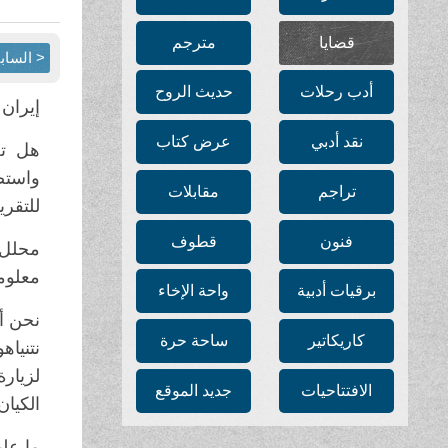
قضايا
مترجم
< الساب
أدب رحلات
حديث الروح
إيران 
نقد أدبي
عرض كتاب
هل تخ
تراجم
مقابلات
للتقري
فنون
قطوف
محلل 
معلوما
برقيات أدبية
واحة الإخاء
نحن أي
كاريكاتير
ساحة حرة
نتنياه
لزيار
الافتتاحيات
جديد الموقع
الكيا
ما علي