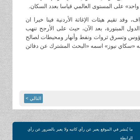
احد» على المستوى العالمي قياسا بعدد السكان.
 وقد تقيم هيئات الإغاثة الأردنية فينا خيرا ان
ل المبتورة، بعد الآن، حيث على الأرجح تنهب
رؤوس وتسرق ثروات ونفط وأنهار ومحيطات لصالح
نه «سكاي نيوز» اسمه «البحث المشترك عن دفائن
التالي >
ما يُنشر في الموقع يعبر عن رأي كاتبه ولا يعبر بالضرور عن رأي
الرابطة