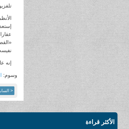
تلفزي
الأنظ
إستعد
عقارا
«القط
نفيسه
إنه عا
وسوم:
ال
< الساب
الأكثر قراءة