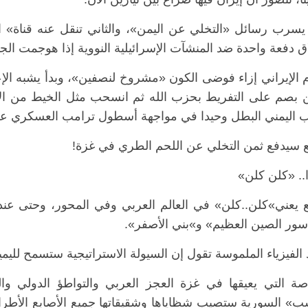
ق دفعة واحدة ضد المنشآت الإسرائيلية النووية إذا هوجمت الج
م الإيراني إزاء فوضى الكون «مشروخ لنصفين»، وبدأ يشبه الإ
 بصم على التفريط بحزب الله ثم انسحب مثل الخيط من الأ
 اليمني البطل وحيدا في مواجهة أسطول ترامب العسكري على
ع سيدفع ثمن التخلي عن اللحم الطري في غزة!
.. «كلن كلن»
ع يعني»كلن..كلن» في العالم العربي وفي المحور، وحتى عن
سور الصين العظيم» و»بني الأصفر».
الفيزياء الملموسة تقول إن السيولة الاستراتيجية ستسمح لليمين
صة التي يعيقها في غزة العجز العربي والتواطؤ الدولي و
سب» السورية ستصيب شظاياها وشقيقاتها جميع الأصابع الأطر