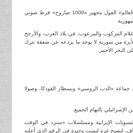
الأول يسرب رسائل «التخلي عن اليمن»، والثاني تنقل عنه قناة» العالم» القول بتجهيز «1000 صاروخ» فرط صوتي
مهورية.
علام المركوب والمرعوب، في بلاد العرب، والأرجح
برة من سورية لا يوجد ما يردعه عن صفقة تترك
 البحر الأحمر.
د جماعة «الدب الروسي» وبسطار الفودكا، وصولا
 الإسرائيلي بالتهام الجميع.
التسويات الإيرانية ومسلسلات «سنرد في الوقت
اف، لتصبح غزة ليست وحيدة في الرقم الذي أعلنه