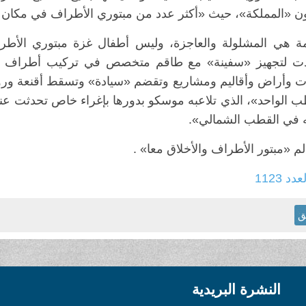
ون «المملكة»، حيث «أكثر عدد من مبتوري الأطراف في مكان و
مة هي المشلولة والعاجزة، وليس أطفال غزة مبتوري الأطراف،
ت لتجهيز «سفينة» مع طاقم متخصص في تركيب أطراف الدو
ت وأراض وأقاليم ومشاريع وتقضم «سيادة» وتسقط أقنعة و
ب الواحد»، الذي تلاعبه موسكو بدورها بإغراء خاص تحدثت ع
 في القطب الشمالي».
لم «مبتور الأطراف والأخلاق معا» .
عدد 1123
ق
النشرة البريدية