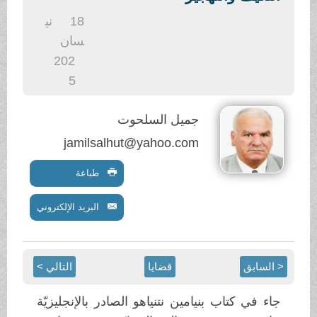
.
18
ني
سان
202
5
جميل السلحوت
jamilsalhut@yahoo.com
طباعة
البريد الإلكتروني
< السابق
قضايا
التالي >
جاء في كتاب بنيامين نتنياهو الصادر بالإنجليزيّة