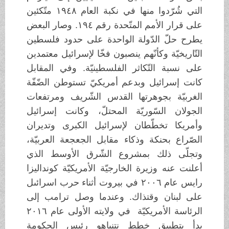
التي شُرّدوا منها في نكبة العام ١٩٤٨ متّكئين
على قرار الأمم المتّحدة رقم ١٩٤. وصار البعض
يطرح حلّ الدّولة الواحدة على حدود فلسطين
التّاريخيّة وكأنّهم ينصبون فخّا لإسرائيل معتمدين
على نسبة التّكاثر الفلسطينيّة. وفي المقابل
كانت إسرائيل وبدعم أمريكيّ تستوطن الضّفّة
الغربيّة بجوهرتها القدس الشّريف ومرتفعات
الجولان السّوريّة المحتلّ، وكانت إسرائيل
وأمريكا تخطّطان لإسرائيل الكبرى وتديران
الصّراع بحنكة وذكاء مقابل الجعجعة العربيّة،
وتجلّى ذلك بمشروع الشّرق الأوسط الذي
أعلنت عنه وزيرة الخارجيّة الأمريكيّة كونداليزا
رايس عام ٢٠٠٦ في بيروت أثناء حرب اسرائىل
على لبنان وقتذاك. وعندما وصل ترامب إلى
الرئاسة الأمريكيّة في ولايته الأولى عام ٢٠١٦
بدأ بتطبيق خطط نتنياهو رئيس الحكومة