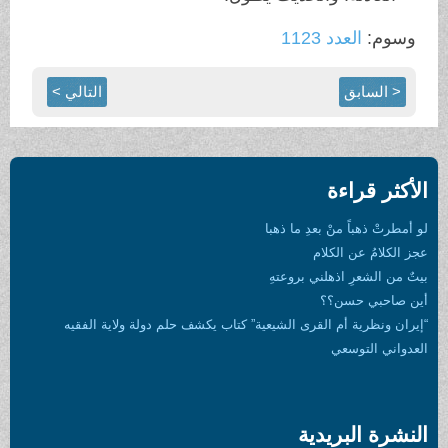
وسوم:
العدد 1123
< السابق
التالي >
الأكثر قراءة
لو أمطرتْ ذهباً منْ بعدِ ما ذهبا
عجز الكلامُ عن الكلام
بيتٌ من الشعرِ اذهلني بروعتهِ
أين صاحبي حسن؟؟
“إيران ونظرية أم القرى الشيعية” كتاب يكشف حلم دولة ولاية الفقيه
العدواني التوسعي
النشرة البريدية