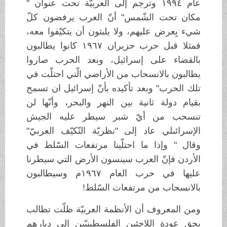
عام ١٩٩٤ وترجم إلى العربيّة تحت عنوان "
مكان تحت الشّمس" أنّ العرب يرفضون كلّ
شيء يِعرض عليهم، ولا يلبثون أن يتكيّفوا معه،
فمثلا قبل حرب حزيران ١٩٦٧ كانوا يطالبون
بالقضاء على إسرائيل، وبعد الحرب صاروا
يطالبون بالانسحاب من الأراضي الّتي احتلّت في
تلك الحرب" وبعد تأكيده بأنّ إسرائيل ان تسمح
بقيام دولة ثانية بين النهر والبحر، وأنّها لن
تنسحب من أيّ شبر سيطر عليه الجيش
الإسرائىلي عاد إلى "نظريّة التّكيّف العربيّ"
وقال " وإذا ما احتلّينا مرتفعات السّلط في
الأردن فإنّ العرب سينسون الأرض التي سيطرنا
عليها في حرب العام ١٩٦٧م وسيطالبون
بالانسحاب من مرتفعات السّلط!
ومن المعروف أن الأنظمة العربيّة ظلّت تطالب
بحق عودة اللاجئين الفلسطينيّين إلى ديارهم