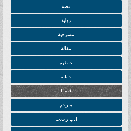
قصة
رواية
مسرحية
مقالة
خاطرة
خطبة
قضايا
مترجم
أدب رحلات