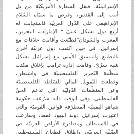
الإسرائيليّة، فنقل السفارة الأمريكيّة من تل
أبيب إلى القدس، وفرض ما سمّاه السّلام
الإبراهيمي على الدّول العربيّة فاستجابت له
أربع دول بشكل علنيّ " الإمارات، البحرين،
المغرب والسّودان"فطبّعت وأقامت علاقات مع
إسرائيل، في حين اكتفت دول عربيّة أخرى
بالتطبيع والتنسيق الأمني مع إسرائيل بشكل
شبه سرّيّ. وقامت إدارة ترامب بإغلاق مكتب
منظّمة التّحرير الفلسطينيّة في واشنطن،
وقطعت التّمويل المالي للسّلطة الفلسطينيّة
وعن المنظّمات الدّوليّة التي تدعم الحقّ
الفلسطيني. وفي الوقت ذاته شرّعت حكومة
نتنياهو اليمينيّة المتطرّفة قوانين القوميّة والتي
اعتبرت إسرائيل دولة اليهود فقط، وسارعت
في الاستيطان ومصادرة الأراض العربيّة في
الضّفّة الغربيّة، وإطلاق قطعان المستوطنين