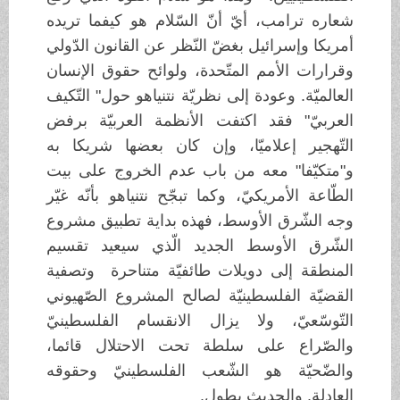
شعاره ترامب، أيّ أنّ السّلام هو كيفما تريده
أمريكا وإسرائيل بغضّ النّظر عن القانون الدّولي
وقرارات الأمم المتّحدة، ولوائح حقوق الإنسان
العالميّة. وعودة إلى نظريّة نتنياهو حول" التّكيف
العربيّ" فقد اكتفت الأنظمة العربيّة برفض
التّهجير إعلاميّا، وإن كان بعضها شريكا به
و"متكيّفا" معه من باب عدم الخروج على بيت
الطّاعة الأمريكيّ، وكما تبجّح نتنياهو بأنّه غيّر
وجه الشّرق الأوسط، فهذه بداية تطبيق مشروع
الشّرق الأوسط الجديد الّذي سيعيد تقسيم
المنطقة إلى دويلات طائفيّة متناحرة وتصفية
القضيّة الفلسطينيّة لصالح المشروع الصّهيوني
التّوسّعيّ، ولا يزال الانقسام الفلسطينيّ
والصّراع على سلطة تحت الاحتلال قائما،
والضّحيّة هو الشّعب الفلسطينيّ وحقوقه
العادلة. والحديث يطول.