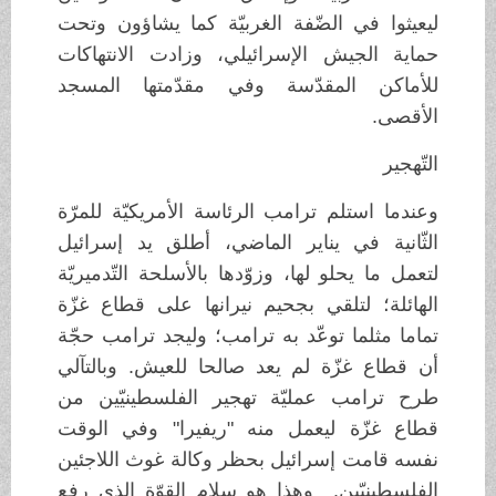
ليعيثوا في الضّفة الغربيّة كما يشاؤون وتحت
حماية الجيش الإسرائيلي، وزادت الانتهاكات
للأماكن المقدّسة وفي مقدّمتها المسجد
الأقصى.
التّهجير
وعندما استلم ترامب الرئاسة الأمريكيّة للمرّة
الثّانية في يناير الماضي، أطلق يد إسرائيل
لتعمل ما يحلو لها، وزوّدها بالأسلحة التّدميريّة
الهائلة؛ لتلقي بجحيم نيرانها على قطاع غزّة
تماما مثلما توعّد به ترامب؛ وليجد ترامب حجّة
أن قطاع غزّة لم يعد صالحا للعيش. وبالتآلي
طرح ترامب عمليّة تهجير الفلسطينيّين من
قطاع غزّة ليعمل منه "ريفيرا" وفي الوقت
نفسه قامت إسرائيل بحظر وكالة غوث اللاجئين
الفلسطينيّين. وهذا هو سلام القوّة الذي رفع