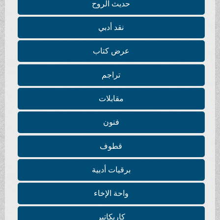
حديث الروح
نقد أدبي
عرض كتاب
تراجم
مقابلات
فنون
قطوف
برقيات أدبية
واحة الإخاء
كاريكاتير