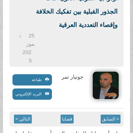
.
الجذور القبلية بين تفكيك الخلافة
وإقصاء التعددية العرقية
25
ت
موز
202
5
جوتيار تمر
طباعة
البريد الإلكتروني
< السابق
قضايا
التالي >