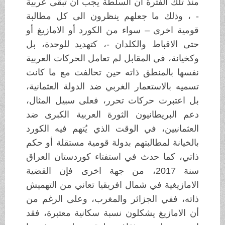
منذ تلك الفترة أن السلطة يجب ان تبقى عربية
- ، وذلك ما جعلهم ينظرون الى كل مطالبة
قومية اخرى – سواء من الكورد أو الامازيغ أو
حتى الاقباط والكلدان -، كتهديد للوحدة، بل
وكخيانة، في المقابل لم تعامل الحركات العربية
نفسها بالمنطق ذاته حين تحالفت مع ما كانت
تسميه بالاستعمار الغربي ضد الدولة العثمانية،
بل اعتبرت حركات تحرر، فعلى سبيل المثال،
دعم البريطانيون الثورة العربية الكبرى ضد
العثمانيين، في الوقت الذي يُتهم فيه الكورد
بالخيانة لمطالبتهم بدولة قومية مستقلة أو حكم
ذاتي، كما حدث في استفتاء كوردستان العراق
سنة 2017، من جهة اخرى فإن القضية
الامازيغية في شمال افريقيا تعاني من التهميش
ذاته، ففي الجزائر والمغرب، وعلى الرغم من
أن الامازيغ يشكلون نسبة سكانية معتبرة، فقد