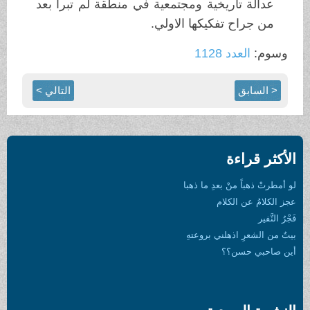
عدالة تاريخية ومجتمعية في منطقة لم تبرأ بعد
من جراح تفكيكها الاولي.
وسوم:
العدد 1128
< السابق
التالي >
الأكثر قراءة
لو أمطرتْ ذهباً منْ بعدِ ما ذهبا
عجز الكلامُ عن الكلام
فَجْرُ النَّفير
بيتٌ من الشعرِ اذهلني بروعتهِ
أين صاحبي حسن؟؟