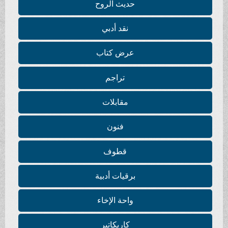
حديث الروح
نقد أدبي
عرض كتاب
تراجم
مقابلات
فنون
قطوف
برقيات أدبية
واحة الإخاء
كاريكاتير