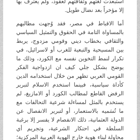
استبعدت لغتهم وثقافتهم لعقود، ولم يعترف بها
إلا مؤخراً بعد نضال طويل.
أما الاقباط في مصر، فقد وُجهت مطالبهم
بالمساواة التامة في الحقوق والتمثيل السياسي
والثقافي بخطاب ديني وقومي مزدوج، يربط
بين المسيحية والتبعية للغرب أو لاسرائيل، في
تكرار لنمط التخوين نفسه مع الكورد، وذلك ما
يوضح بشكل جلي كيف ان ازدواجية الفكر
القومي العربي تظهر من خلال استخدامه الدين
كأداة سياسية، فبينما استخدم الاسلام لتبرير
الرفض القاطع لمطالب الكورد أو الامازيغ، لم
يستخدم بالمثل لمساءلة شرعية التحالفات مع
ما تُسَميه بالاستعمار، أو لتبرير الانفصال عن
الدولة العثمانية، ذلك الانفصام لا يفسر إلا برغبة
السلطة في احتكار الشرعية، وتجريم أي
محاولة لبناء هوية خارج الهوية العربية المركزية؛