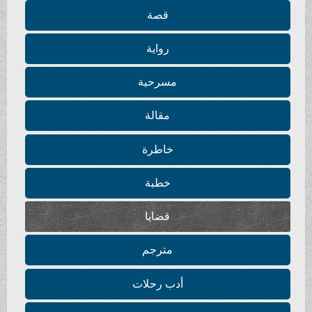
قصة
رواية
مسرحية
مقالة
خاطرة
خطبة
قضايا
مترجم
أدب رحلات