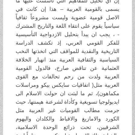
إن أي تحليل للمفاهيم التي تأسست عليها ما
يسمى بالقومية العربية – هذا إن كانت في
الاصل قومية عضوية وليست مشروعاً ثقافياً
سياسياً يقوم على انتقاء اللغة والتاريخ المشترك
- ، يجب ان يبدأ بتحليل الازدواجية التأسيسية
للفكر القومي العربي، إذ تكشف الدراسة
التاريخية والنقدية للمواقف التي اتخذتها النخب
السياسية والثقافية العربية منذ انهيار الخلافة
العثمانية عن تناقض صارخ، فالدول القومية
العربية ولدت من رحم تحالفات مع القوى
العربية مثل( اتفاقيات سايكس بيكو ومراسلات
مكماهون)، ثم ما لبثت ان حولت الاسلام الى
ايديولوجيا تسويغية وكأداة لشرعنة هيمنتها، حيث
جرمت مطالب القوميات غير العربية مثل
الكورد والامازيغ والاقباط والكلدان واليهوم
الشرقيين، تحت ذرائع الوحدة الاسلامية،