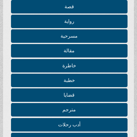
قصة
رواية
مسرحية
مقالة
خاطرة
خطبة
قضايا
مترجم
أدب رحلات