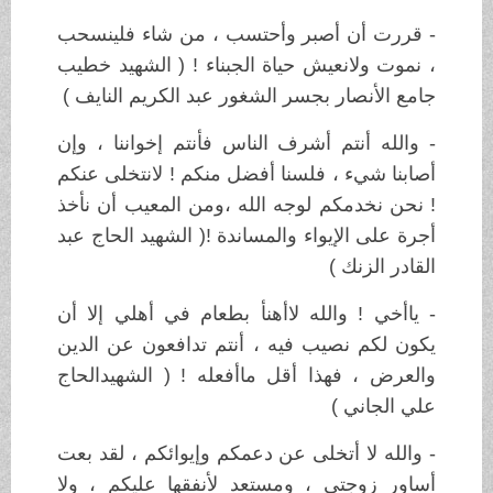
- قررت أن أصبر وأحتسب ، من شاء فلينسحب
، نموت ولانعيش حياة الجبناء ! ( الشهيد خطيب
جامع الأنصار بجسر الشغور عبد الكريم النايف )
- والله أنتم أشرف الناس فأنتم إخواننا ، وإن
أصابنا شيء ، فلسنا أفضل منكم ! لانتخلى عنكم
! نحن نخدمكم لوجه الله ،ومن المعيب أن نأخذ
أجرة على الإيواء والمساندة !( الشهيد الحاج عبد
القادر الزنك )
- ياأخي ! والله لاأهنأ بطعام في أهلي إلا أن
يكون لكم نصيب فيه ، أنتم تدافعون عن الدين
والعرض ، فهذا أقل ماأفعله ! ( الشهيدالحاج
علي الجاني )
- والله لا أتخلى عن دعمكم وإيوائكم ، لقد بعت
أساور زوجتي ، ومستعد لأنفقها عليكم ، ولا