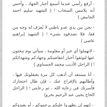
- أرفع رأسي عندما أسمع أخبار الجهاد ، وأحس
أنه يلامس السحاب ! ( الشهيد سليم احمد
الحامض )
- نحن بين يدي عدو باطني لا يُعرٓف له وجه من
قفا، فلا تصدقوه بشيء ! ( الشهيد إبراهيم
عاصي )
- لاتهملوا أي خبر أو معلومة ، سيأتي يوم تبحثون
عنها لتوثقوا أخبار انتفاضتكم وجهادكم وشهدائكم
! ( الراحل الأديب محمد الحسناوي )
- أنا مستعد أن أذهب كل مرة يعتقلونك فيها ،
وأطالبهم بالإفراج عنك ، فإن طال احتجازك
فأسرتك في رعاية الله ، ثم رعايتي ! ( الراحل
الحاج يحيى عبد الرحيم بحرو)
- إنهم إن يظهروا عليكم يرجموكم ، أو يعيدوكم