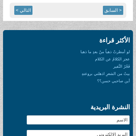
< السابق
التالي >
الأكثر قراءة
لو أمطرتْ ذهباً منْ بعدِ ما ذهبا
عجز الكلامُ عن الكلام
فَجْرُ النَّفير
بيتٌ من الشعرِ اذهلني بروعتهِ
أين صاحبي حسن؟؟
النشرة البريدية