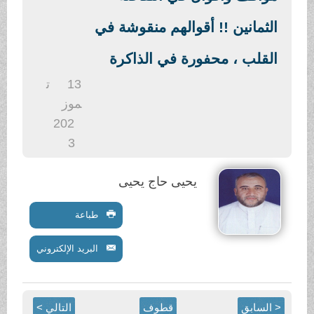
.
الثمانين !! أقوالهم منقوشة في
القلب ، محفورة في الذاكرة
13
ت
موز
202
3
يحيى حاج يحيى
طباعة
البريد الإلكتروني
< السابق
قطوف
التالي >