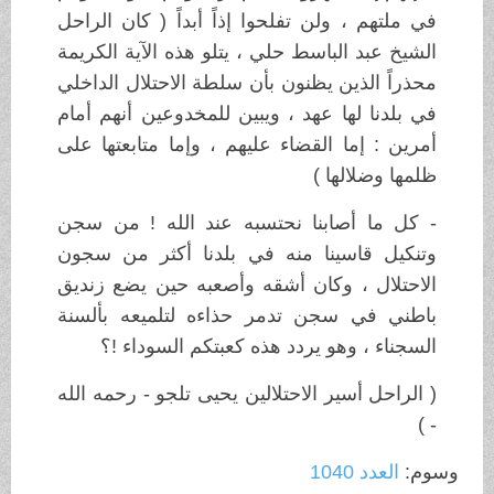
في ملتهم ، ولن تفلحوا إذاً أبداً ( كان الراحل
الشيخ عبد الباسط حلي ، يتلو هذه الآية الكريمة
محذراً الذين يظنون بأن سلطة الاحتلال الداخلي
في بلدنا لها عهد ، ويبين للمخدوعين أنهم أمام
أمرين : إما القضاء عليهم ، وإما متابعتها على
ظلمها وضلالها )
‏‫- كل ما أصابنا نحتسبه عند الله ! من سجن
وتنكيل قاسينا منه في بلدنا أكثر من سجون
الاحتلال ، وكان أشقه وأصعبه حين يضع زنديق
باطني في سجن تدمر حذاءه لتلميعه بألسنة
السجناء ، وهو يردد هذه كعبتكم السوداء !؟
( الراحل أسير الاحتلالين يحيى تلجو - رحمه الله
- )
وسوم:
العدد 1040