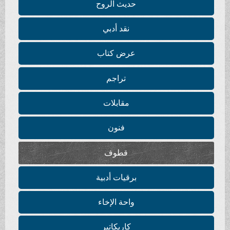
حديث الروح
نقد أدبي
عرض كتاب
تراجم
مقابلات
فنون
قطوف
برقيات أدبية
واحة الإخاء
كاريكاتير