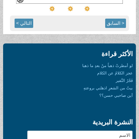
< السابق
التالي >
الأكثر قراءة
لو أمطرتْ ذهباً منْ بعدِ ما ذهبا
عجز الكلامُ عن الكلام
فَجْرُ النَّفير
بيتٌ من الشعرِ اذهلني بروعتهِ
أين صاحبي حسن؟؟
النشرة البريدية