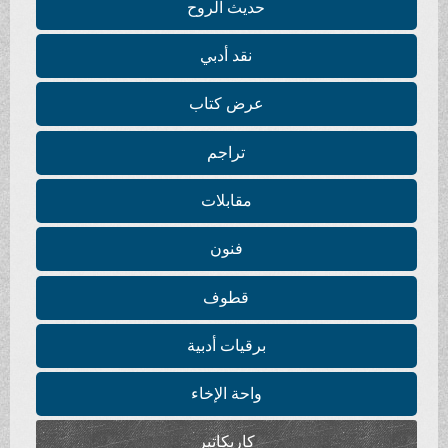
حديث الروح
نقد أدبي
عرض كتاب
تراجم
مقابلات
فنون
قطوف
برقيات أدبية
واحة الإخاء
كاريكاتير