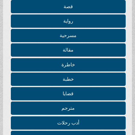
قصة
رواية
مسرحية
مقالة
خاطرة
خطبة
قضايا
مترجم
أدب رحلات