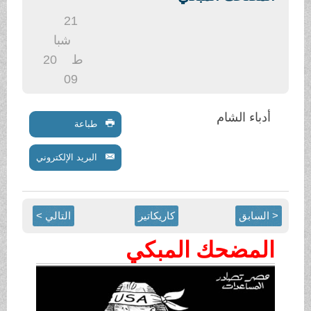
.
21
شبا
ط
20
09
أدباء الشام
طباعة
البريد الإلكتروني
< السابق
كاريكاتير
التالي >
المضحك المبكي