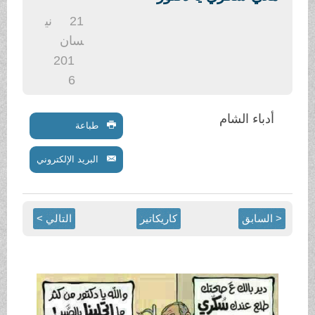
.
21
ني
سان
201
6
أدباء الشام
طباعة
البريد الإلكتروني
< السابق
كاريكاتير
التالي >