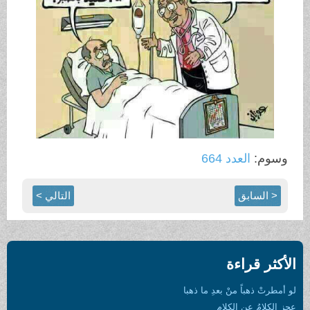
وسوم:
العدد 664
< السابق
التالي >
الأكثر قراءة
لو أمطرتْ ذهباً منْ بعدِ ما ذهبا
عجز الكلامُ عن الكلام