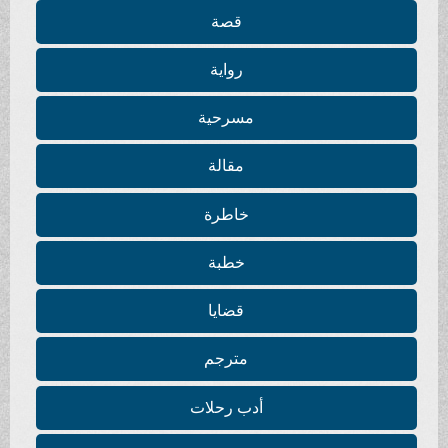
قصة
رواية
مسرحية
مقالة
خاطرة
خطبة
قضايا
مترجم
أدب رحلات