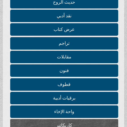
حديث الروح
نقد أدبي
عرض كتاب
تراجم
مقابلات
فنون
قطوف
برقيات أدبية
واحة الإخاء
كاريكاتير