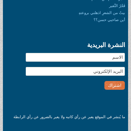
فَجْرُ النَّفير
بيتٌ من الشعرِ اذهلني بروعتهِ
أين صاحبي حسن؟؟
النشرة البريدية
ما يُنشر في الموقع يعبر عن رأي كاتبه ولا يعبر بالضرور عن رأي الرابطة