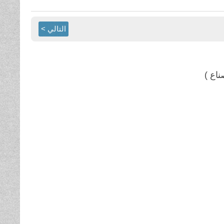
التالي >
ناع )