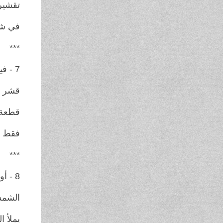
تقشير 
في شر
***
7 - فينتشنزو أدامو / إيطاليا
قشر ال
قطعة 
فقط هذ
***
8 - أوليفييه شوفر / سويسرا
الشمس
يملأ ا