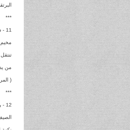
البرتق
***
11 - دان سي . يوليان / رومانيا
مخيم 
تنتقل 
من يد
( المر
***
12 - رافي كيران / الهند
الصيف
نكهة إ