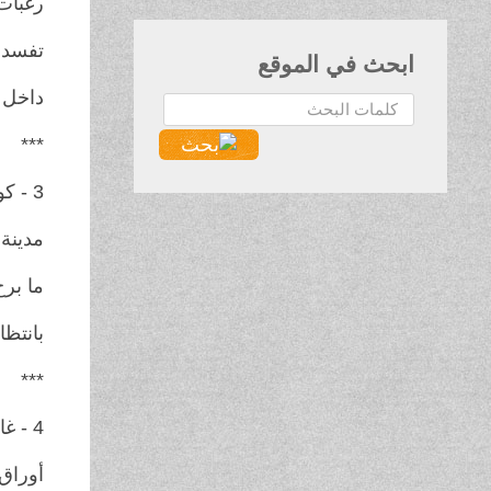
رغبات
تفسد ا
ابحث في الموقع
داخل ا
البحث...
***
3 - كوجتيم أغاليو / البانيا
مدينة
ما برح
بانتظا
***
4 - غاري إيتون / كندا
أوراق