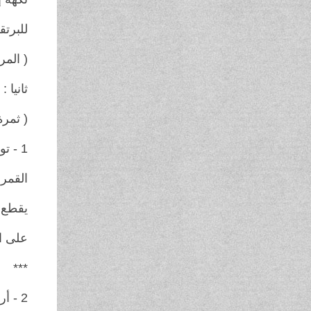
للبرتق
( المر
ثانيا :
( ثمر
1 - توميسلاف ماريتيك / كرواتيا
القمر
يقطع 
على ا
***
2 - أرنستو بي . سانتياغو / اليونان