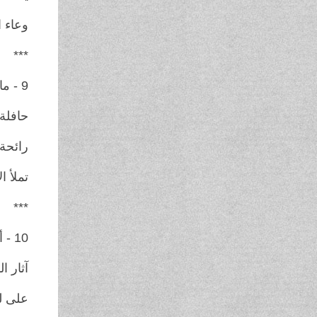
وعاء ا
***
9 - مانوج شارما / النيبال
حافلة 
رائحة 
تملأ ال
***
10 - أنجيولا أنجلس / إيطاليا
آثار ا
على ل