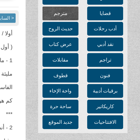
قضايا
مترجم
< الساب
أدب رحلات
حديث الروح
أولا / 
نقد أدبي
عرض كتاب
( أول 
تراجم
مقابلات
1 - ماساوكا شيكي / اليابان
مليئة 
فنون
قطوف
الفاس
برقيات أدبية
واحة الإخاء
كم هو
كاريكاتير
ساحة حرة
***
الافتتاحيات
جديد الموقع
2 - أنطون فلويد / ايرلندا