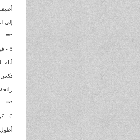
أضيف 
إلى ا
***
5 - فيدا جليلي / ايران
أيام 
تكمن 
رائحة 
***
6 - كريستين ليندكويست / الولايات المتحدة الامريكية
أطول 