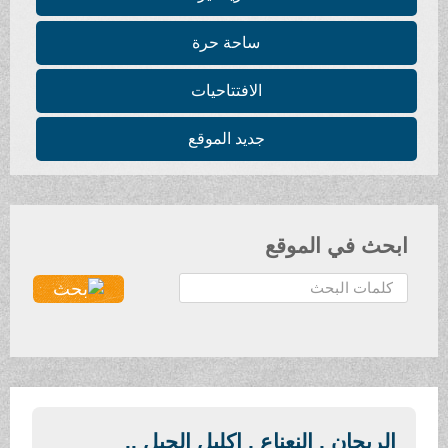
ساحة حرة
الافتتاحيات
جديد الموقع
ابحث في الموقع
ا
ل
ب
ح
ث
.
.
الريحان , النعناع , إكليل الجبل ..