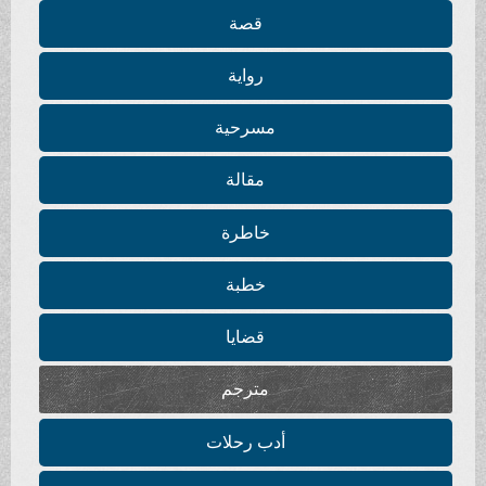
قصة
رواية
مسرحية
مقالة
خاطرة
خطبة
قضايا
مترجم
أدب رحلات