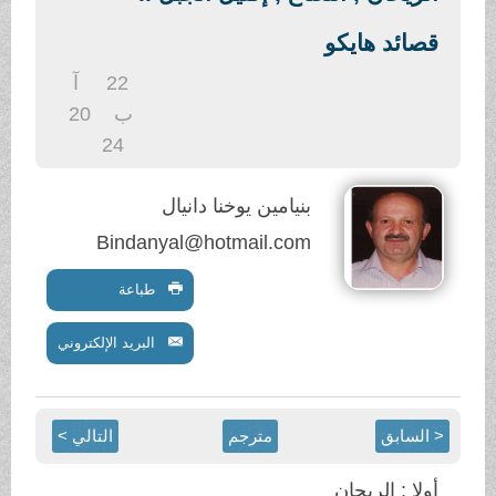
.
قصائد هايكو
22
آ
ب
20
24
بنيامين يوخنا دانيال
Bindanyal@hotmail.com
طباعة
البريد الإلكتروني
< السابق
مترجم
التالي >
أولا : الريحان