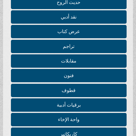
حديث الروح
نقد أدبي
عرض كتاب
تراجم
مقابلات
فنون
قطوف
برقيات أدبية
واحة الإخاء
كاريكاتير