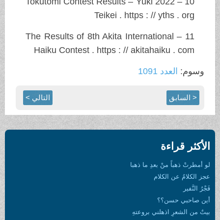
10 – 2022 Tokutomi Contest Results – Yuki
Teikei . https : // yths . org
11 – The Results of 8th Akita International
Haiku Contest . https : // akitahaiku . com
وسوم:
العدد 1091
< السابق
التالي >
الأكثر قراءة
لو أمطرتْ ذهباً منْ بعدِ ما ذهبا
عجز الكلامُ عن الكلام
فَجْرُ النَّفير
أين صاحبي حسن؟؟
بيتٌ من الشعرِ اذهلني بروعتهِ